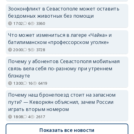
Зооконфликт в Севастополе может оставить
бездомных животных без помощи
17:02
6
3360
Что может измениться в лагере «Чайка» и
батилиманском «профессорском уголке»
20:00
5
3728
Почему у абонентов Севастополя мобильная
связь вела себя по-разному при утреннем
блэкауте
13:00
16
6419
Почему наш бронепоезд стоит на запасном
пути? — Кеворкян объяснил, зачем России
играть вторым номером
18:08
4
2617
Показать все новости