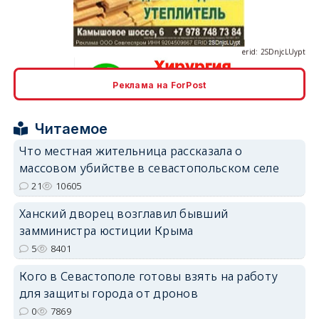
erid: 2SDnjcLUypt
Реклама на ForPost
erid: 2SDnjcrDNw6
Читаемое
Что местная жительница рассказала о
массовом убийстве в севастопольском селе
21
10605
erid: 2SDnjdPjgYS
Ханский дворец возглавил бывший
замминистра юстиции Крыма
5
8401
Кого в Севастополе готовы взять на работу
для защиты города от дронов
0
7869
erid: 2SDnjdvhGXG