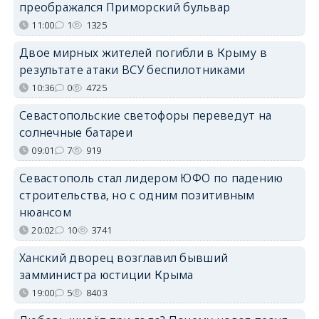
преображался Приморский бульвар
11:00
1
1325
Двое мирных жителей погибли в Крыму в
результате атаки ВСУ беспилотниками
10:36
0
4725
Севастопольские светофоры переведут на
солнечные батареи
09:01
7
919
Севастополь стал лидером ЮФО по падению
строительства, но с одним позитивным
нюансом
20:02
10
3741
Ханский дворец возглавил бывший
замминистра юстиции Крыма
19:00
5
8403