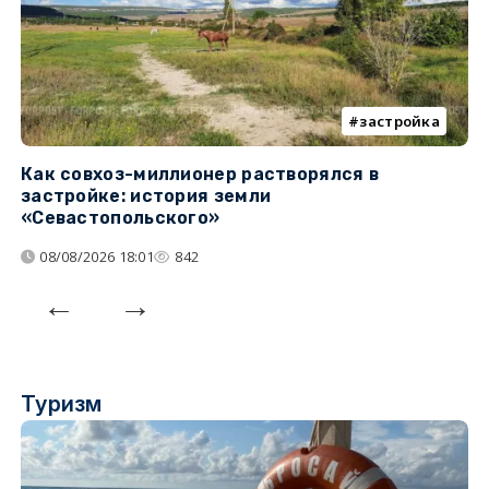
застройка
Как совхоз-миллионер растворялся в
К
застройке: история земли
н
«Севастопольского»
п
08/08/2026 18:01
842
Туризм