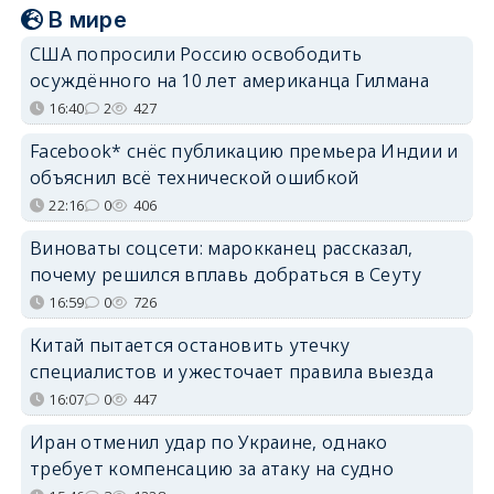
В мире
США попросили Россию освободить
осуждённого на 10 лет американца Гилмана
16:40
2
427
Facebook* снёс публикацию премьера Индии и
объяснил всё технической ошибкой
22:16
0
406
Виноваты соцсети: марокканец рассказал,
почему решился вплавь добраться в Сеуту
16:59
0
726
Китай пытается остановить утечку
специалистов и ужесточает правила выезда
16:07
0
447
Иран отменил удар по Украине, однако
требует компенсацию за атаку на судно