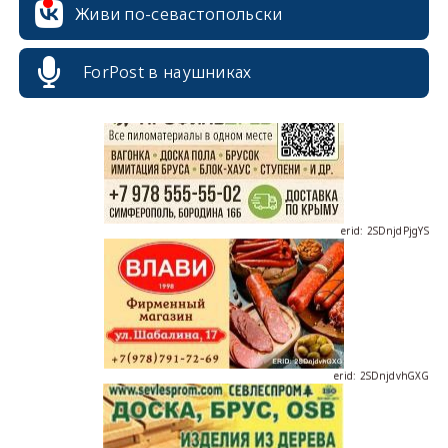
Живи по-севастопольски
erid: 2SDnjcrDNw6
ForPost в наушниках
erid: 2SDnjdPjgYS
erid: 2SDnjdvhGXG