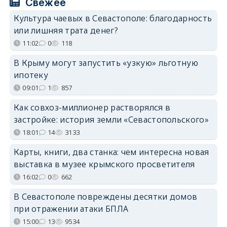
Свежее
Культура чаевых в Севастополе: благодарность
или лишняя трата денег?
11:02
0
118
В Крыму могут запустить «узкую» льготную
ипотеку
09:01
1
857
Как совхоз-миллионер растворялся в
застройке: история земли «Севастопольского»
18:01
14
3133
Карты, книги, два станка: чем интересна новая
выставка в музее крымского просветителя
16:02
0
662
В Севастополе повреждены десятки домов
при отражении атаки БПЛА
15:00
13
9534