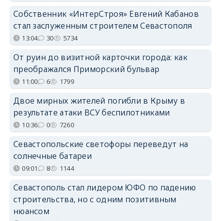
Собственник «ИнтерСтроя» Евгений Кабанов
стал заслуженным строителем Севастополя
13:04
30
5734
От руин до визитной карточки города: как
преображался Приморский бульвар
11:00
6
1799
Двое мирных жителей погибли в Крыму в
результате атаки ВСУ беспилотниками
10:36
0
7260
Севастопольские светофоры переведут на
солнечные батареи
09:01
8
1144
Севастополь стал лидером ЮФО по падению
строительства, но с одним позитивным
нюансом