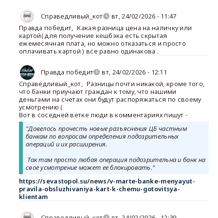
Справедливый_кот
вт, 24/02/2026 - 11:47
Правда победит
,
Какая разница цена на наличку или
картой( для получение кешбэка есть скрытая
ежемесячная плата, но можно отказаться и просто
оплачивать картой ) все равно одинакова .
Правда победит
вт, 24/02/2026 - 12:11
Справедливый_кот
,
Разницы почти никакой, кроме того,
что банки приучают граждан к тому, что нашими
деньгами на счетах они будут распоряжаться по своему
усмотрению (
Вот в соседней ветке люди в комментариях пишут -
"Довелось прочесть новые разъяснения ЦБ частным
банкам по вопросам определения подозрительных
операций и их расширения.
Так там просто любая операция подозрительна и банк на
свое усмотрение может ее блокировать."
https://sevastopol.su/news/v-marte-banke-menyayut-
pravila-obsluzhivaniya-kart-k-chemu-gotovitsya-
klientam
Справедливый_кот
вт, 24/02/2026 - 12:39