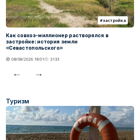
застройка
Как совхоз-миллионер растворялся в
К
застройке: история земли
н
«Севастопольского»
п
08/08/2026 18:01
3133
Туризм