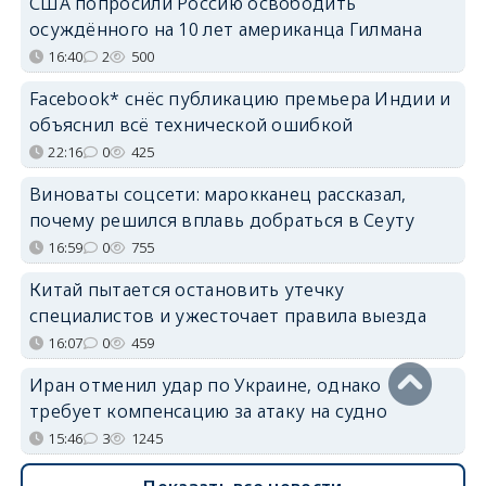
США попросили Россию освободить
осуждённого на 10 лет американца Гилмана
16:40
2
500
Facebook* снёс публикацию премьера Индии и
объяснил всё технической ошибкой
22:16
0
425
Виноваты соцсети: марокканец рассказал,
почему решился вплавь добраться в Сеуту
16:59
0
755
Китай пытается остановить утечку
специалистов и ужесточает правила выезда
16:07
0
459
Иран отменил удар по Украине, однако
требует компенсацию за атаку на судно
15:46
3
1245