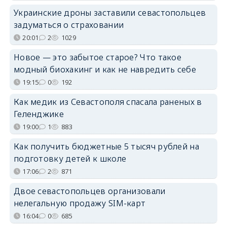
Украинские дроны заставили севастопольцев
задуматься о страховании
20:01
2
1029
Новое — это забытое старое? Что такое
модный биохакинг и как не навредить себе
19:15
0
192
Как медик из Севастополя спасала раненых в
Геленджике
19:00
1
883
Как получить бюджетные 5 тысяч рублей на
подготовку детей к школе
17:06
2
871
Двое севастопольцев организовали
нелегальную продажу SIM-карт
16:04
0
685