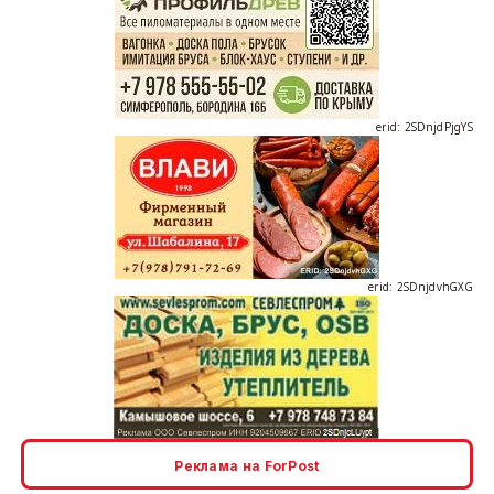
erid: 2SDnjdPjgYS
erid: 2SDnjdvhGXG
erid: 2SDnjcLUypt
Реклама на ForPost