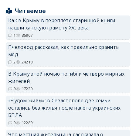
Читаемое
Как в Крыму в переплёте старинной книги
erid: 2SDnjcrDNw6
нашли ханскую грамоту XVI века
1
36907
Пчеловод рассказал, как правильно хранить
мёд
2
24218
erid: 2SDnjdPjgYS
В Крыму этой ночью погибли четверо мирных
жителей
0
17220
«Чудом живы»: в Севастополе две семьи
остались без жилья после налёта украинских
erid: 2SDnjdvhGXG
БПЛА
9
12289
Что местная жительница рассказала о