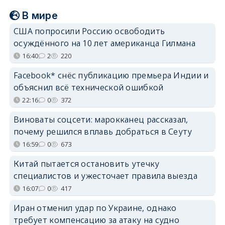
В мире
США попросили Россию освободить
осуждённого на 10 лет американца Гилмана
16:40
2
220
Facebook* снёс публикацию премьера Индии и
объяснил всё технической ошибкой
22:16
0
372
Виноваты соцсети: марокканец рассказал,
почему решился вплавь добраться в Сеуту
16:59
0
673
Китай пытается остановить утечку
специалистов и ужесточает правила выезда
16:07
0
417
Иран отменил удар по Украине, однако
требует компенсацию за атаку на судно