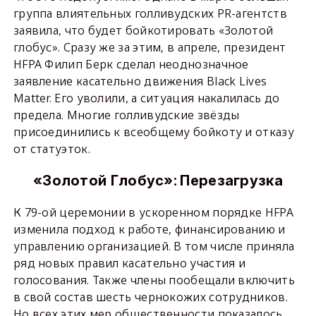
группа влиятельных голливудских PR-агентств
заявила, что будет бойкотировать «Золотой
глобус». Сразу же за этим, в апреле, президент
HFPA Филип Берк сделал неоднозначное
заявление касательно движения Black Lives
Matter. Его уволили, а ситуация накалилась до
предела. Многие голливудские звёзды
присоединились к всеобщему бойкоту и отказу
от статуэток.
«Золотой Глобус»:
Перезагрузка
К 79-ой церемонии в ускоренном порядке HFPA
изменила подход к работе, финансированию и
управлению организацией. В том числе приняла
ряд новых правил касательно участия и
голосования. Также члены пообещали включить
в свой состав шесть чернокожих сотрудников.
Но всех этих мер общественности показалось