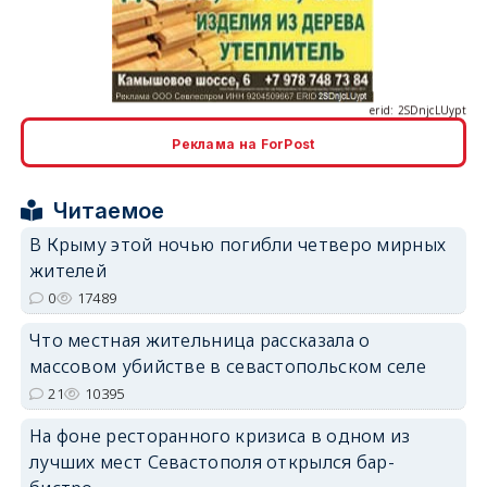
erid: 2SDnjcLUypt
Реклама на ForPost
erid: 2SDnjcrDNw6
Читаемое
В Крыму этой ночью погибли четверо мирных
жителей
0
17489
erid: 2SDnjdPjgYS
Что местная жительница рассказала о
массовом убийстве в севастопольском селе
21
10395
На фоне ресторанного кризиса в одном из
лучших мест Севастополя открылся бар-
erid: 2SDnjdvhGXG