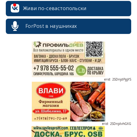
erid: 2SDnjcrDNw6
Живи по-севастопольски
ForPost в наушниках
erid: 2SDnjdPjgYS
erid: 2SDnjdvhGXG