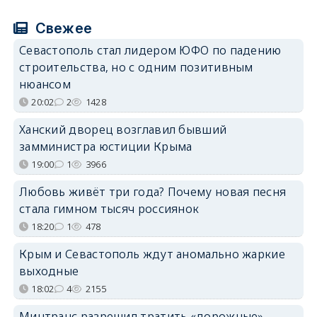
Свежее
Севастополь стал лидером ЮФО по падению
строительства, но с одним позитивным
нюансом
20:02
2
1428
Ханский дворец возглавил бывший
замминистра юстиции Крыма
19:00
1
3966
Любовь живёт три года? Почему новая песня
стала гимном тысяч россиянок
18:20
1
478
Крым и Севастополь ждут аномально жаркие
выходные
18:02
4
2155
Минтранс разрешил тратить «дорожные»