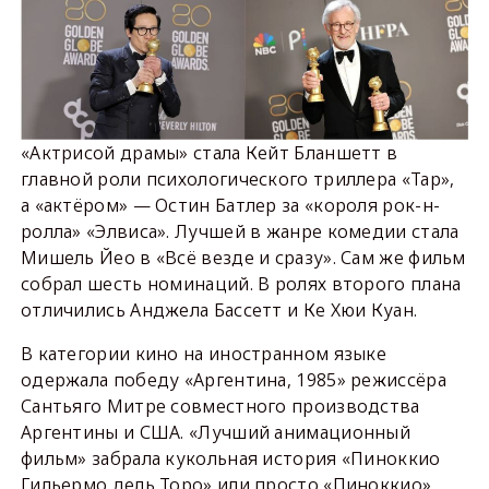
«Актрисой драмы» стала Кейт Бланшетт в
главной роли психологического триллера «Тар»,
а «актёром» — Остин Батлер за «короля рок-н-
ролла» «Элвиса». Лучшей в жанре комедии стала
Мишель Йео в «Всё везде и сразу». Сам же фильм
собрал шесть номинаций. В ролях второго плана
отличились Анджела Бассетт и Ке Хюи Куан.
В категории кино на иностранном языке
одержала победу «Аргентина, 1985» режиссёра
Сантьяго Митре совместного производства
Аргентины и США. «Лучший анимационный
фильм» забрала кукольная история «Пиноккио
Гильермо дель Торо» или просто «Пиноккио».