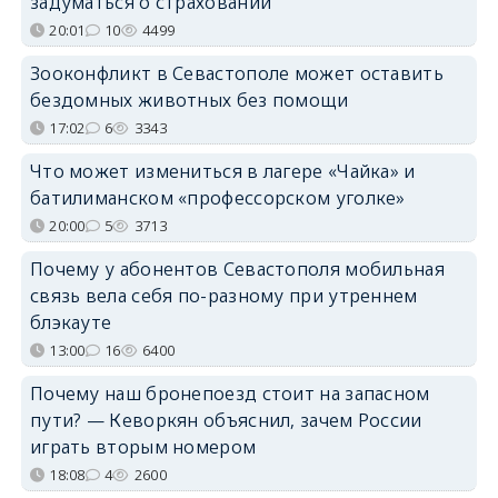
задуматься о страховании
20:01
10
4499
Зооконфликт в Севастополе может оставить
бездомных животных без помощи
17:02
6
3343
Что может измениться в лагере «Чайка» и
батилиманском «профессорском уголке»
20:00
5
3713
Почему у абонентов Севастополя мобильная
связь вела себя по-разному при утреннем
блэкауте
13:00
16
6400
Почему наш бронепоезд стоит на запасном
пути? — Кеворкян объяснил, зачем России
играть вторым номером
18:08
4
2600