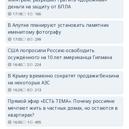
деньги на защиту от БПЛА
17:18
1
166
В Алупке планируют установить памятник
именитому фотографу
17:05
0
299
США попросили Россию освободить
осуждённого на 10 лет американца Гилмана
16:40
2
224
В Крыму временно сократят продажи бензина
на некоторых АЗС
16:29
0
213
Прямой эфир «ЕСТЬ ТЕМА». Почему россияне
мечтают жить в частных домах, но остаются в
квартирах?
16:00
1
495