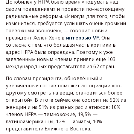
До юбилея у HFPA было время «подумать над
своим поведением» и провести по-настоящему
радикальные реформы. «Иногда для того, чтобы
измениться, требуется услышать очень громкий
тревожный звоночек», — говорит новый
президент Хелен Хёне в
. Она
интервью VF
согласна с тем, что большая часть критики в
адрес HFPA была оправдана. Поэтому к уже
заявленным новым членам приняли еще 103
международных представителя из 62 стран.
По словам президента, обновлённый и
увеличенный состав поможет ассоциации «по-
другому смотреть на вещи, становиться более
открытой». В итоге сейчас она состоит на 52% из
женщин и на 51% из разных рас и этносов: 10%
членов HFPA — темнокожие, 19,5% —
латиноамериканцы, 12% — азиаты, 10% —
представители Ближнего Востока.