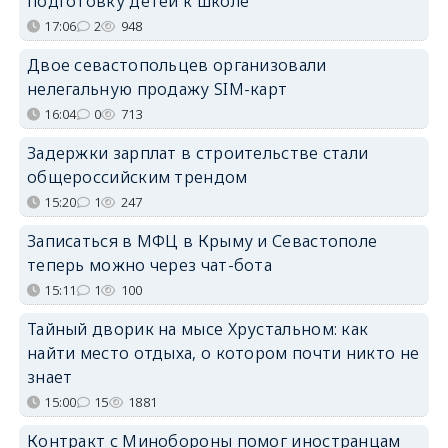
подготовку детей к школе
17:06
2
948
Двое севастопольцев организовали
нелегальную продажу SIM-карт
16:04
0
713
Задержки зарплат в строительстве стали
общероссийским трендом
15:20
1
247
Записаться в МФЦ в Крыму и Севастополе
теперь можно через чат-бота
15:11
1
100
Тайный дворик на мысе Хрустальном: как
найти место отдыха, о котором почти никто не
знает
15:00
15
1881
Контракт с Минобороны помог иностранцам