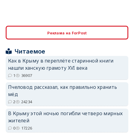
erid: 2SDnjcrDNw6
Реклама на ForPost
Читаемое
Как в Крыму в переплёте старинной книги
нашли ханскую грамоту XVI века
erid: 2SDnjdPjgYS
1
36907
Пчеловод рассказал, как правильно хранить
мёд
2
24234
В Крыму этой ночью погибли четверо мирных
erid: 2SDnjdvhGXG
жителей
0
17226