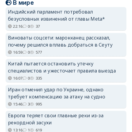
В мире
Индийский парламент потребовал
безусловных извинений от главы Meta*
22:16
0
37
Виноваты соцсети: марокканец рассказал,
почему решился вплавь добраться в Сеуту
16:59
0
577
Китай пытается остановить утечку
специалистов и ужесточает правила выезда
16:07
0
335
Иран отменил удар по Украине, однако
требует компенсацию за атаку на судно
15:46
3
995
Европа теряет свои главные реки из-за
рекордной засухи
13:16
1
619