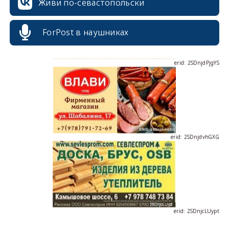
Живи по-севастопольски
ForPost в наушниках
erid: 2SDnjdPjgYS
erid: 2SDnjdvhGXG
erid: 2SDnjcLUypt