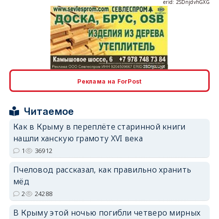
erid: 2SDnjdvhGXG
erid: 2SDnjcLUypt
Реклама на ForPost
Читаемое
Как в Крыму в переплёте старинной книги
нашли ханскую грамоту XVI века
erid: 2SDnjcrDNw6
1
36912
Пчеловод рассказал, как правильно хранить
мёд
2
24288
В Крыму этой ночью погибли четверо мирных
erid: 2SDnjdPjgYS