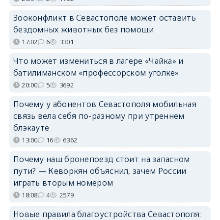
Зооконфликт в Севастополе может оставить
бездомных животных без помощи
17:02
6
3301
Что может измениться в лагере «Чайка» и
батилиманском «профессорском уголке»
20:00
5
3692
Почему у абонентов Севастополя мобильная
связь вела себя по-разному при утреннем
блэкауте
13:00
16
6362
Почему наш бронепоезд стоит на запасном
пути? — Кеворкян объяснил, зачем России
играть вторым номером
18:08
4
2579
Новые правила благоустройства Севастополя: