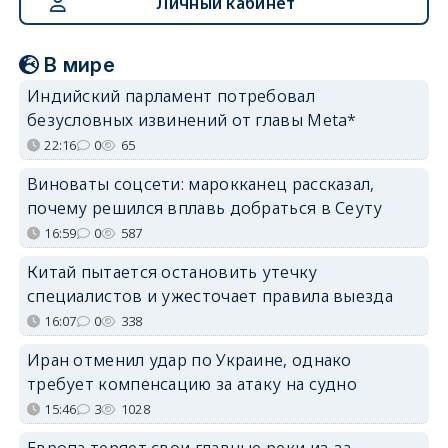
Личный кабинет
В мире
Индийский парламент потребовал
безусловных извинений от главы Meta*
22:16
0
65
Виноваты соцсети: марокканец рассказал,
почему решился вплавь добраться в Сеуту
16:59
0
587
Китай пытается остановить утечку
специалистов и ужесточает правила выезда
16:07
0
338
Иран отменил удар по Украине, однако
требует компенсацию за атаку на судно
15:46
3
1028