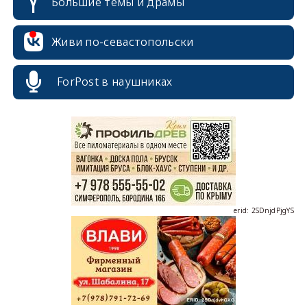
Большие темы и драмы
Живи по-севастопольски
ForPost в наушниках
erid: 2SDnjcrDNw6
erid: 2SDnjdPjgYS