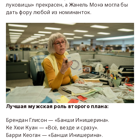
луковицы» прекрасен, а Жанель Монэ могла бы
дать фору любой из номинанток.
Лучшая мужская роль второго плана:
Брендан Глисон — «Банши Инишерина».
Ке Хюи Куан — «Всё, везде и сразу».
Барри Кеоган — «Банши Инишерина».