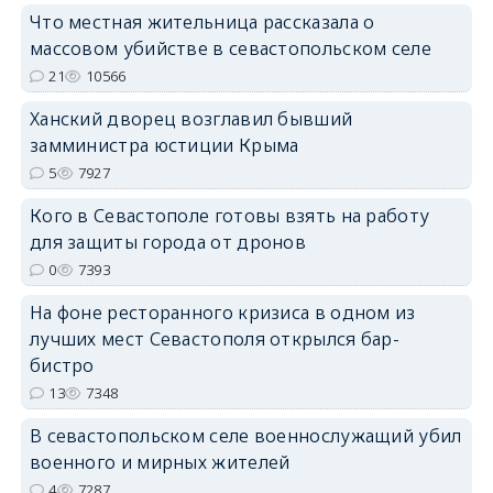
Что местная жительница рассказала о
массовом убийстве в севастопольском селе
erid: 2SDnjdPjgYS
21
10566
Ханский дворец возглавил бывший
замминистра юстиции Крыма
5
7927
Кого в Севастополе готовы взять на работу
erid: 2SDnjdvhGXG
для защиты города от дронов
0
7393
На фоне ресторанного кризиса в одном из
лучших мест Севастополя открылся бар-
бистро
13
7348
В севастопольском селе военнослужащий убил
военного и мирных жителей
4
7287