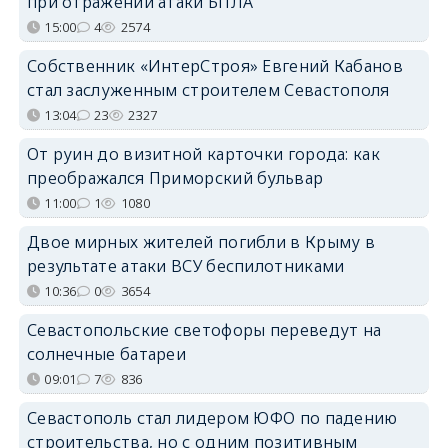
при отражении атаки БПЛА
15:00
4
2574
Собственник «ИнтерСтроя» Евгений Кабанов
стал заслуженным строителем Севастополя
13:04
23
2327
От руин до визитной карточки города: как
преображался Приморский бульвар
11:00
1
1080
Двое мирных жителей погибли в Крыму в
результате атаки ВСУ беспилотниками
10:36
0
3654
Севастопольские светофоры переведут на
солнечные батареи
09:01
7
836
Севастополь стал лидером ЮФО по падению
строительства, но с одним позитивным