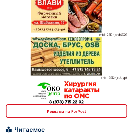
erid: 2SDnjdvhGXG
erid: 2SDnjcLUypt
erid: 2SDnjcrDNw6
Реклама на ForPost
Читаемое