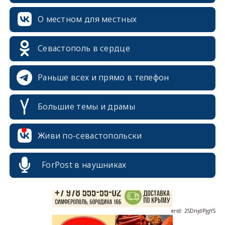
О местном для местных
Севастополь в сердце
Раньше всех и прямо в телефон
Большие темы и драмы
erid: 2SDnjcrDNw6
Живи по-севастопольски
ForPost в наушниках
erid: 2SDnjdPjgYS