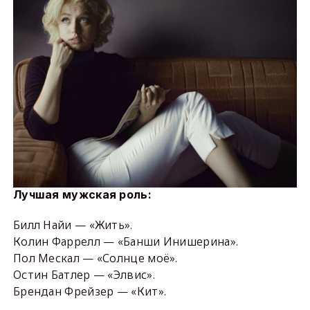
Лучшая мужская роль:
Билл Найи — «Жить».
Колин Фаррелл — «Банши Инишерина».
Пол Мескал — «Солнце моё».
Остин Батлер — «Элвис».
Брендан Фрейзер — «Кит».