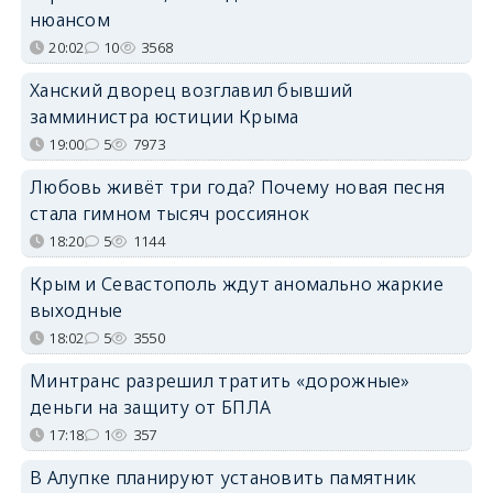
нюансом
20:02
10
3568
Ханский дворец возглавил бывший
замминистра юстиции Крыма
19:00
5
7973
Любовь живёт три года? Почему новая песня
стала гимном тысяч россиянок
18:20
5
1144
Крым и Севастополь ждут аномально жаркие
выходные
18:02
5
3550
Минтранс разрешил тратить «дорожные»
деньги на защиту от БПЛА
17:18
1
357
В Алупке планируют установить памятник