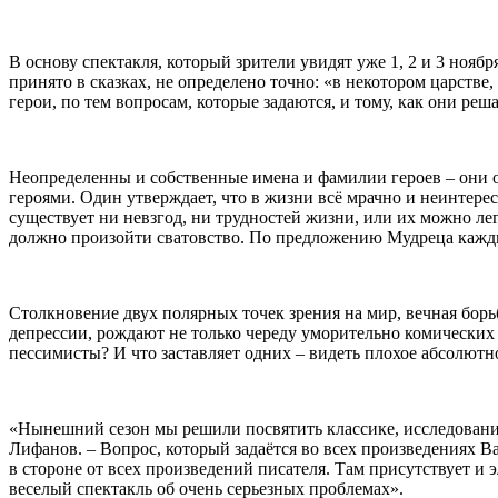
В основу спектакля, который зрители увидят уже 1, 2 и 3 ноябр
принято в сказках, не определено точно: «в некотором царстве
герои, по тем вопросам, которые задаются, и тому, как они ре
Неопределенны и собственные имена и фамилии героев – они о
героями. Один утверждает, что в жизни всё мрачно и неинтере
существует ни невзгод, ни трудностей жизни, или их можно ле
должно произойти сватовство. По предложению Мудреца каждый
Столкновение двух полярных точек зрения на мир, вечная борь
депрессии, рождают не только череду уморительно комических
пессимисты? И что заставляет одних – видеть плохое абсолютно
«Нынешний сезон мы решили посвятить классике, исследованию
Лифанов. – Вопрос, который задаётся во всех произведениях В
в стороне от всех произведений писателя. Там присутствует и э
веселый спектакль об очень серьезных проблемах».