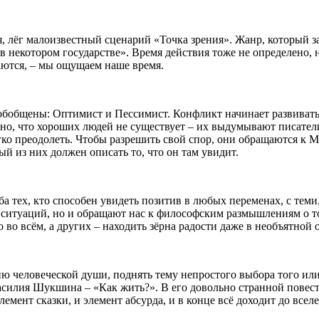
я, лёг малоизвестный сценарий «Точка зрения». Жанр, который зад
, в некотором государстве». Время действия тоже не определено,
шаются, – мы ощущаем наше время.
бобщены: Оптимист и Пессимист. Конфликт начинает развиватьс
сно, что хороших людей не существует – их выдумывают писатели
гко преодолеть. Чтобы разрешить свой спор, они обращаются к М
 из них должен описать то, что он там увидит.
ба тех, кто способен увидеть позитив в любых переменах, с тем
 ситуаций, но и обращают нас к философским размышлениям о то
 во всём, а других – находить зёрна радости даже в необъятной
 человеческой души, поднять тему непростого выбора того или 
асилия Шукшина – «Как жить?». В его довольно странной повести
лемент сказки, и элемент абсурда, и в конце всё доходит до все