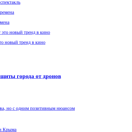
 спектакль
емена
то новый тренд в кино
защиты города от дронов
ва, но с одним позитивным нюансом
и Крыма