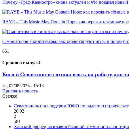
Почему «Граф Калиостро» снова актуален и что показал новый
RAYE – This Music May Contain Hope: как пережить тёмные вр
С мониторов в кинотеатры: как экранизируют игры и почему э
651
Срочно в выпуск!
Кого в Севастополе готовы взять на работу для 
пт, 07/08/2026 - 15:13
Прислать новость
Свежее
Севастополь стал лидером ЮФО по падению строительст
20:02
2
581
Ханский дворец возглавил бывший замминистра юстици