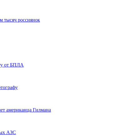
м тысяч россиянок
ту от БПЛА
отографу
ет американца Гилмана
рых АЗС