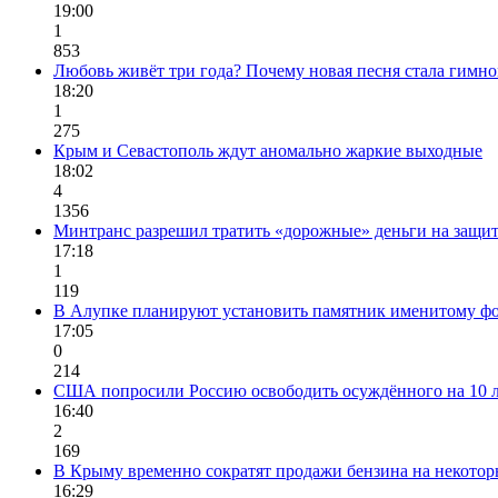
19:00
1
853
Любовь живёт три года? Почему новая песня стала гимно
18:20
1
275
Крым и Севастополь ждут аномально жаркие выходные
18:02
4
1356
Минтранс разрешил тратить «дорожные» деньги на защи
17:18
1
119
В Алупке планируют установить памятник именитому ф
17:05
0
214
США попросили Россию освободить осуждённого на 10 л
16:40
2
169
В Крыму временно сократят продажи бензина на некото
16:29