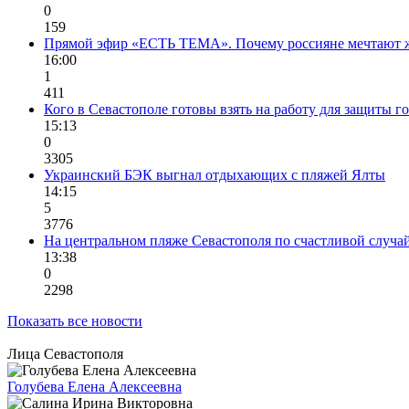
0
159
Прямой эфир «ЕСТЬ ТЕМА». Почему россияне мечтают жи
16:00
1
411
Кого в Севастополе готовы взять на работу для защиты г
15:13
0
3305
Украинский БЭК выгнал отдыхающих с пляжей Ялты
14:15
5
3776
На центральном пляже Севастополя по счастливой случ
13:38
0
2298
Показать все новости
Лица Севастополя
Голубева Елена Алексеевна