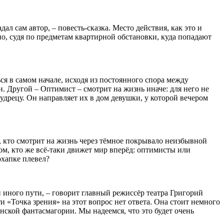
ал сам автор, – повесть-сказка. Место действия, как это и
 но, судя по предметам квартирной обстановки, куда попадают
я в самом начале, исходя из постоянного спора между
. Другой – Оптимист – смотрит на жизнь иначе: для него не
удрецу. Он направляет их в дом девушки, у которой вечером
и, кто смотрит на жизнь через тёмное покрывало неизбывной
м, кто же всё-таки движет мир вперёд: оптимисты или
 охапке плевел?
иного пути, – говорит главный режиссёр театра Григорий
 «Точка зрения» на этот вопрос нет ответа. Она стоит немного
ленской фантасмагории. Мы надеемся, что это будет очень