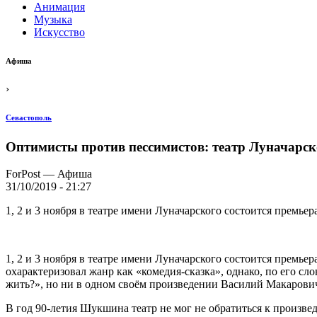
Анимация
Музыка
Искусство
Афиша
›
Севастополь
Оптимисты против пессимистов: театр Луначарс
ForPost — Афиша
31/10/2019 - 21:27
1, 2 и 3 ноября в театре имени Луначарского состоится премь
1, 2 и 3 ноября в театре имени Луначарского состоится прем
охарактеризовал жанр как «комедия-сказка», однако, по его сл
жить?», но ни в одном своём произведении Василий Макарович 
В год 90-летия Шукшина театр не мог не обратиться к произве