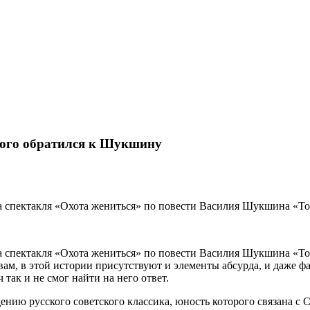
кого обратился к Шукшину
ера спектакля «Охота жениться» по повести Василия Шукшина «Т
ьера спектакля «Охота жениться» по повести Василия Шукшина «
овам, в этой истории присутствуют и элементы абсурда, и даже ф
так и не смог найти на него ответ.
дению русского советского классика, юность которого связана с