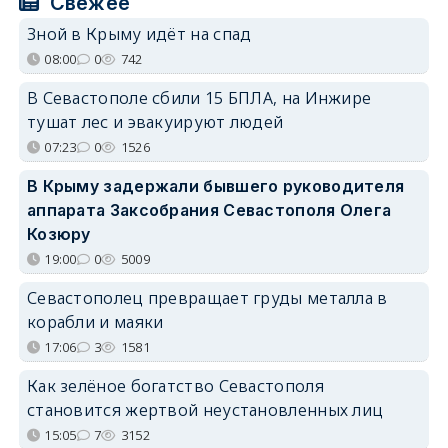
Свежее
Зной в Крыму идёт на спад
08:00
0
742
В Севастополе сбили 15 БПЛА, на Инжире
тушат лес и эвакуируют людей
07:23
0
1526
В Крыму задержали бывшего руководителя
аппарата Заксобрания Севастополя Олега
Козюру
19:00
0
5009
Севастополец превращает груды металла в
корабли и маяки
17:06
3
1581
Как зелёное богатство Севастополя
становится жертвой неустановленных лиц
15:05
7
3152