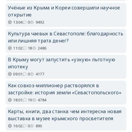
Учёные из Крыма и Кореи совершили научное
открытие
13:04
0
9492
Культура чаевых в Севастополе: благодарность
или лишняя трата денег?
11:02
18
2486
В Крыму могут запустить «узкую» льготную
ипотеку
09:01
0
4177
Как совхоз-миллионер растворялся в
застройке: история земли «Севастопольского»
18:01
19
4784
Карты, книги, два станка: чем интересна новая
выставка в музее крымского просветителя
16:02
0
890