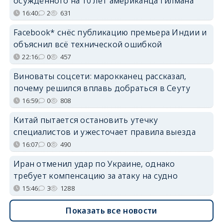
осуждённого на 10 лет американца Гилмана
16:40
2
631
Facebook* снёс публикацию премьера Индии и
объяснил всё технической ошибкой
22:16
0
457
Виноваты соцсети: марокканец рассказал,
почему решился вплавь добраться в Сеуту
16:59
0
808
Китай пытается остановить утечку
специалистов и ужесточает правила выезда
16:07
0
490
Иран отменил удар по Украине, однако
требует компенсацию за атаку на судно
15:46
3
1288
Показать все новости