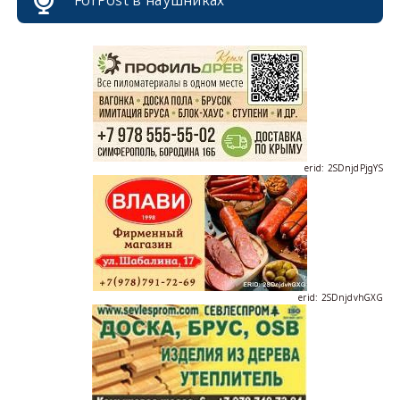
ForPost в наушниках
erid: 2SDnjcrDNw6
erid: 2SDnjdPjgYS
erid: 2SDnjdvhGXG