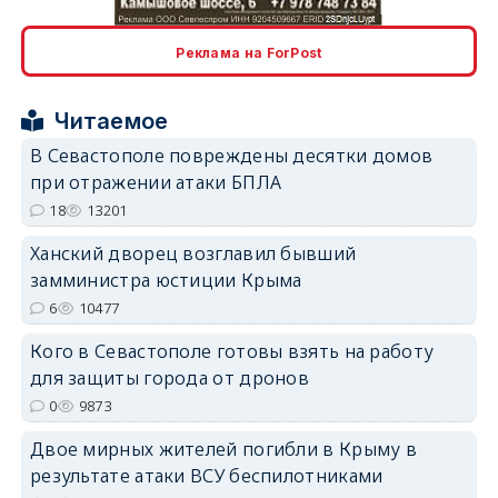
erid: 2SDnjcLUypt
Реклама на ForPost
Читаемое
В Севастополе повреждены десятки домов
при отражении атаки БПЛА
erid: 2SDnjcrDNw6
18
13201
Ханский дворец возглавил бывший
замминистра юстиции Крыма
6
10477
Кого в Севастополе готовы взять на работу
erid: 2SDnjdPjgYS
для защиты города от дронов
0
9873
Двое мирных жителей погибли в Крыму в
результате атаки ВСУ беспилотниками