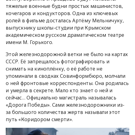
тяжелые военные будни простых машинистов,
кочегаров и кондукторов. Одна из ключевых
ролей в фильме досталась Артёму Мельничуку,
выпускнику школы-студии при Крымском
академическом русском драматическом театре
имени М. Горького.
Этой железнодорожной ветки не было на картах
СССР. Её запрещалось фотографировать и
снимать на киноплёнку, о её работе не
упоминали в сводках Совинформбюро, молчали
о ней фронтовые корреспонденты. Она родилась
и умерла в секрете. Мало кто знает о ней и
сейчас… Официально магистраль называлась
«Дорога Победы». Сами железнодорожники из-
за большого количества жертв называли этот
путь «Коридором смерти».