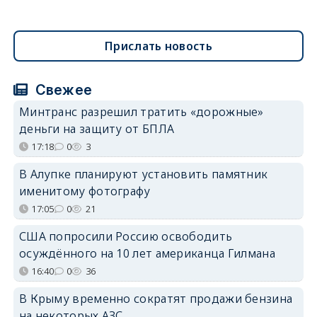
Прислать новость
Свежее
Минтранс разрешил тратить «дорожные»
деньги на защиту от БПЛА
17:18
0
3
В Алупке планируют установить памятник
именитому фотографу
17:05
0
21
США попросили Россию освободить
осуждённого на 10 лет американца Гилмана
16:40
0
36
В Крыму временно сократят продажи бензина
на некоторых АЗС