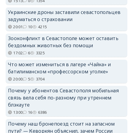
15:13
0
1354
Украинские дроны заставили севастопольцев
задуматься о страховании
20:01
10
4215
Зооконфликт в Севастополе может оставить
бездомных животных без помощи
17:02
6
3325
Что может измениться в лагере «Чайка» и
батилиманском «профессорском уголке»
20:00
5
3704
Почему у абонентов Севастополя мобильная
связь вела себя по-разному при утреннем
блэкауте
13:00
16
6386
Почему наш бронепоезд стоит на запасном
пути? — Кеворкян объяснил, зачем России