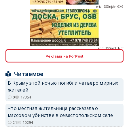
erid: 2SDnjcLUypt
Реклама на ForPost
erid: 2SDnjcrDNw6
Читаемое
В Крыму этой ночью погибли четверо мирных
жителей
0
17354
erid: 2SDnjdPjgYS
Что местная жительница рассказала о
массовом убийстве в севастопольском селе
21
10294