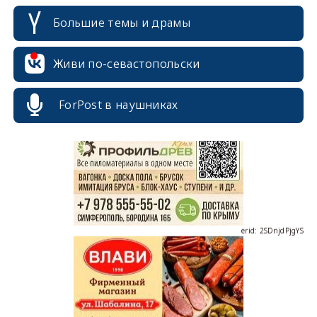
Большие темы и драмы
Живи по-севастопольски
erid: 2SDnjcrDNw6
ForPost в наушниках
erid: 2SDnjdPjgYS
erid: 2SDnjdvhGXG