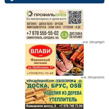
erid: 2SDnjdPjgYS
erid: 2SDnjdvhGXG
erid: 2SDnjcLUypt