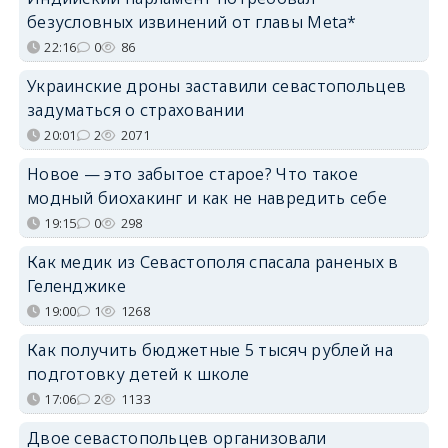
безусловных извинений от главы Meta*
22:16
0
86
Украинские дроны заставили севастопольцев
задуматься о страховании
20:01
2
2071
Новое — это забытое старое? Что такое
модный биохакинг и как не навредить себе
19:15
0
298
Как медик из Севастополя спасала раненых в
Геленджике
19:00
1
1268
Как получить бюджетные 5 тысяч рублей на
подготовку детей к школе
17:06
2
1133
Двое севастопольцев организовали