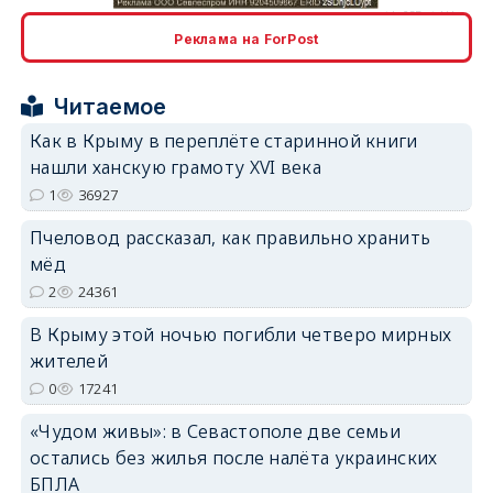
Реклама на ForPost
erid: 2SDnjcrDNw6
Читаемое
Как в Крыму в переплёте старинной книги
нашли ханскую грамоту XVI века
1
36927
Пчеловод рассказал, как правильно хранить
erid: 2SDnjdPjgYS
мёд
2
24361
В Крыму этой ночью погибли четверо мирных
жителей
0
17241
erid: 2SDnjdvhGXG
«Чудом живы»: в Севастополе две семьи
остались без жилья после налёта украинских
БПЛА