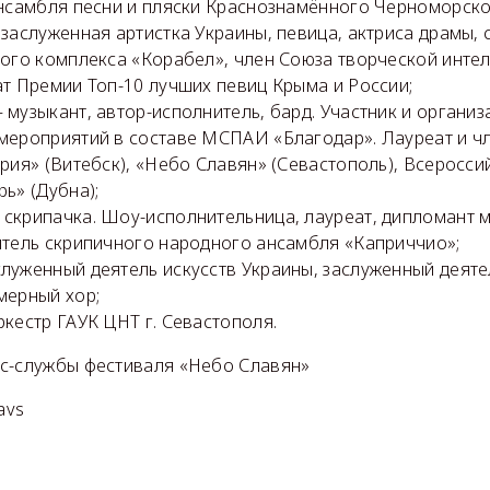
ансамбля песни и пляски Краснознамённого Черноморско
заслуженная артистка Украины, певица, актриса драмы, 
ного комплекса «Корабел», член Союза творческой инте
ат Премии Топ-10 лучших певиц Крыма и России;
музыкант, автор-исполнитель, бард. Участник и организ
мероприятий в составе МСПАИ «Благодар». Лауреат и 
рия» (Витебск), «Небо Славян» (Севастополь), Всеросс
ь» (Дубна);
скрипачка. Шоу-исполнительница, лауреат, дипломант
итель скрипичного народного ансамбля «Каприччио»;
луженный деятель искусств Украины, заслуженный деятел
мерный хор;
кестр ГАУК ЦНТ г. Севастополя.
с-службы фестиваля «Небо Славян»
avs