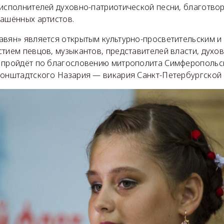
 исполнителей духовно-патриотической песни, благотво
лашённых артистов.
авян» является открытым культурно-просветительским 
тием певцов, музыкантов, представителей власти, духов
 пройдёт по благословению митрополита Симферопольс
ронштадтского Назария — викария Санкт-Петербургской 