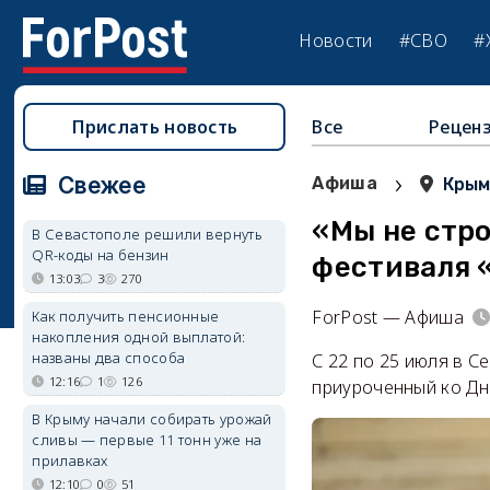
Новости
#СВО
#
Прислать новость
Все
Рецен
›
Свежее
Афиша
Кры
«Мы не стр
В Севастополе решили вернуть
QR-коды на бензин
фестиваля 
13:03
3
270
ForPost — Афиша
Как получить пенсионные
накопления одной выплатой:
названы два способа
С 22 по 25 июля в С
12:16
1
126
приуроченный ко Дн
В Крыму начали собирать урожай
сливы — первые 11 тонн уже на
прилавках
12:10
0
51