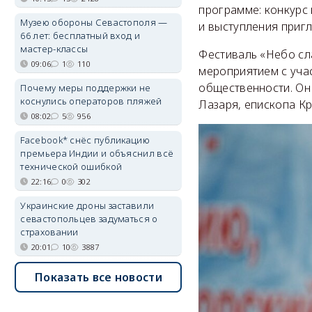
программе: конкурс
Музею обороны Севастополя —
и выступления приг
66 лет: бесплатный вход и
мастер-классы
Фестиваль «Небо сл
09:06
1
110
мероприятием с учас
общественности. Он
Почему меры поддержки не
коснулись операторов пляжей
Лазаря, епископа К
08:02
5
956
Facebook* снёс публикацию
премьера Индии и объяснил всё
технической ошибкой
22:16
0
302
Украинские дроны заставили
севастопольцев задуматься о
страховании
20:01
10
3887
Показать все новости