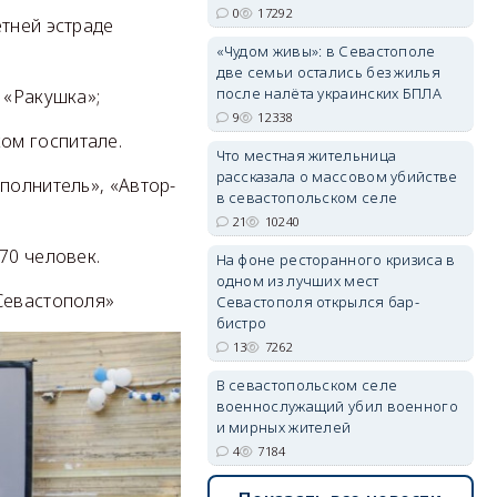
0
17292
етней эстраде
«Чудом живы»: в Севастополе
erid: 2SDnjdPjgYS
две семьи остались без жилья
после налёта украинских БПЛА
 «Ракушка»;
9
12338
ом госпитале.
Что местная жительница
рассказала о массовом убийстве
полнитель», «Автор-
в севастопольском селе
erid: 2SDnjdvhGXG
21
10240
70 человек.
На фоне ресторанного кризиса в
одном из лучших мест
 Севастополя»
Севастополя открылся бар-
бистро
13
7262
В севастопольском селе
военнослужащий убил военного
и мирных жителей
4
7184