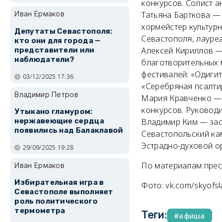
конкурсов. Солист 
Татьяна Барткова — 
Иван Ермаков
хормейстер культур
Депутаты Севастополя:
Севастополя, лауре
кто они для города —
Алексей Кириллов — 
представители или
наблюдатели?
благотворительных 
фестивалей: «Одигит
03/12/2025 17:36
«Серебряная псалтир
Владимир Петров
Мария Кравченко — 
конкурсов. Руковод
Утыкано гламуром:
нержавеющие сердца
Владимир Ким — зас
появились над Балаклавой
Севастопольский ка
Эстрадно-духовой ор
29/09/2025 19:28
По материалам прес
Иван Ермаков
Избирательная игра в
Фото: vk.com/skyofsl
Севастополе выполняет
роль политического
термометра
Теги:
афиша