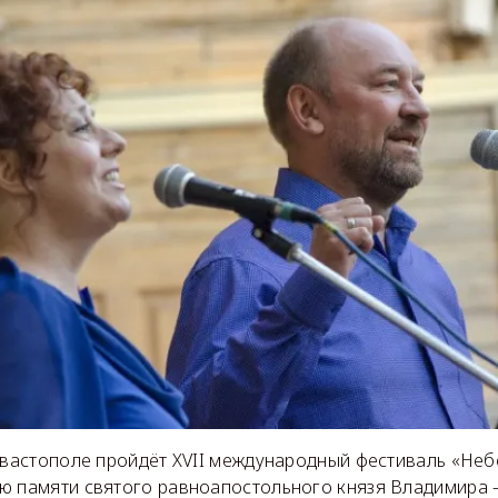
евастополе пройдёт XVII международный фестиваль «Неб
ю памяти святого равноапостольного князя Владимира —