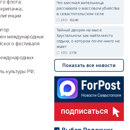
го флота;
Что местная жительница
рассказала о массовом убийстве
скрипачка,
в севастопольском селе
ллигенции
21
10240
атор
Тайный дворик на мысе
Хрустальном: как найти место
член международных
отдыха, о котором почти никто не
ийского фестиваля
знает
17
2778
 международных
Показать все новости
ь культуры РФ;