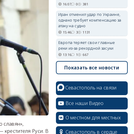
16:07
0
381
Иран отменил удар по Украине,
однако требует компенсацию за
атаку на судно
15:46
3
1131
Европа теряет свои главные
реки из-за рекордной засухи
13:16
1
667
Показать все новости
Севастополь на связи
Все наши Видео
О местном для местных
о славян»,
 крестителя Руси. В
Севастополь в сердце