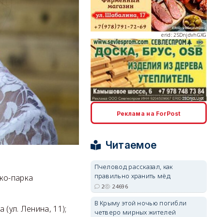
erid: 2SDnjdvhGXG
erid: 2SDnjcLUypt
Реклама на ForPost
Читаемое
Пчеловод рассказал, как
erid: 2SDnjcrDNw6
правильно хранить мёд
ко-парка
2
24696
В Крыму этой ночью погибли
(ул. Ленина, 11);
четверо мирных жителей