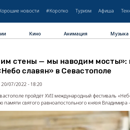
Хорошие новости
#Коротко
Туризм
Афиша
Тех
зии
Кино
Анимация
Музыка
м
оим стены — мы наводим мосты»:
«Небо славян» в Севастополе
20/07/2022 - 18:20
евастополе пройдёт XVII международный фестиваль «Неб
ю памяти святого равноапостольного князя Владимира