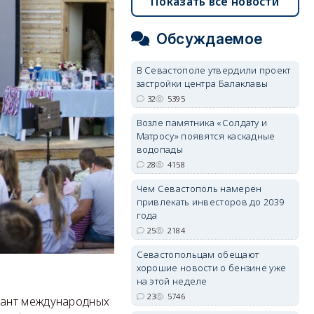
Показать все новости
Обсуждаемое
В Севастополе утвердили проект
застройки центра Балаклавы
32
5395
Возле памятника «Солдату и
Матросу» появятся каскадные
водопады
28
4158
Чем Севастополь намерен
привлекать инвесторов до 2039
года
25
2184
Севастопольцам обещают
хорошие новости о бензине уже
на этой неделе
23
5746
мант международных