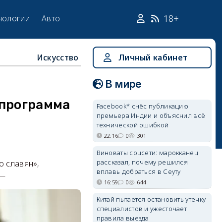
18+
нологии
Авто
Искусство
Личный кабинет
В мире
 программа
Facebook* снёс публикацию
премьера Индии и объяснил всё
технической ошибкой
22:16
0
301
Виноваты соцсети: марокканец
рассказал, почему решился
о славян»,
вплавь добраться в Сеуту
 —
16:59
0
644
Китай пытается остановить утечку
специалистов и ужесточает
правила выезда