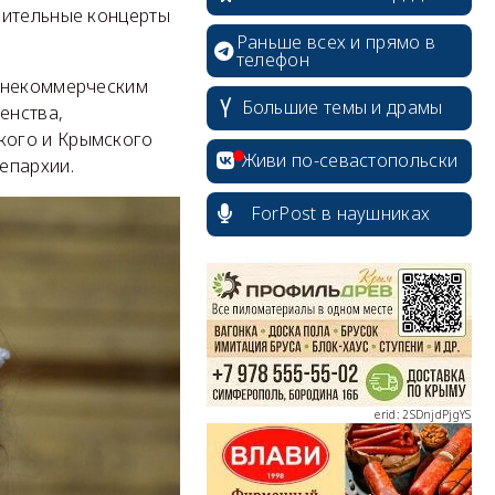
рительные концерты
Раньше всех и прямо в
телефон
и некоммерческим
Большие темы и драмы
енства,
кого и Крымского
Живи по-севастопольски
епархии.
ForPost в наушниках
erid: 2SDnjcrDNw6
erid: 2SDnjdPjgYS