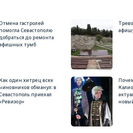
Отмена гастролей
Трев
помогла Севастополю
афишу
добраться до ремонта
афишных тумб
Как один хитрец всех
Почем
чиновников обманул: в
Калио
Севастополь приехал
актуа
«Ревизор»
новый