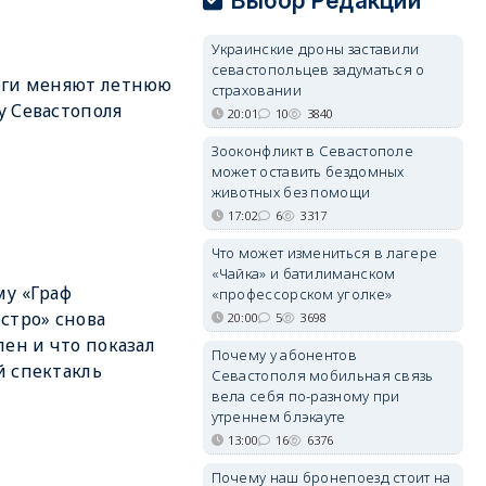
Выбор Редакции
Украинские дроны заставили
севастопольцев задуматься о
оги меняют летнюю
страховании
 Севастополя
20:01
10
3840
Зооконфликт в Севастополе
может оставить бездомных
животных без помощи
17:02
6
3317
Что может измениться в лагере
«Чайка» и батилиманском
у «Граф
«профессорском уголке»
стро» снова
20:00
5
3698
лен и что показал
Почему у абонентов
 спектакль
Севастополя мобильная связь
вела себя по-разному при
утреннем блэкауте
13:00
16
6376
Почему наш бронепоезд стоит на