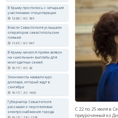
В Крыму простились с четырьмя
участниками спецоперации
12:00
0
595
Власти Севастополя услышали
операторов севастопольских
пляжей
11:01
0
947
В Крыму начался приём заявок
на «школьные» выплаты для
многодетных семей
10:17
0
42
Экономисты назвали курс
доллара, который ждут в
сентябре
10:17
2
1455
Губернатор Севастополя
рассказал о перспективах
С 22 по 25 июля в С
электроснабжения города
приуроченный ко Дн
10:13
13
2128