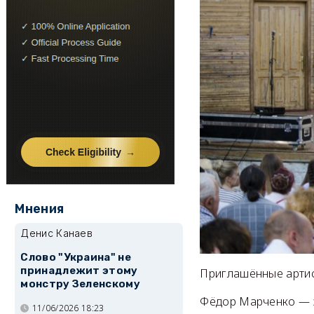
Мнения
Денис Канаев
Слово "Украина" не
принадлежит этому
Приглашённые артис
монстру Зеленскому
Фёдор Марченко — з
11/06/2026 18:23