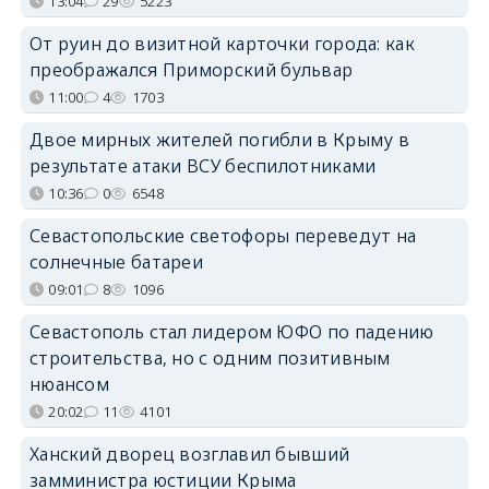
13:04
29
5223
От руин до визитной карточки города: как
преображался Приморский бульвар
11:00
4
1703
Двое мирных жителей погибли в Крыму в
результате атаки ВСУ беспилотниками
10:36
0
6548
Севастопольские светофоры переведут на
солнечные батареи
09:01
8
1096
Севастополь стал лидером ЮФО по падению
строительства, но с одним позитивным
нюансом
20:02
11
4101
Ханский дворец возглавил бывший
замминистра юстиции Крыма