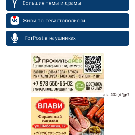
Большие темы и драмы
Живи по-севастопольски
erid: 2SDnjcrDNw6
ForPost в наушниках
erid: 2SDnjdPjgYS
erid: 2SDnjdvhGXG