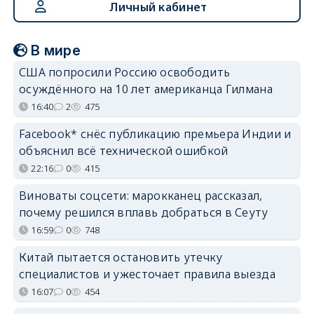
Личный кабинет
В мире
США попросили Россию освободить
осуждённого на 10 лет американца Гилмана
16:40
2
475
Facebook* снёс публикацию премьера Индии и
объяснил всё технической ошибкой
22:16
0
415
Виноваты соцсети: марокканец рассказал,
почему решился вплавь добраться в Сеуту
16:59
0
748
Китай пытается остановить утечку
специалистов и ужесточает правила выезда
16:07
0
454