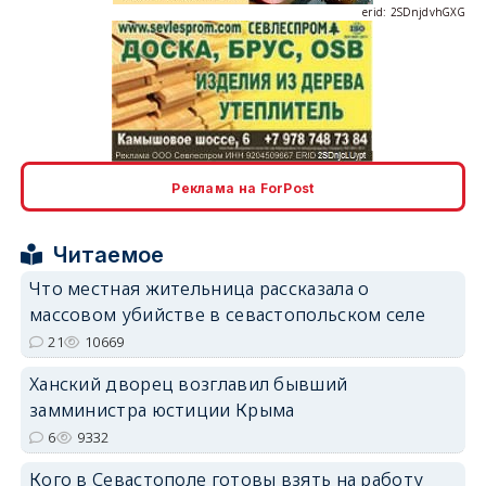
erid: 2SDnjcLUypt
Реклама на ForPost
erid: 2SDnjcrDNw6
Читаемое
Что местная жительница рассказала о
массовом убийстве в севастопольском селе
21
10669
erid: 2SDnjdPjgYS
Ханский дворец возглавил бывший
замминистра юстиции Крыма
6
9332
Кого в Севастополе готовы взять на работу