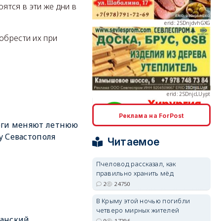
ятся в эти же дни в
обрести их при
erid: 2SDnjcLUypt
Реклама на ForPost
оги меняют летнюю
erid: 2SDnjcrDNw6
 Севастополя
Читаемое
Пчеловод рассказал, как
правильно хранить мёд
2
24750
erid: 2SDnjdPjgYS
В Крыму этой ночью погибли
четверо мирных жителей
анский
0
17296