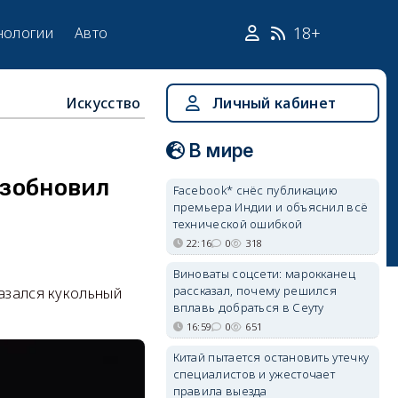
18+
нологии
Авто
Искусство
Личный кабинет
В мире
озобновил
Facebook* снёс публикацию
премьера Индии и объяснил всё
технической ошибкой
22:16
0
318
Виноваты соцсети: марокканец
рассказал, почему решился
казался кукольный
вплавь добраться в Сеуту
16:59
0
651
Китай пытается остановить утечку
специалистов и ужесточает
правила выезда