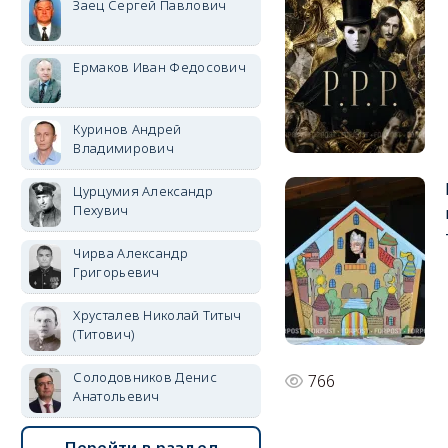
Заец Сергей Павлович
Ермаков Иван Федосович
Куринов Андрей
Владимирович
Цурцумия Александр
Пехувич
Чирва Александр
Григорьевич
Хрусталев Николай Титыч
(Титович)
Солодовников Денис
766
Анатольевич