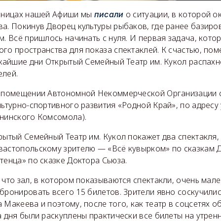
раницах нашей Афиши мы
о ситуации, в которой о
писали
а. Покинув Дворец культуры рыбаков, где ранее базиров
м. Всё пришлось начинать с нуля. И первая задача, кот
го пространства для показа спектаклей. К счастью, по
ижайшие дни Открытый Семейный Театр им. Кукол распахн
елей.
в помещении Автономной Некоммерческой Организации 
льтурно-спортивного развития «Родной Край», по адресу 
енинского Комсомола).
рытый Семейный Театр им. Кукол покажет два спектакля,
вастопольскому зрителю — «Всё кувырком» по сказкам Д
тенца» по сказке Доктора Сьюза.
 что зал, в котором показываются спектакли, очень мал
бронировать всего 15 билетов. Зрители явно соскучили
 Макеева и поэтому, после того, как театр в соцсетях о
а дня были раскуплены практически все билеты на утренн