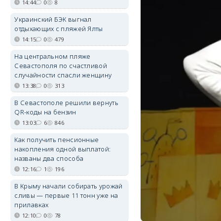
14:44
0
8
Украинский БЭК выгнал
отдыхающих с пляжей Ялты
14:15
0
479
На центральном пляже
Севастополя по счастливой
случайности спасли женщину
13:38
0
313
В Севастополе решили вернуть
QR-коды на бензин
13:03
6
846
Как получить пенсионные
накопления одной выплатой:
названы два способа
12:16
1
196
В Крыму начали собирать урожай
сливы — первые 11 тонн уже на
прилавках
12:10
0
78