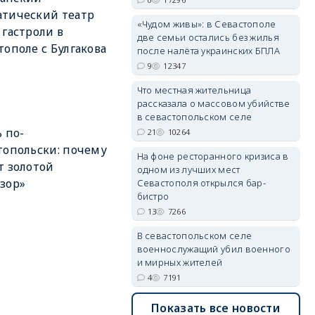
тический театр
«Чудом живы»: в Севастополе
 гастроли в
две семьи остались без жилья
тополе с Булгакова
после налёта украинских БПЛА
9
12347
erid: 2SDnjdvhGXG
Что местная жительница
рассказала о массовом убийстве
в севастопольском селе
ь по-
21
10264
топольски: почему
На фоне ресторанного кризиса в
т золотой
одном из лучших мест
зор»
Севастополя открылся бар-
бистро
13
7266
В севастопольском селе
военнослужащий убил военного
и мирных жителей
4
7191
Показать все новости