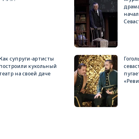
драма
начал
Севас
Как супруги-артисты
Гогол
построили кукольный
севас
театр на своей даче
пугае
«Реви