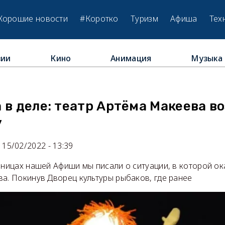
Хорошие новости
#Коротко
Туризм
Афиша
Тех
зии
Кино
Анимация
Музыка
м
 в деле: театр Артёма Макеева в
у
15/02/2022 - 13:39
аницах нашей Афиши мы писали о ситуации, в которой о
а. Покинув Дворец культуры рыбаков, где ранее