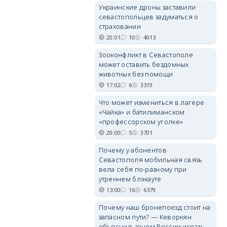
Украинские дроны заставили
севастопольцев задуматься о
страховании
20:01
10
4013
Зооконфликт в Севастополе
может оставить бездомных
животных без помощи
17:02
6
3319
Что может измениться в лагере
«Чайка» и батилиманском
«профессорском уголке»
20:00
5
3701
Почему у абонентов
Севастополя мобильная связь
вела себя по-разному при
утреннем блэкауте
13:00
16
6379
Почему наш бронепоезд стоит на
запасном пути? — Кеворкян
объяснил, зачем России играть