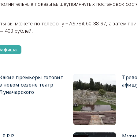
ополнительные показы вышеупомянутых постановок состо
ы вы можете по телефону +7(978)060-88-97, а затем при
— 400 рублей.
афиша
Какие премьеры готовит
Трев
в новом сезоне театр
афишу
Луначарского
Р.Р.Р.
Мурм