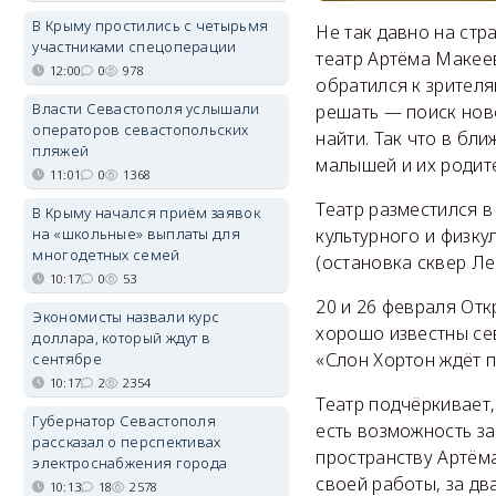
В Крыму простились с четырьмя
Не так давно на ст
участниками спецоперации
театр Артёма Макеев
12:00
0
978
обратился к зрителя
Власти Севастополя услышали
решать — поиск ново
операторов севастопольских
найти. Так что в бл
пляжей
малышей и их родит
11:01
0
1368
Театр разместился 
В Крыму начался приём заявок
культурного и физку
на «школьные» выплаты для
многодетных семей
(остановка сквер Л
10:17
0
53
20 и 26 февраля Отк
Экономисты назвали курс
хорошо известны се
доллара, который ждут в
«Слон Хортон ждёт п
сентябре
10:17
2
2354
Театр подчёркивает,
Губернатор Севастополя
есть возможность за
рассказал о перспективах
пространству Артёма
электроснабжения города
своей работы, за дв
10:13
18
2578