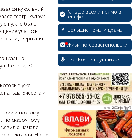
казался кукольный
Раньше всех и прямо в
ался театр, худрук
телефон
орую нужно было
Большие темы и драмы
мещение удалось
ёт свои двери для
erid: 2SDnjcrDNw6
Живи по-севастопольски
социально-
ForPost в наушниках
ул. Ленина, 30
 которые уже
erid: 2SDnjdPjgYS
ональда Биссета и
енький и поэтому
сь по сказочному
бъявил о начале
erid: 2SDnjdvhGXG
ие спектакли. Но не