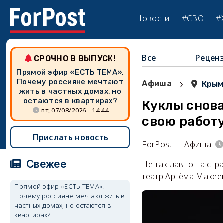
Новости
#СВО
#
Все
Рецен
СРОЧНО В ВЫПУСК!
Прямой эфир «ЕСТЬ ТЕМА».
›
Почему россияне мечтают
Афиша
Кры
жить в частных домах, но
остаются в квартирах?
Куклы снова
пт, 07/08/2026 - 14:44
свою работ
Прислать новость
ForPost — Афиша
Свежее
Не так давно на стр
театр Артёма Макеев
Прямой эфир «ЕСТЬ ТЕМА».
Почему россияне мечтают жить в
частных домах, но остаются в
квартирах?