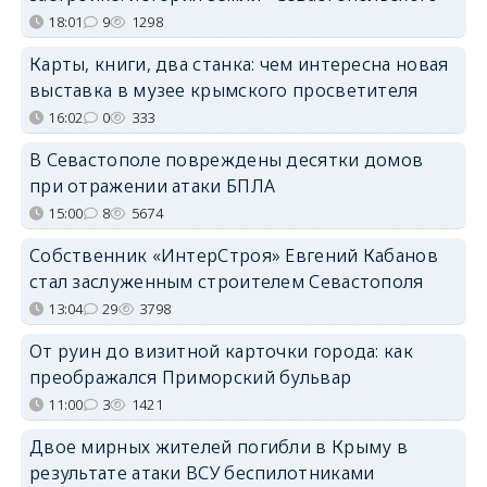
18:01
9
1298
Карты, книги, два станка: чем интересна новая
выставка в музее крымского просветителя
16:02
0
333
В Севастополе повреждены десятки домов
при отражении атаки БПЛА
15:00
8
5674
Собственник «ИнтерСтроя» Евгений Кабанов
стал заслуженным строителем Севастополя
13:04
29
3798
От руин до визитной карточки города: как
преображался Приморский бульвар
11:00
3
1421
Двое мирных жителей погибли в Крыму в
результате атаки ВСУ беспилотниками