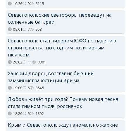
10:36
0
5115
Севастопольские светофоры переведут на
солнечные батареи
09:01
7
958
Севастополь стал лидером ЮФО по падению
строительства, но с одним позитивным
нюансом
20:02
11
3801
Ханский дворец возглавил бывший
замминистра юстиции Крыма
19:00
6
8545
Любовь живёт три года? Почему новая песня
стала гимном тысяч россиянок
18:20
5
1302
Крым и Севастополь ждут аномально жаркие