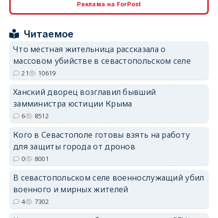
Реклама на ForPost
Читаемое
Что местная жительница рассказала о
массовом убийстве в севастопольском селе
erid: 2SDnjdPjgYS
21
10619
Ханский дворец возглавил бывший
замминистра юстиции Крыма
6
8512
Кого в Севастополе готовы взять на работу
erid: 2SDnjdvhGXG
для защиты города от дронов
0
8001
В севастопольском селе военнослужащий убил
военного и мирных жителей
4
7302