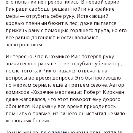
его попытки не прекратились. В первой серии
Рик ради свободы решает пойти на крайние
меры — отрубить себе руку. Истекающий
кровью пленный бежит в лес, даже пытается
прижечь рану с помощью горящего трупа, но его
всё равно догоняют и останавливают
электрошоком.
Интересно, что в комиксе Рик потерял руку
значительно раньше — её отрубил Губернатор,
после того как Рик отказался отвечать на
вопросы во время допроса. Это бы произошло
по меркам сериала ещё в третьем сезоне. Автор
комиксов «Ходячие мертвецы» Роберт Киркман
даже жаловался, что этот поворот ему дорого
обошёлся. Киркману все время приходилось
помнить о травме, из-за чего он испытал немало
«головных болей».
Тем не менее,
шоураннера Скотта М.
по словам