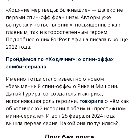
«Ходячие мертвецы: Выжившие» — далеко не
первый спин-офф франшизы. Авторы уже
выпускали «ответвления», посвящённые как
главным, так и второстепенным героям.
Подробнее о них ForPost-Афиша писала в конце
2022 года.
Пройдёмся по «Ходячим»: о спин-оффах
зомби-сериала
Именно тогда стало известно о новом
«безымянный спин-оффе» о Рике и Мишонн.
Данай Гурира, со-создатель и актриса,
исполняющая роль героини,
о нём как
говорила
об «эпической истории любви» и «престижном
мини-сериале». И вот 25 февраля 2024 года
вышла первая серия. Какой она получилась?
Друг без друга