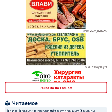
erid: 2SDnjdvhGXG
erid: 2SDnjcLUypt
Реклама на ForPost
erid: 2SDnjcrDNw6
Читаемое
Как в Крыму в переплёте старинной книги