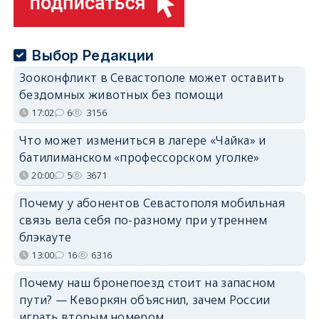
Выбор Редакции
Зооконфликт в Севастополе может оставить
бездомных животных без помощи
17:02
6
3156
Что может измениться в лагере «Чайка» и
батилиманском «профессорском уголке»
20:00
5
3671
Почему у абонентов Севастополя мобильная
связь вела себя по-разному при утреннем
блэкауте
13:00
16
6316
Почему наш бронепоезд стоит на запасном
пути? — Кеворкян объяснил, зачем России
играть вторым номером