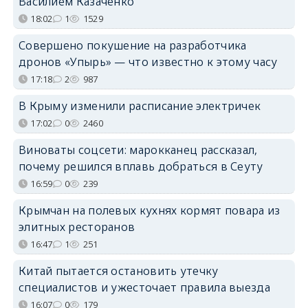
Василием Казаченко
18:02
1
1529
Совершено покушение на разработчика
дронов «Упырь» — что известно к этому часу
17:18
2
987
В Крыму изменили расписание электричек
17:02
0
2460
Виноваты соцсети: марокканец рассказал,
почему решился вплавь добраться в Сеуту
16:59
0
239
Крымчан на полевых кухнях кормят повара из
элитных ресторанов
16:47
1
251
Китай пытается остановить утечку
специалистов и ужесточает правила выезда
16:07
0
179