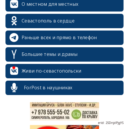
О местном для местных
Севастополь в сердце
Раньше всех и прямо в телефон
Большие темы и драмы
erid: 2SDnjcrDNw6
Живи по-севастопольски
ForPost в наушниках
erid: 2SDnjdPjgYS