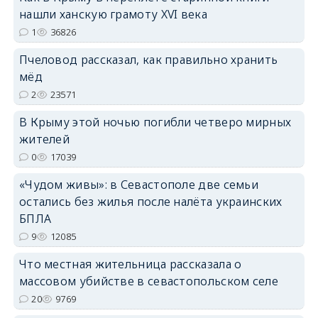
нашли ханскую грамоту XVI века
1
36826
erid: 2SDnjdPjgYS
Пчеловод рассказал, как правильно хранить
мёд
2
23571
В Крыму этой ночью погибли четверо мирных
жителей
erid: 2SDnjdvhGXG
0
17039
«Чудом живы»: в Севастополе две семьи
остались без жилья после налёта украинских
БПЛА
9
12085
Что местная жительница рассказала о
массовом убийстве в севастопольском селе
20
9769