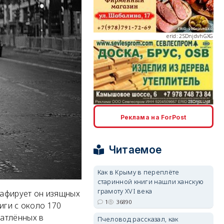
erid: 2SDnjdvhGXG
erid: 2SDnjcLUypt
Реклама на ForPost
Читаемое
Как в Крыму в переплёте
старинной книги нашли ханскую
erid: 2SDnjcrDNw6
грамоту XVI века
рафирует он изящных
1
36890
иги с около 170
чатлённых в
Пчеловод рассказал, как