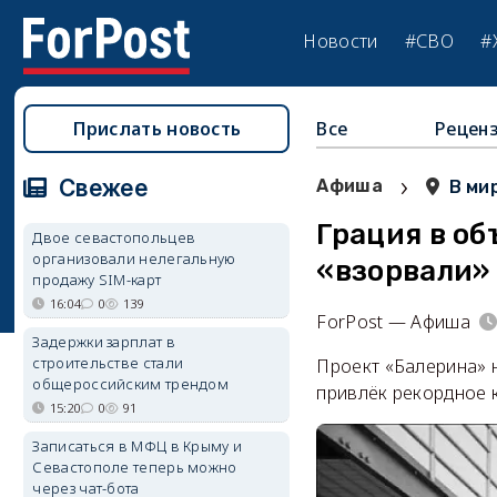
Новости
#СВО
#
Прислать новость
Все
Рецен
›
Свежее
Афиша
В ми
Грация в об
Двое севастопольцев
организовали нелегальную
«взорвали»
продажу SIM-карт
16:04
0
139
ForPost — Афиша
Задержки зарплат в
строительстве стали
Проект «Балерина» 
общероссийским трендом
привлёк рекордное к
15:20
0
91
Записаться в МФЦ в Крыму и
Севастополе теперь можно
через чат-бота