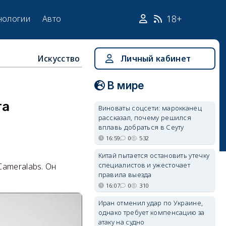
18+
нологии
Авто
Искусство
Личный кабинет
В мире
та
Виноваты соцсети: марокканец
рассказал, почему решился
вплавь добраться в Сеуту
16:59
0
532
Китай пытается остановить утечку
специалистов и ужесточает
ameralabs. Он
правила выезда
16:07
0
310
Иран отменил удар по Украине,
однако требует компенсацию за
атаку на судно