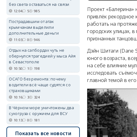
без света оставаться на связи
Проект «Балерина» 
12:04
5
985
привлёк рекордное к
Пострадавшим от атак
работать на протяж
крымчанам выделили
городских улицах, в
дополнительные деньги
признанных танцовщ
11:03
0
946
Отдых на сапбордах чуть не
Дэйн Шитаги (Dane S
обернулся трагедией у мыса Айя
юного возраста, все
в Севастополе
на себе влияние мул
10:50
1
198
исследовать съёмоч
ОСАГО без ремонта: почему
главной темой в его
водители всё чаще судятся со
страховщиками
10:16
3
324
В Чёрном море уничтожены два
сухогруза с оружием для ВСУ
10:13
0
181
Показать все новости