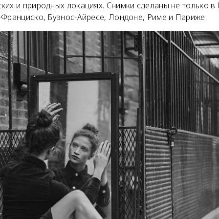
их и природных локациях. Снимки сделаны не только в 
-Франциско, Буэнос-Айресе, Лондоне, Риме и Париже.