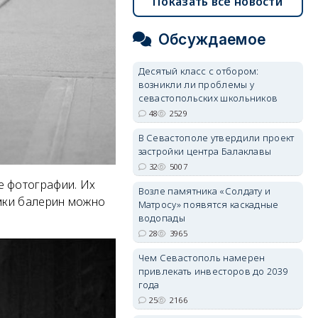
Показать все новости
Обсуждаемое
Десятый класс с отбором:
возникли ли проблемы у
севастопольских школьников
48
2529
В Севастополе утвердили проект
застройки центра Балаклавы
32
5007
е фотографии. Их
Возле памятника «Солдату и
мки балерин можно
Матросу» появятся каскадные
водопады
28
3965
Чем Севастополь намерен
привлекать инвесторов до 2039
года
25
2166