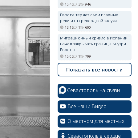
15:46
3
946
Европа теряет свои главные
реки из-за рекордной засухи
13:16
1
600
Миграционный кризис в Испании
начал закрывать границы внутри
Европы
15:05
1
799
Показать все новости
Севастополь на связи
Все наши Видео
О местном для местных
Севастополь в сердце