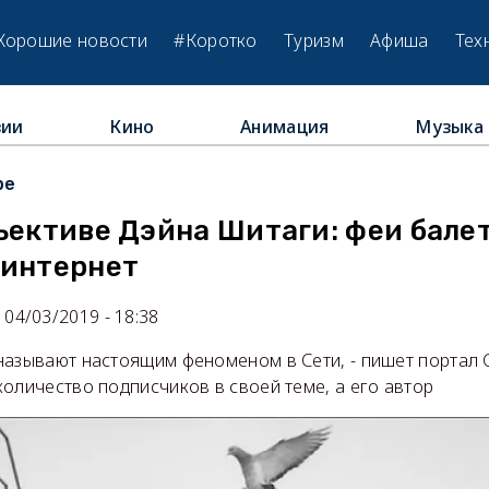
Хорошие новости
#Коротко
Туризм
Афиша
Тех
зии
Кино
Анимация
Музыка
ре
ъективе Дэйна Шитаги: феи бале
 интернет
04/03/2019 - 18:38
называют настоящим феноменом в Сети, - пишет портал C
оличество подписчиков в своей теме, а его автор