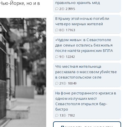
Нью-Йорке, но и в
правильно хранить мёд
2
23995
erid: 2SDnjdPjgYS
В Крыму этой ночью погибли
четверо мирных жителей
0
17163
«Чудом живы»: в Севастополе
две семьи остались без жилья
после налёта украинских БПЛА
9
12242
erid: 2SDnjdvhGXG
Что местная жительница
рассказала о массовом убийстве
в севастопольском селе
21
10049
На фоне ресторанного кризиса в
одном из лучших мест
Севастополя открылся бар-
бистро
13
7182