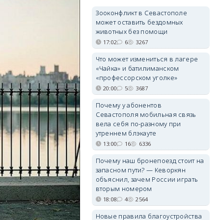
Зооконфликт в Севастополе
может оставить бездомных
животных без помощи
17:02
6
3267
Что может измениться в лагере
«Чайка» и батилиманском
«профессорском уголке»
20:00
5
3687
Почему у абонентов
Севастополя мобильная связь
вела себя по-разному при
утреннем блэкауте
13:00
16
6336
Почему наш бронепоезд стоит на
запасном пути? — Кеворкян
объяснил, зачем России играть
вторым номером
18:08
4
2564
Новые правила благоустройства