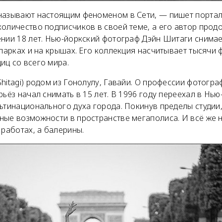
называют настоящим феноменом в Сети, — пишет порта
оличество подписчиков в своей теме, а его автор прод
ении 18 лет. Нью-йоркский фотограф Дэйн Шитаги снимае
 парках и на крышах. Его коллекция насчитывает тысячи
иц со всего мира.
hitagi) родом из Гонолулу, Гавайи. О профессии фотогра
рьёз начал снимать в 15 лет. В 1996 году переехал в Нью
ьтинационального духа города. Покинув пределы студии
ные возможности в пространстве мегаполиса. И всё же 
 работах, а балерины.