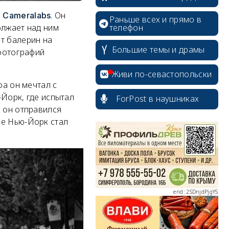
л
. Он
Cameralabs
Раньше всех и прямо в
телефон
олжает над ним
т балерин на
Большие темы и драмы
 фотографий
Живи по-севастопольски
фа он мечтал с
-Йорк, где испытал
ForPost в наушниках
, он отправился
erid: 2SDnjcrDNw6
не Нью-Йорк стал
erid: 2SDnjdPjgYS