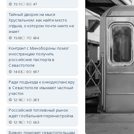
15:11
0
47
Тайный дворик на мысе
Хрустальном: как найти место
отдыха, о котором почти никто не
знает
15:00
7
604
Контракт с Минобороны помог
иностранцам получить
российские паспорта в
Севастополе
14:03
0
697
Ради подъезда к онкодиспансеру
в Севастополе изымают частный
участок
12:18
1
283
Российский топливный рынок
ждёт глобальная перенастройка
12:18
1
663
Бизнес поможет севастопольцам