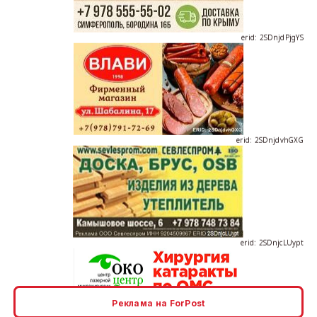
erid: 2SDnjdPjgYS
erid: 2SDnjdvhGXG
erid: 2SDnjcLUypt
Реклама на ForPost
erid: 2SDnjcrDNw6