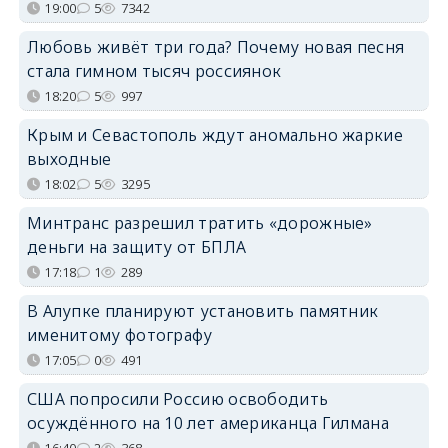
19:00
5
7342
Любовь живёт три года? Почему новая песня
стала гимном тысяч россиянок
18:20
5
997
Крым и Севастополь ждут аномально жаркие
выходные
18:02
5
3295
Минтранс разрешил тратить «дорожные»
деньги на защиту от БПЛА
17:18
1
289
В Алупке планируют установить памятник
именитому фотографу
17:05
0
491
США попросили Россию освободить
осуждённого на 10 лет американца Гилмана