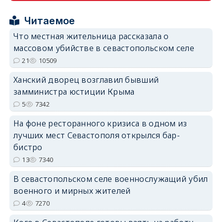
Читаемое
Что местная жительница рассказала о
массовом убийстве в севастопольском селе
21
10509
erid: 2SDnjdPjgYS
Ханский дворец возглавил бывший
замминистра юстиции Крыма
5
7342
На фоне ресторанного кризиса в одном из
лучших мест Севастополя открылся бар-
erid: 2SDnjdvhGXG
бистро
13
7340
В севастопольском селе военнослужащий убил
военного и мирных жителей
4
7270