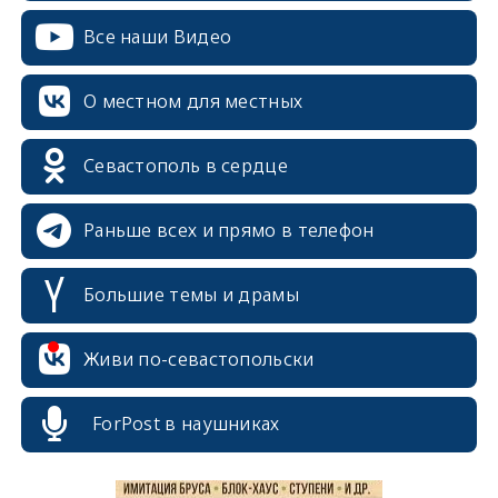
Все наши Видео
О местном для местных
Севастополь в сердце
Раньше всех и прямо в телефон
Большие темы и драмы
erid: 2SDnjcrDNw6
Живи по-севастопольски
ForPost в наушниках