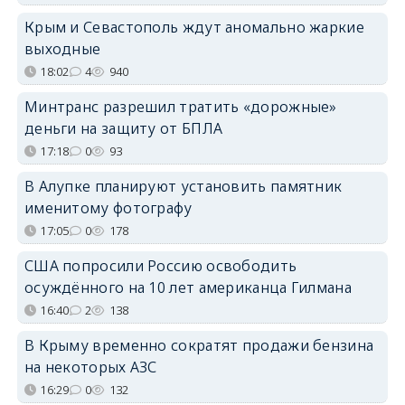
Крым и Севастополь ждут аномально жаркие
выходные
18:02
4
940
Минтранс разрешил тратить «дорожные»
деньги на защиту от БПЛА
17:18
0
93
В Алупке планируют установить памятник
именитому фотографу
17:05
0
178
США попросили Россию освободить
осуждённого на 10 лет американца Гилмана
16:40
2
138
В Крыму временно сократят продажи бензина
на некоторых АЗС
16:29
0
132