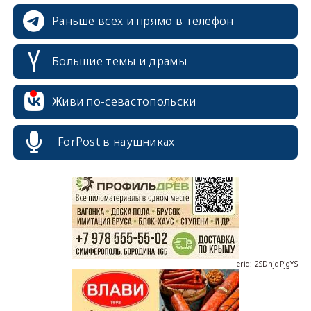
Раньше всех и прямо в телефон
Большие темы и драмы
erid: 2SDnjcrDNw6
Живи по-севастопольски
ForPost в наушниках
erid: 2SDnjdPjgYS
erid: 2SDnjdvhGXG