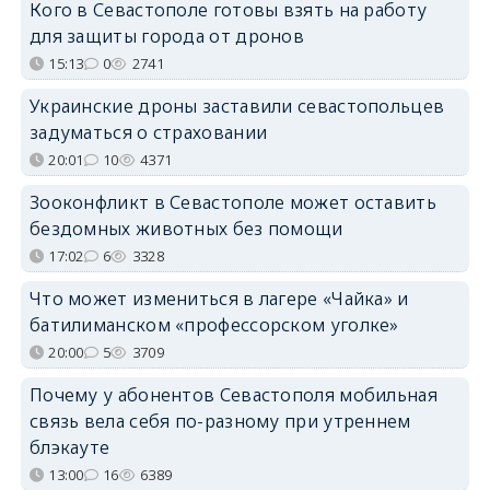
Кого в Севастополе готовы взять на работу
для защиты города от дронов
15:13
0
2741
Украинские дроны заставили севастопольцев
задуматься о страховании
20:01
10
4371
Зооконфликт в Севастополе может оставить
бездомных животных без помощи
17:02
6
3328
Что может измениться в лагере «Чайка» и
батилиманском «профессорском уголке»
20:00
5
3709
Почему у абонентов Севастополя мобильная
связь вела себя по-разному при утреннем
блэкауте
13:00
16
6389