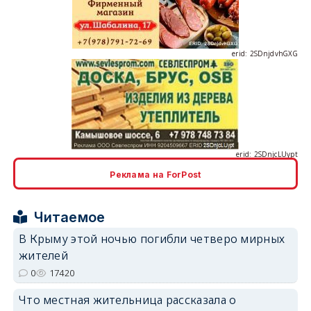
erid: 2SDnjcLUypt
Реклама на ForPost
erid: 2SDnjcrDNw6
Читаемое
В Крыму этой ночью погибли четверо мирных
жителей
0
17420
erid: 2SDnjdPjgYS
Что местная жительница рассказала о