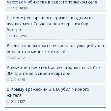
массовом убийстве в севастопольском селе
21
10333
На фоне ресторанного кризиса в одном из
лучших мест Севастополя открылся бар-
erid: 2SDnjdvhGXG
бистро
13
7295
В севастопольском селе военнослужащий убил
военного и мирных жителей
4
7212
Крымчанин печатал боевые дроны для СБУ на
3D-принтере в своей квартире
2
6475
В Крыму вражеский БПЛА убил мирного
жителя
0
6137