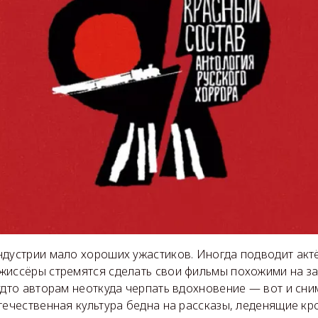
ндустрии мало хороших ужастиков. Иногда подводит актё
ежиссёры стремятся сделать свои фильмы похожими на з
удто авторам неоткуда черпать вдохновение — вот и сни
течественная культура бедна на рассказы, леденящие кр