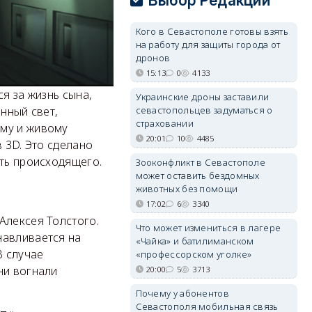
Выбор Редакции
Кого в Севастополе готовы взять
на работу для защиты города от
дронов
15:13
0
4133
я за жизнь сына,
Украинские дроны заставили
нный свет,
севастопольцев задуматься о
страховании
ему и живому
20:01
10
4485
 3D. Это сделано
сть происходящего.
Зооконфликт в Севастополе
может оставить бездомных
животных без помощи
17:02
6
3340
Алексея Толстого.
Что может измениться в лагере
навливается на
«Чайка» и батилиманском
В случае
«профессорском уголке»
ни вогнали
20:00
5
3713
Почему у абонентов
Севастополя мобильная связь