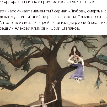
 хоррора» на личном примере взялся доказать это.
ия» напоминает знаменитый сериал «Любовь, смерть и 
жных мультипликаций на разные сюжеты. Однако, в отлич
Антологии» связаны идеей экранизации русской классик
решили Алексей Климов и Юрий Степанов.