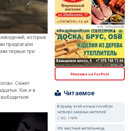
erid: 2SDnjdvhGXG
оизведений, которые
ам предлагали
рим первые три
erid: 2SDnjcLUypt
Реклама на ForPost
олов». Сюжет
дцатых. Как и в
Читаемое
Освободителя
erid: 2SDnjcrDNw6
В Крыму этой ночью погибли
четверо мирных жителей
0
17479
Что местная жительница