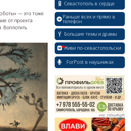
Севастополь в сердце
роботы» — это тоже
Раньше всех и прямо в
ие от проекта
телефон
и. Воплотить
Большие темы и драмы
Живи по-севастопольски
ForPost в наушниках
erid: 2SDnjcrDNw6
erid: 2SDnjdPjgYS