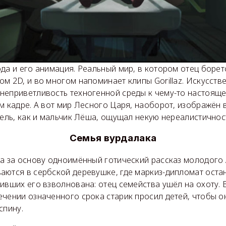
да и его анимация. Реальный мир, в котором отец боретс
м 2D, и во многом напоминает клипы Gorillaz. Искусстве
неприветливость техногенной среды к чему-то настоящ
м кадре. А вот мир Лесного Царя, наоборот, изображён в
тель, как и мальчик Лёша, ощущал некую нереалистично
Семья вурдалака
а за основу одноимённый готический рассказ молодого 
аются в сербской деревушке, где маркиз-дипломат оста
ивших его взволнована: отец семейства ушёл на охоту. 
ечении означенного срока старик просил детей, чтобы о
спину.