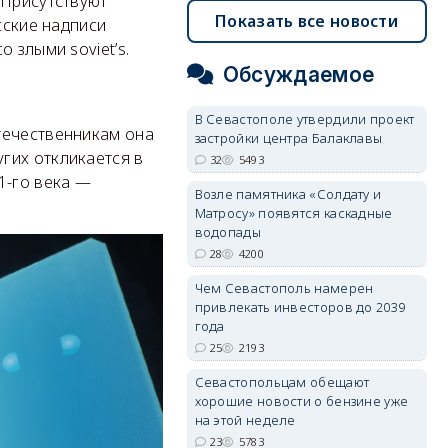
 Присутствуют
Показать все новости
сские надписи
 злыми soviet’s.
Обсуждаемое
В Севастополе утвердили проект
течественникам она
застройки центра Балаклавы
гих откликается в
32
5493
1-го века —
Возле памятника «Солдату и
Матросу» появятся каскадные
водопады
28
4200
Чем Севастополь намерен
привлекать инвесторов до 2039
года
25
2193
Севастопольцам обещают
хорошие новости о бензине уже
на этой неделе
23
5783