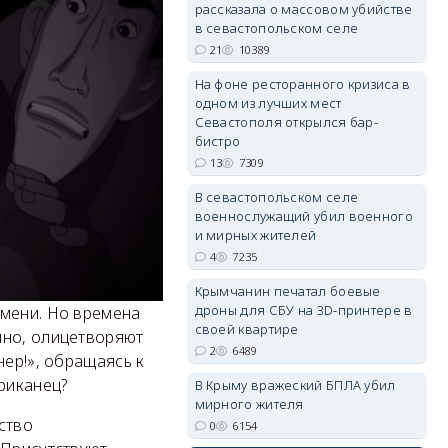
рассказала о массовом убийстве
в севастопольском селе
erid: 2SDnjdPjgYS
21
10389
На фоне ресторанного кризиса в
одном из лучших мест
Севастополя открылся бар-
бистро
13
7309
erid: 2SDnjdvhGXG
В севастопольском селе
военнослужащий убил военного
и мирных жителей
4
7235
Крымчанин печатал боевые
дроны для СБУ на 3D-принтере в
емени. Но времена
своей квартире
пно, олицетворяют
2
6489
нер!», обращаясь к
риканец?
В Крыму вражеский БПЛА убил
мирного жителя
ство
0
6154