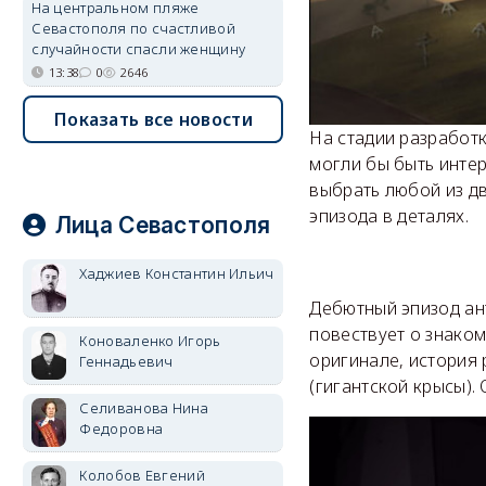
На центральном пляже
Севастополя по счастливой
случайности спасли женщину
13:38
0
2646
Показать все новости
На стадии разработ
могли бы быть инте
выбрать любой из д
эпизода в деталях.
Лица Севастополя
Хаджиев Константин Ильич
Дебютный эпизод ан
повествует о знаком
Коноваленко Игорь
оригинале, история
Геннадьевич
(гигантской крысы).
Селиванова Нина
Федоровна
Колобов Евгений