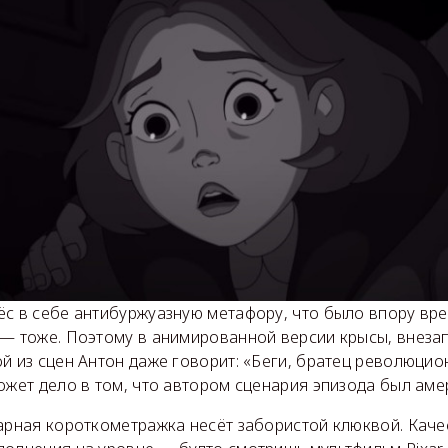
ёс в себе антибуржуазную метафору, что было впору вр
 — тоже. Поэтому в анимированной версии крысы, внеза
й из сцен Антон даже говорит: «Беги, братец революцио
ожет дело в том, что автором сценария эпизода был аме
уарная короткометражка несёт забористой клюквой. Каче