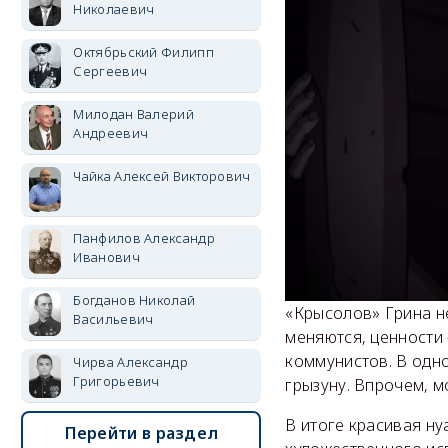
Николаевич
Октябрьский Филипп
Сергеевич
Милодан Валерий
Андреевич
Чайка Алексей Викторович
Панфилов Александр
Иванович
Богданов Николай
«Крысолов» Грина н
Васильевич
меняются, ценности
коммунистов. В одно
Чирва Александр
Григорьевич
грызуну. Впрочем, м
В итоге красивая н
Перейти в раздел