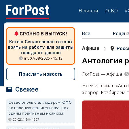
Новости
#СВО
#
Все
Рецен
СРОЧНО В ВЫПУСК!
Кого в Севастополе готовы
›
взять на работу для защиты
Афиша
Росс
города от дронов
пт, 07/08/2026 - 15:13
Антология р
Прислать новость
ForPost — Афиша
Новый сериал «Анто
Свежее
хоррор. Разбираем п
Севастополь стал лидером ЮФО
по падению строительства, но с
одним позитивным нюансом
20:02
2
1277