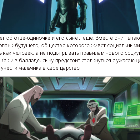
ет об отце-одиночке и его сыне Лёше. Вместе они пытаю
рпанк-будущего, общество которого живет социальными
 как человек, а не подыгрывать правилам нового социум
 Как и в балладе, сыну предстоит столкнуться с ужасаю
унести мальчика в своё царство.