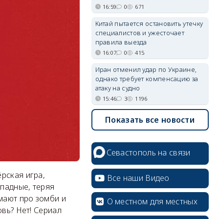
16:59
0
671
Китай пытается остановить утечку
специалистов и ужесточает
правила выезда
16:07
0
415
Иран отменил удар по Украине,
однако требует компенсацию за
атаку на судно
15:46
3
1196
Показать все новости
Севастополь на связи
рская игра,
Все наши Видео
ападные, теряя
мают про зомби и
О местном для местных
овь? Нет! Сериал