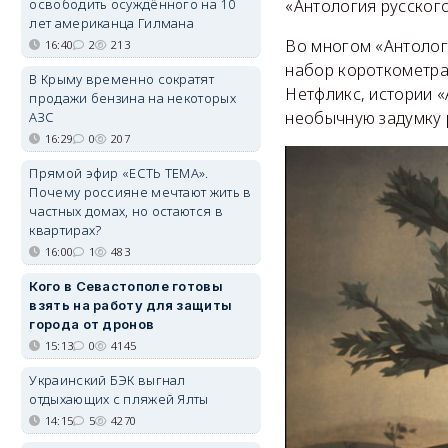
освободить осуждённого на 10
«Антология русского
лет американца Гилмана
Во многом «Антолог
16:40
2
213
набор короткометра
В Крыму временно сократят
Нетфликс, истории «
продажи бензина на некоторых
необычную задумку 
АЗС
16:29
0
207
Прямой эфир «ЕСТЬ ТЕМА».
Почему россияне мечтают жить в
частных домах, но остаются в
квартирах?
16:00
1
483
Кого в Севастополе готовы
взять на работу для защиты
города от дронов
15:13
0
4145
Украинский БЭК выгнал
отдыхающих с пляжей Ялты
14:15
5
4270