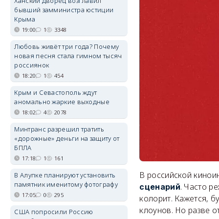
Ханский дворец возглавил
бывший замминистра юстиции
Крыма
19:00
1
3348
Любовь живёт три года? Почему
новая песня стала гимном тысяч
россиянок
18:20
1
454
Крым и Севастополь ждут
аномально жаркие выходные
18:02
4
2078
Минтранс разрешил тратить
«дорожные» деньги на защиту от
БПЛА
17:18
1
161
В российской кинои
В Алупке планируют установить
памятник именитому фотографу
. Часто р
сценарий
17:05
0
295
колорит. Кажется, б
клоунов. Но разве о
США попросили Россию