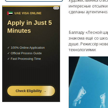
художественного исп
интересные отсылки 
сделаны аутентично.
Балладу «Лесной ца
знакома ещё со шко
душе. Режиссёр нов
технологиями.