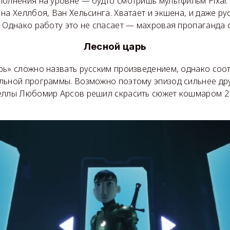
олнения на уровне — будто смотришь мультфильм Pixar.
на Хеллбоя, Ван Хельсинга. Хватает и экшена, и даже ру
 Однако работу это не спасает — махровая пропаганда со
Лесной царь
рь» сложно назвать русским произведением, однако соо
льной программы. Возможно поэтому эпизод сильнее дру
еллы Любомир Арсов решил скрасить сюжет кошмаром 2