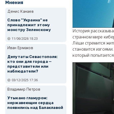
Мнения
Денис Канаев
Слово "Украина" не
принадлежит этому
монстру Зеленскому
История рассказыва
странном мире кибе
11/06/2026 18:23
Лёши стремится жить
Иван Ермаков
становится изгоями.
который попытается 
Депутаты Севастополя:
кто они для города —
представители или
наблюдатели?
03/12/2025 17:36
Владимир Петров
Утыкано гламуром:
нержавеющие сердца
появились над Балаклавой