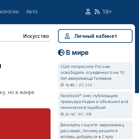
18+
нологии
Авто
Искусство
Личный кабинет
В мире
в
США попросили Россию
освободить осуждённого на 10
лет американца Гилмана
16:40
2
213
у, но в жанре
Facebook* снёс публикацию
премьера Индии и объяснил всё
технической ошибкой
22:16
0
370
Виноваты соцсети: марокканец
рассказал, почему решился
вплавь добраться в Сеуту