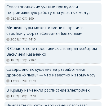
Севастопольские учёные придумали
нетривиальную работу для ушастых медуз
08:01
0
390
Минкультуры может изменить правила
стройки у форта «Северная Балаклава»
20:01
7
1415
В Севастополе простились с генерал-майором
Василием Казаченко
18:02
1
2197
Совершено покушение на разработчика
дронов «Упырь» — что известно к этому часу
17:18
2
1379
В Крыму изменили расписание электричек
17:02
0
3278
Виноваты соцсети: марокканец рассказал,