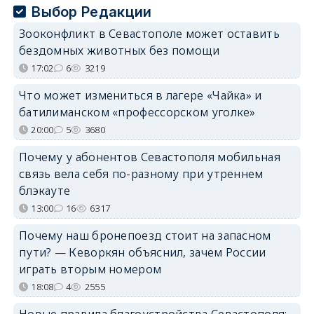
Выбор Редакции
Зооконфликт в Севастополе может оставить
бездомных животных без помощи
17:02
6
3219
Что может измениться в лагере «Чайка» и
батилиманском «профессорском уголке»
20:00
5
3680
Почему у абонентов Севастополя мобильная
связь вела себя по-разному при утреннем
блэкауте
13:00
16
6317
Почему наш бронепоезд стоит на запасном
пути? — Кеворкян объяснил, зачем России
играть вторым номером
18:08
4
2555
Новые правила благоустройства Севастополя: