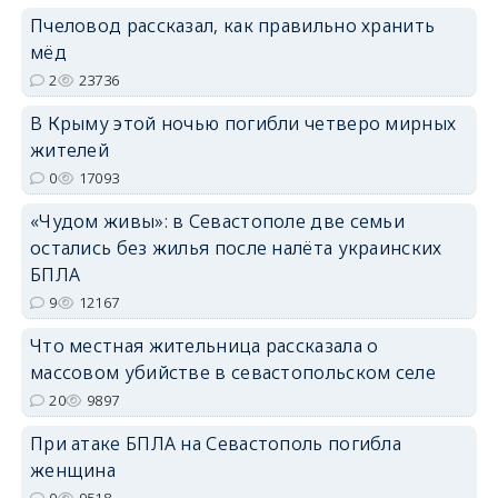
Пчеловод рассказал, как правильно хранить
мёд
2
23736
В Крыму этой ночью погибли четверо мирных
erid: 2SDnjdvhGXG
жителей
0
17093
«Чудом живы»: в Севастополе две семьи
остались без жилья после налёта украинских
БПЛА
9
12167
Что местная жительница рассказала о
массовом убийстве в севастопольском селе
20
9897
При атаке БПЛА на Севастополь погибла
женщина
0
9518