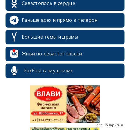
Севастополь в сердце
Раньше всех и прямо в телефон
Большие темы и драмы
erid: 2SDnjcrDNw6
Живи по-севастопольски
ForPost в наушниках
erid: 2SDnjdPjgYS
erid: 2SDnjdvhGXG