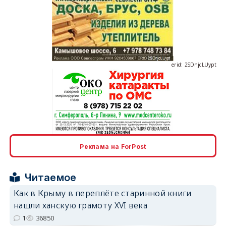
erid: 2SDnjcLUypt
erid: 2SDnjcrDNw6
Реклама на ForPost
Читаемое
Как в Крыму в переплёте старинной книги
нашли ханскую грамоту XVI века
erid: 2SDnjdPjgYS
1
36850