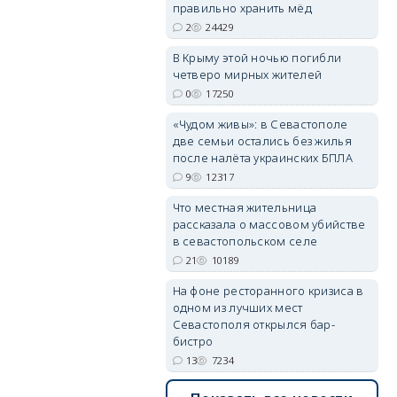
правильно хранить мёд
2
24429
В Крыму этой ночью погибли
четверо мирных жителей
0
17250
erid: 2SDnjdvhGXG
«Чудом живы»: в Севастополе
две семьи остались без жилья
после налёта украинских БПЛА
9
12317
Что местная жительница
рассказала о массовом убийстве
в севастопольском селе
21
10189
На фоне ресторанного кризиса в
одном из лучших мест
Севастополя открылся бар-
бистро
13
7234