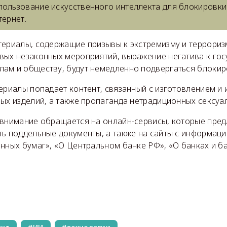
пользование искусственного интеллекта для блокировк
тернет.
териалы, содержащие призывы к экстремизму и террориз
вых незаконных мероприятий, выражение негатива к госу
ам и обществу, будут немедленно подвергаться блокир
териалы попадает контент, связанный с изготовлением и
ных изделий, а также пропаганда нетрадиционных сексуа
 внимание обращается на онлайн-сервисы, которые пре
ть поддельные документы, а также на сайты с информац
енных бумаг», «О Центральном банке РФ», «О банках и б