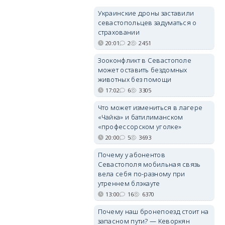
Украинские дроны заставили
севастопольцев задуматься о
страховании
20:01
2
2451
Зооконфликт в Севастополе
может оставить бездомных
животных без помощи
17:02
6
3305
Что может измениться в лагере
«Чайка» и батилиманском
«профессорском уголке»
20:00
5
3693
Почему у абонентов
Севастополя мобильная связь
вела себя по-разному при
утреннем блэкауте
13:00
16
6370
Почему наш бронепоезд стоит на
запасном пути? — Кеворкян