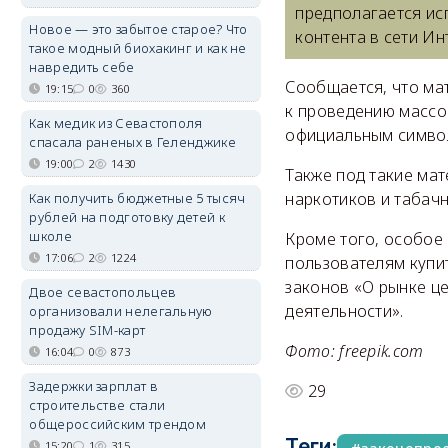
предполагается ис
Новое — это забытое старое? Что
контента в сети Ин
такое модный биохакинг и как не
навредить себе
Сообщается, что ма
19:15
0
360
к проведению массо
Как медик из Севастополя
официальным символ
спасала раненых в Геленджике
19:00
2
1430
Также под такие ма
наркотиков и табач
Как получить бюджетные 5 тысяч
рублей на подготовку детей к
школе
Кроме того, особое
17:06
2
1224
пользователям купи
законов «О рынке ц
Двое севастопольцев
деятельности».
организовали нелегальную
продажу SIM-карт
Фото: freepik.com
16:04
0
873
Задержки зарплат в
29
строительстве стали
общероссийским трендом
Теги:
15:20
1
315