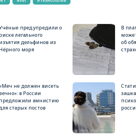
ект
ИИ
технологии
Учёные предупредили о
В пла
риске легального
может
изъятия дельфинов из
об об
Чёрного моря
страх
«Меч не должен висеть
Стати
вечно»: в России
зашка
предложили амнистию
психо
для старых постов
росси