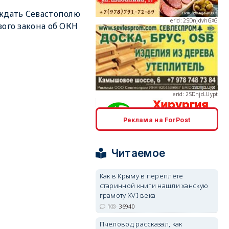
ждать Севастополю
вого закона об ОКН
erid: 2SDnjcLUypt
Реклама на ForPost
erid: 2SDnjcrDNw6
Читаемое
Как в Крыму в переплёте
старинной книги нашли ханскую
грамоту XVI века
1
36940
erid: 2SDnjdPjgYS
Пчеловод рассказал, как