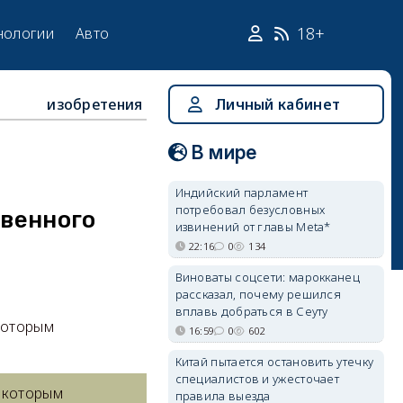
18+
нологии
Авто
изобретения
Личный кабинет
В мире
Индийский парламент
потребовал безусловных
венного
извинений от главы Meta*
22:16
0
134
Виноваты соцсети: марокканец
рассказал, почему решился
вплавь добраться в Сеуту
которым
16:59
0
602
Китай пытается остановить утечку
специалистов и ужесточает
с которым
правила выезда