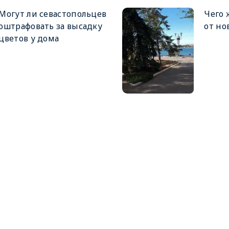
Могут ли севастопольцев
Чего 
оштрафовать за высадку
от но
цветов у дома