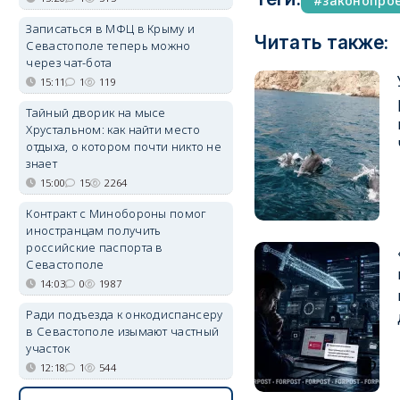
законопро
Записаться в МФЦ в Крыму и
Читать также:
Севастополе теперь можно
через чат-бота
15:11
1
119
Тайный дворик на мысе
Хрустальном: как найти место
отдыха, о котором почти никто не
знает
15:00
15
2264
Контракт с Минобороны помог
иностранцам получить
российские паспорта в
Севастополе
14:03
0
1987
Ради подъезда к онкодиспансеру
в Севастополе изымают частный
участок
12:18
1
544