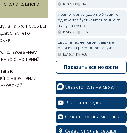
и нежелательного
16:07
0
348
Иран отменил удар по Украине,
однако требует компенсацию за
му, а также призывы
атаку на судно
15:46
3
1063
дарству, его
овке.
Европа теряет свои главные
реки из-за рекордной засухи
 использованием
13:16
1
638
льных отношений.
Показать все новости
длагают
ией о нарушении
анковской
Севастополь на связи
Все наши Видео
О местном для местных
Севастополь в сердце