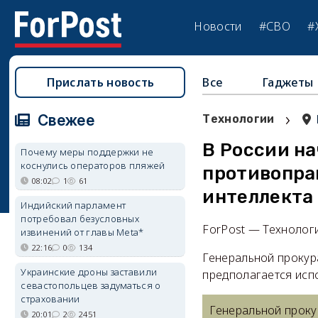
Новости
#СВО
#
Прислать новость
Все
Гаджеты
›
Свежее
Технологии
В России н
Почему меры поддержки не
коснулись операторов пляжей
противопра
08:02
1
61
интеллекта
Индийский парламент
потребовал безусловных
ForPost — Технолог
извинений от главы Meta*
22:16
0
134
Генеральной прокур
Украинские дроны заставили
предполагается исп
севастопольцев задуматься о
страховании
Генеральной проку
20:01
2
2451