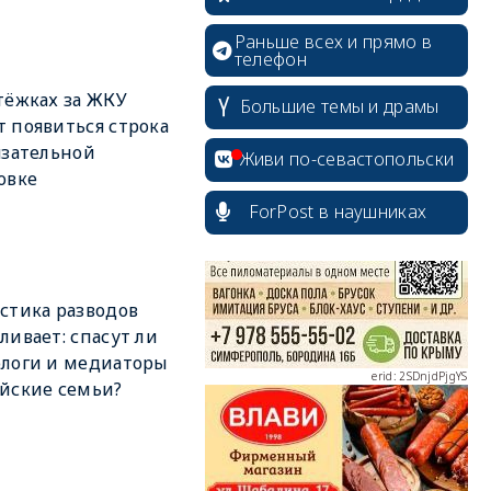
Раньше всех и прямо в
телефон
тёжках за ЖКУ
Большие темы и драмы
 появиться строка
язательной
erid: 2SDnjcrDNw6
Живи по-севастопольски
овке
ForPost в наушниках
стика разводов
erid: 2SDnjdPjgYS
ливает: спасут ли
логи и медиаторы
йские семьи?
erid: 2SDnjdvhGXG