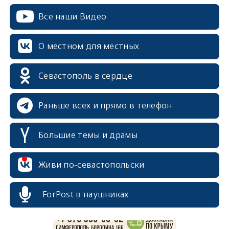
Все наши Видео
О местном для местных
Севастополь в сердце
Раньше всех и прямо в телефон
Большие темы и драмы
erid: 2SDnjcrDNw6
Живи по-севастопольски
ForPost в наушниках
erid: 2SDnjdPjgYS