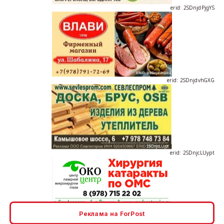
erid: 2SDnjdvhGXG
erid: 2SDnjcLUypt
erid: 2SDnjcrDNw6
Реклама на ForPost