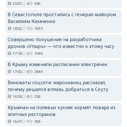
20:01
4
936
В Севастополе простились с генерал-майором
Василием Казаченко
18:02
1
1653
Совершено покушение на разработчика
дронов «Упырь» — что известно к этому часу
17:18
2
1046
В Крыму изменили расписание электричек
17:02
0
2644
Виноваты соцсети: марокканец рассказал,
почему решился вплавь добраться в Сеуту
16:59
0
256
Крымчан на полевых кухнях кормят повара из
элитных ресторанов
16:47
1
306