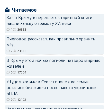
Читаемое
Как в Крыму в переплёте старинной книги
нашли ханскую грамоту XVI века
1
36833
erid: 2SDnjdPjgYS
Пчеловод рассказал, как правильно хранить
мёд
2
23613
В Крыму этой ночью погибли четверо мирных
erid: 2SDnjdvhGXG
жителей
0
17054
«Чудом живы»: в Севастополе две семьи
остались без жилья после налёта украинских
БПЛА
9
12102