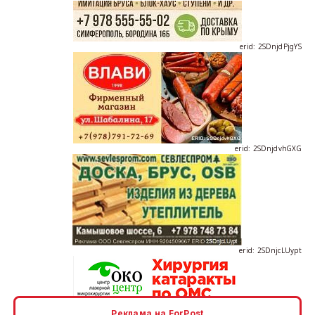
erid: 2SDnjdPjgYS
erid: 2SDnjdvhGXG
erid: 2SDnjcLUypt
Реклама на ForPost