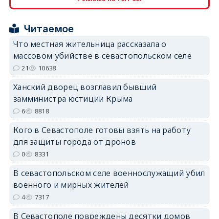
erid: 2SDnjcrDNw6
Читаемое
Что местная жительница рассказала о
массовом убийстве в севастопольском селе
21
10638
erid: 2SDnjdPjgYS
Ханский дворец возглавил бывший
замминистра юстиции Крыма
6
8818
Кого в Севастополе готовы взять на работу
для защиты города от дронов
erid: 2SDnjdvhGXG
0
8331
В севастопольском селе военнослужащий убил
военного и мирных жителей
4
7317
В Севастополе повреждены десятки домов