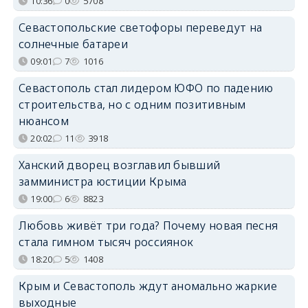
10:36
0
5708
Севастопольские светофоры переведут на
солнечные батареи
09:01
7
1016
Севастополь стал лидером ЮФО по падению
строительства, но с одним позитивным
нюансом
20:02
11
3918
Ханский дворец возглавил бывший
замминистра юстиции Крыма
19:00
6
8823
Любовь живёт три года? Почему новая песня
стала гимном тысяч россиянок
18:20
5
1408
Крым и Севастополь ждут аномально жаркие
выходные