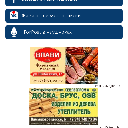
erid: 2SDnjcrDNw6
Живи по-севастопольски
ForPost в наушниках
erid: 2SDnjdPjgYS
erid: 2SDnjdvhGXG
erid: 2SDnjcLUypt