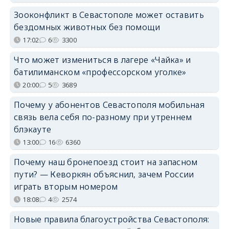
Зооконфликт в Севастополе может оставить
бездомных животных без помощи
17:02
6
3300
Что может измениться в лагере «Чайка» и
батилиманском «профессорском уголке»
20:00
5
3689
Почему у абонентов Севастополя мобильная
связь вела себя по-разному при утреннем
блэкауте
13:00
16
6360
Почему наш бронепоезд стоит на запасном
пути? — Кеворкян объяснил, зачем России
играть вторым номером
18:08
4
2574
Новые правила благоустройства Севастополя: