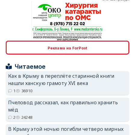
erid: 2SDnjcrDNw6
Реклама на ForPost
Читаемое
Как в Крыму в переплёте старинной книги
нашли ханскую грамоту XVI века
erid: 2SDnjdPjgYS
1
36910
Пчеловод рассказал, как правильно хранить
мёд
2
24248
В Крыму этой ночью погибли четверо мирных
erid: 2SDnjdvhGXG