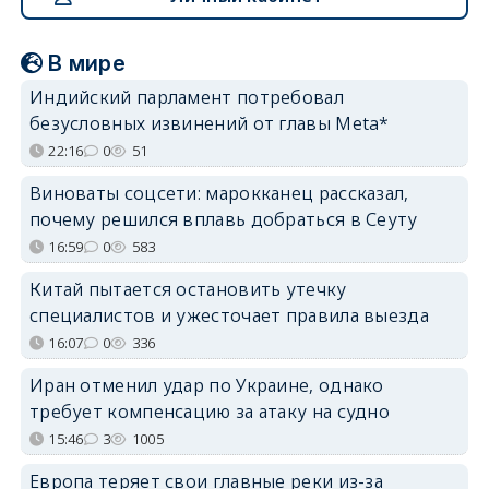
В мире
Индийский парламент потребовал
безусловных извинений от главы Meta*
22:16
0
51
Виноваты соцсети: марокканец рассказал,
почему решился вплавь добраться в Сеуту
16:59
0
583
Китай пытается остановить утечку
специалистов и ужесточает правила выезда
16:07
0
336
Иран отменил удар по Украине, однако
требует компенсацию за атаку на судно
15:46
3
1005
Европа теряет свои главные реки из-за