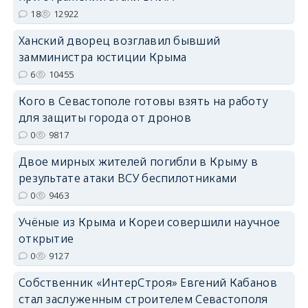
erid: 2SDnjdPjgYS
18
12922
Ханский дворец возглавил бывший
замминистра юстиции Крыма
6
10455
Кого в Севастополе готовы взять на работу
erid: 2SDnjdvhGXG
для защиты города от дронов
0
9817
Двое мирных жителей погибли в Крыму в
результате атаки ВСУ беспилотниками
0
9463
Учёные из Крыма и Кореи совершили научное
открытие
0
9127
Собственник «ИнтерСтроя» Евгений Кабанов
стал заслуженным строителем Севастополя