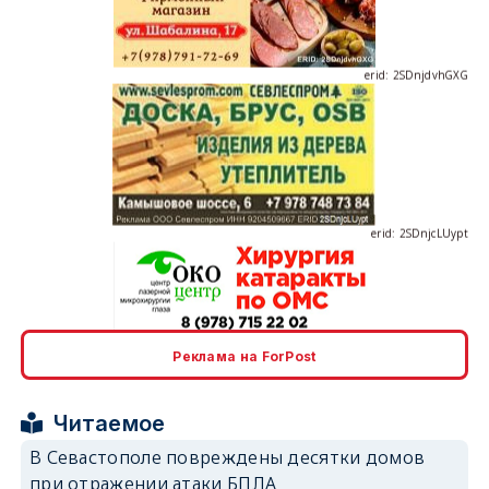
erid: 2SDnjdvhGXG
erid: 2SDnjcLUypt
erid: 2SDnjcrDNw6
Реклама на ForPost
Читаемое
В Севастополе повреждены десятки домов
при отражении атаки БПЛА