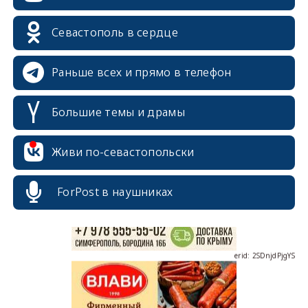
Севастополь в сердце
Раньше всех и прямо в телефон
Большие темы и драмы
erid: 2SDnjcrDNw6
Живи по-севастопольски
ForPost в наушниках
erid: 2SDnjdPjgYS