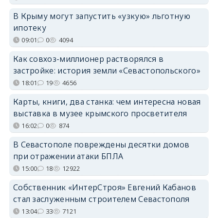
В Крыму могут запустить «узкую» льготную
ипотеку
09:01
0
4094
Как совхоз-миллионер растворялся в
застройке: история земли «Севастопольского»
18:01
19
4656
Карты, книги, два станка: чем интересна новая
выставка в музее крымского просветителя
16:02
0
874
В Севастополе повреждены десятки домов
при отражении атаки БПЛА
15:00
18
12922
Собственник «ИнтерСтроя» Евгений Кабанов
стал заслуженным строителем Севастополя
13:04
33
7121