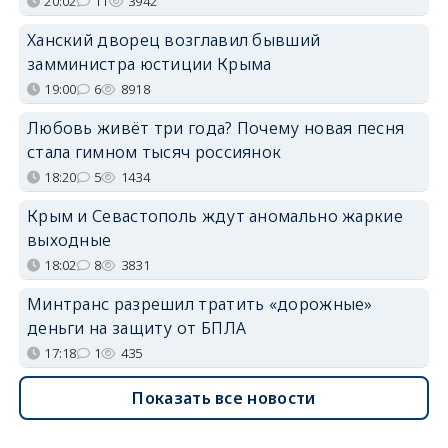
20:02
11
3942
Ханский дворец возглавил бывший
замминистра юстиции Крыма
19:00
6
8918
Любовь живёт три года? Почему новая песня
стала гимном тысяч россиянок
18:20
5
1434
Крым и Севастополь ждут аномально жаркие
выходные
18:02
8
3831
Минтранс разрешил тратить «дорожные»
деньги на защиту от БПЛА
17:18
1
435
Показать все новости