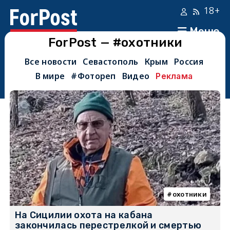
18+
Меню
ForPost — #охотники
Все новости
Севастополь
Крым
Россия
В мире
#Фотореп
Видео
Реклама
охотники
На Сицилии охота на кабана
закончилась перестрелкой и смертью