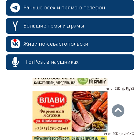
Раньше всех и прямо в телефон
Большие темы и драмы
erid: 2SDnjcrDNw6
Живи по-севастопольски
ForPost в наушниках
erid: 2SDnjdPjgYS
erid: 2SDnjdvhGXG