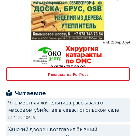
erid: 2SDnjcLUypt
erid: 2SDnjcrDNw6
Реклама на ForPost
Читаемое
Что местная жительница рассказала о
массовом убийстве в севастопольском селе
21
10646
erid: 2SDnjdPjgYS
Ханский дворец возглавил бывший