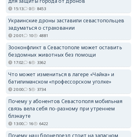
для защиты города от дронов
15:13
0
8453
Украинские дроны заставили севастопольцев
задуматься о страховании
20:01
10
4881
Зооконфликт в Севастополе может оставить
бездомных животных без помощи
17:02
6
3362
Что может измениться в лагере «Чайка» и
батилиманском «профессорском уголке»
20:00
5
3734
Почему у абонентов Севастополя мобильная
связь вела себя по-разному при утреннем
блэкауте
13:00
16
6422
Почему наш бронепоезд стоит на запасном