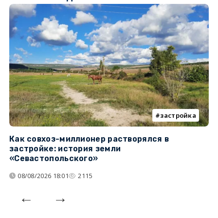
застройка
Как совхоз-миллионер растворялся в
К
застройке: история земли
н
«Севастопольского»
п
08/08/2026 18:01
2115