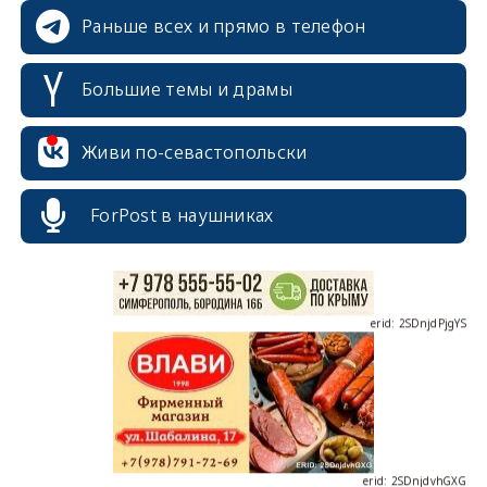
Раньше всех и прямо в телефон
Большие темы и драмы
erid: 2SDnjcrDNw6
Живи по-севастопольски
ForPost в наушниках
erid: 2SDnjdPjgYS
erid: 2SDnjdvhGXG