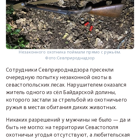
Незаконного охотника поймали прямо с ружьём.
Фото:
Севприроднадзор
Сотрудники Севприроднадзора пресекли
очередную попытку незаконной охоты в
севастопольских лесах. Нарушителем оказался
житель одного из сёл Байдарской долины,
которого застали за стрельбой из охотничьего
ружья в местах обитания диких животных.
Никаких разрешений у мужчины не было — да и
быть не могло: на территории Севастополя
охотничьи угодья отсутствуют, а любительская