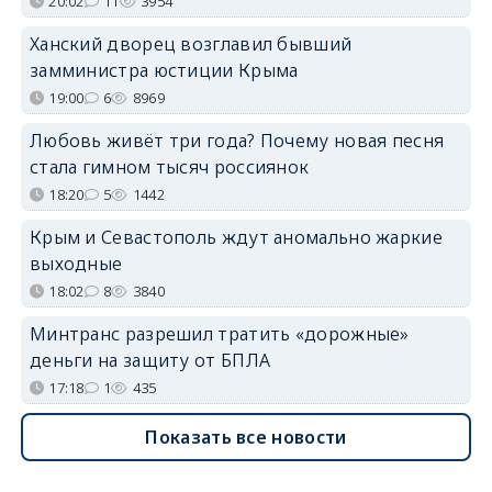
20:02
11
3954
Ханский дворец возглавил бывший
замминистра юстиции Крыма
19:00
6
8969
Любовь живёт три года? Почему новая песня
стала гимном тысяч россиянок
18:20
5
1442
Крым и Севастополь ждут аномально жаркие
выходные
18:02
8
3840
Минтранс разрешил тратить «дорожные»
деньги на защиту от БПЛА
17:18
1
435
Показать все новости