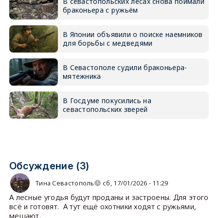
В севастопольских лесах снова поймали
браконьера с ружьём
В Японии объявили о поиске наемников
для борьбы с медведями
В Севастополе судили браконьера-
мятежника
В Госдуме покусились на
севастопольских зверей
Обсуждение (3)
Тина Севастополь
сб, 17/01/2026 - 11:29
А лесные угодья будут проданы и застроены. Для этого
всё и готовят. А тут ещё охотники ходят с ружьями,
мешают.