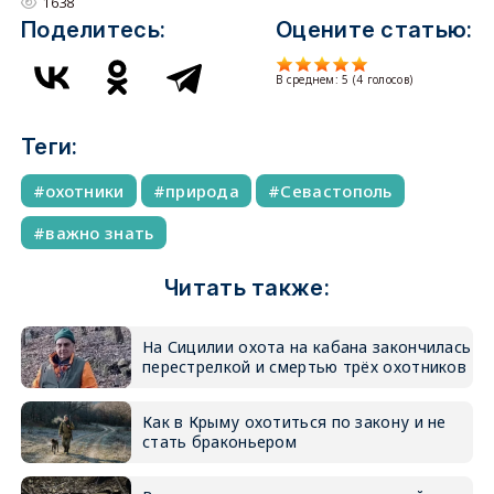
1638
Поделитесь:
Оцените статью:
В среднем:
5
(
4
голосов)
Теги:
охотники
природа
Севастополь
важно знать
Читать также:
На Сицилии охота на кабана закончилась
перестрелкой и смертью трёх охотников
Как в Крыму охотиться по закону и не
стать браконьером