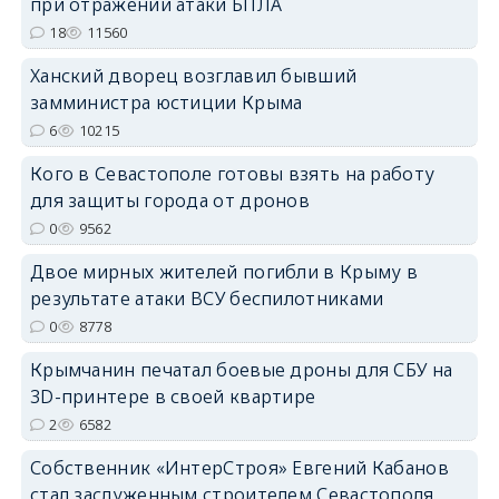
при отражении атаки БПЛА
erid: 2SDnjcrDNw6
18
11560
Ханский дворец возглавил бывший
замминистра юстиции Крыма
6
10215
Кого в Севастополе готовы взять на работу
erid: 2SDnjdPjgYS
для защиты города от дронов
0
9562
Двое мирных жителей погибли в Крыму в
результате атаки ВСУ беспилотниками
0
8778
erid: 2SDnjdvhGXG
Крымчанин печатал боевые дроны для СБУ на
3D-принтере в своей квартире
2
6582
Собственник «ИнтерСтроя» Евгений Кабанов
стал заслуженным строителем Севастополя