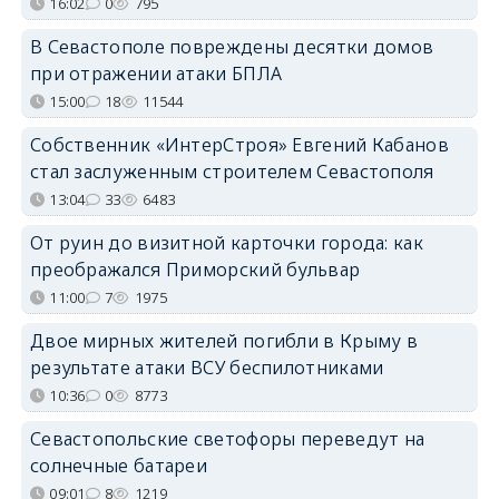
16:02
0
795
В Севастополе повреждены десятки домов
при отражении атаки БПЛА
15:00
18
11544
Собственник «ИнтерСтроя» Евгений Кабанов
стал заслуженным строителем Севастополя
13:04
33
6483
От руин до визитной карточки города: как
преображался Приморский бульвар
11:00
7
1975
Двое мирных жителей погибли в Крыму в
результате атаки ВСУ беспилотниками
10:36
0
8773
Севастопольские светофоры переведут на
солнечные батареи
09:01
8
1219