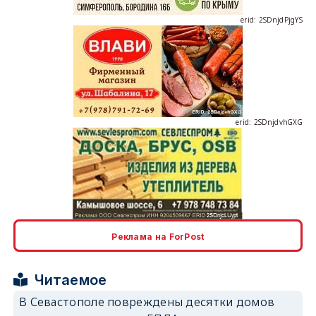
erid: 2SDnjdPjgYS
erid: 2SDnjdvhGXG
erid: 2SDnjcLUypt
Реклама на ForPost
Читаемое
В Севастополе повреждены десятки домов