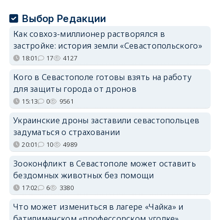
Выбор Редакции
Как совхоз-миллионер растворялся в
застройке: история земли «Севастопольского»
18:01
17
4127
Кого в Севастополе готовы взять на работу
для защиты города от дронов
15:13
0
9561
Украинские дроны заставили севастопольцев
задуматься о страховании
20:01
10
4989
Зооконфликт в Севастополе может оставить
бездомных животных без помощи
17:02
6
3380
Что может измениться в лагере «Чайка» и
батилиманском «профессорском уголке»