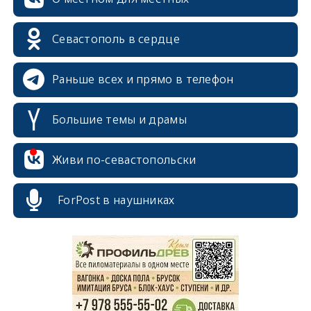
Севастополь в сердце
Раньше всех и прямо в телефон
Большие темы и драмы
Живи по-севастопольски
ForPost в наушниках
erid: 2SDnjcrDNw6