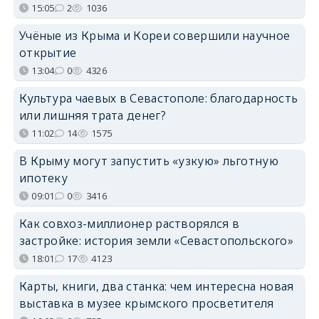
15:05
2
1036
Учёные из Крыма и Кореи совершили научное
открытие
13:04
0
4326
Культура чаевых в Севастополе: благодарность
или лишняя трата денег?
11:02
14
1575
В Крыму могут запустить «узкую» льготную
ипотеку
09:01
0
3416
Как совхоз-миллионер растворялся в
застройке: история земли «Севастопольского»
18:01
17
4123
Карты, книги, два станка: чем интересна новая
выставка в музее крымского просветителя