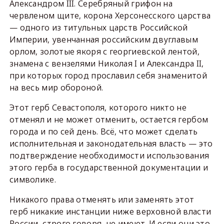
Александром III. Серебряный грифон на
червленом щите, корона Херсонесского царства
— одного из титульных царств Российской
Империи, увенчанная российским двуглавым
орлом, золотые якоря с георгиевской лентой,
знамена с вензелями Николая I и Александра II,
при которых город прославил себя знаменитой
на весь мир обороной.
Этот герб Севастополя, которого никто не
отменял и не может отменить, остается гербом
города и по сей день. Всё, что может сделать
исполнительная и законодательная власть — это
подтверждение необходимости использования
этого герба в государственной документации и
символике.
Никакого права отменять или заменять этот
герб никакие инстанции ниже верховной власти
России, строго говоря, не имеют. И если они это