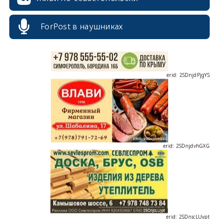
ForPost в наушниках
erid: 2SDnjdPjgYS
erid: 2SDnjdvhGXG
erid: 2SDnjcLUypt