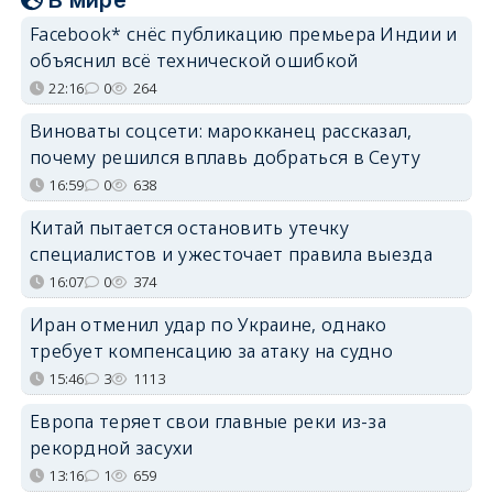
Facebook* снёс публикацию премьера Индии и
объяснил всё технической ошибкой
22:16
0
264
Виноваты соцсети: марокканец рассказал,
почему решился вплавь добраться в Сеуту
16:59
0
638
Китай пытается остановить утечку
специалистов и ужесточает правила выезда
16:07
0
374
Иран отменил удар по Украине, однако
требует компенсацию за атаку на судно
15:46
3
1113
Европа теряет свои главные реки из-за
рекордной засухи
13:16
1
659