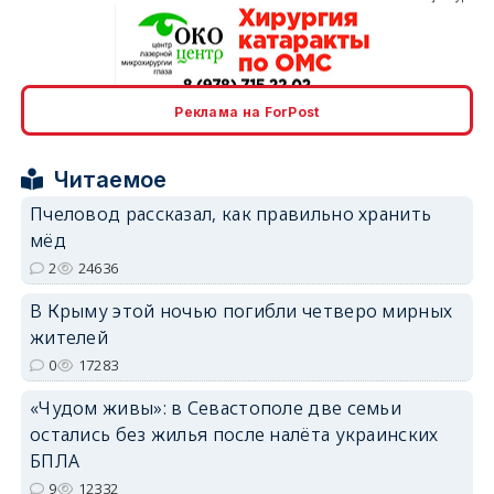
erid: 2SDnjcrDNw6
Реклама на ForPost
Читаемое
Пчеловод рассказал, как правильно хранить
мёд
2
24636
erid: 2SDnjdPjgYS
В Крыму этой ночью погибли четверо мирных
жителей
0
17283
«Чудом живы»: в Севастополе две семьи
erid: 2SDnjdvhGXG
остались без жилья после налёта украинских
БПЛА
9
12332