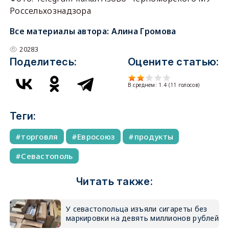
Россельхознадзора
Все материалы автора:
Алина Громова
20283
Поделитесь:
Оцените статью:
В среднем:
1.4
(
11
голосов)
Теги:
торговля
Евросоюз
продукты
Севастополь
Читать также:
У севастопольца изъяли сигареты без
маркировки на девять миллионов рублей