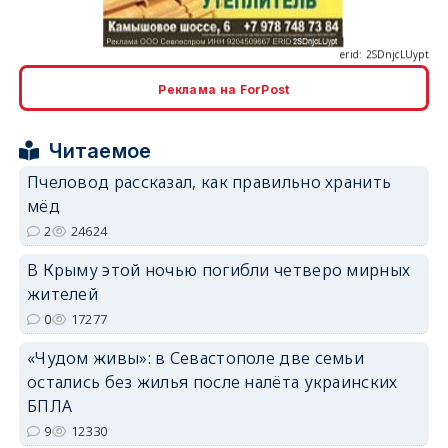
Реклама на ForPost
erid: 2SDnjcrDNw6
Читаемое
Пчеловод рассказал, как правильно хранить
мёд
2
24624
erid: 2SDnjdPjgYS
В Крыму этой ночью погибли четверо мирных
жителей
0
17277
«Чудом живы»: в Севастополе две семьи
остались без жилья после налёта украинских
БПЛА
erid: 2SDnjdvhGXG
9
12330