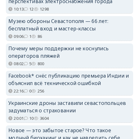
перспективах электроснабжения города
10:13
12
1298
Музею обороны Севастополя — 66 лет:
бесплатный вход и мастер-классы
09:06
1
86
Почему меры поддержки не коснулись
операторов пляжей
08:02
5
800
Facebook* снёс публикацию премьера Индии и
объяснил всё технической ошибкой
22:16
0
256
Украинские дроны заставили севастопольцев
задуматься о страховании
20:01
10
3604
Новое — это забытое старое? Что такое
модный биохакинг и как не навредить себе