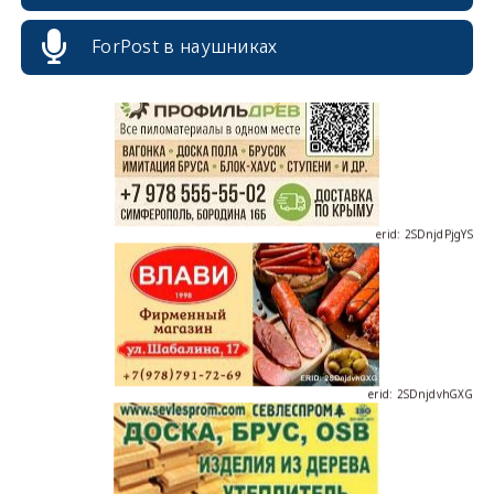
ForPost в наушниках
erid: 2SDnjdPjgYS
erid: 2SDnjdvhGXG
erid: 2SDnjcLUypt