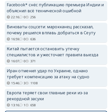
Facebook* снёс публикацию премьера Индии и
объяснил всё технической ошибкой
22:16
0
256
Виноваты соцсети: марокканец рассказал,
почему решился вплавь добраться в Сеуту
16:59
0
636
Китай пытается остановить утечку
специалистов и ужесточает правила выезда
16:07
0
371
Иран отменил удар по Украине, однако
требует компенсацию за атаку на судно
15:46
3
1108
Европа теряет свои главные реки из-за
рекордной засухи
13:16
1
658