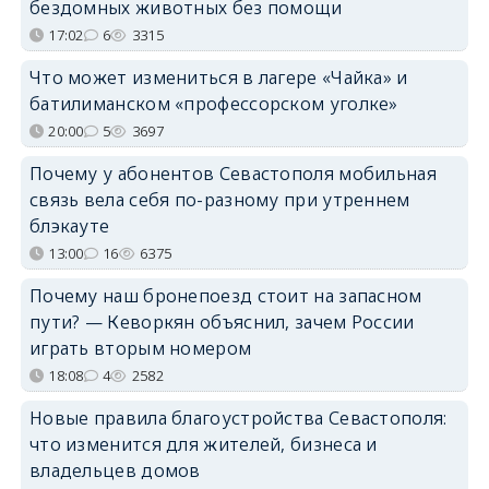
бездомных животных без помощи
17:02
6
3315
Что может измениться в лагере «Чайка» и
батилиманском «профессорском уголке»
20:00
5
3697
Почему у абонентов Севастополя мобильная
связь вела себя по-разному при утреннем
блэкауте
13:00
16
6375
Почему наш бронепоезд стоит на запасном
пути? — Кеворкян объяснил, зачем России
играть вторым номером
18:08
4
2582
Новые правила благоустройства Севастополя:
что изменится для жителей, бизнеса и
владельцев домов