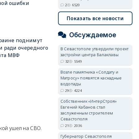
ной ошибки
2
6520
Показать все новости
Обсуждаемое
краине поднимут
и ради очередного
В Севастополе утвердили проект
застройки центра Балаклавы
ита МВФ
32
5549
Возле памятника «Солдату и
Матросу» появятся каскадные
водопады
29
4224
Собственник «ИнтерСтроя»
Евгений Кабанов стал
заслуженным строителем
Севастополя
21
2036
ской ушел на СВО.
Губернатор Севастополя