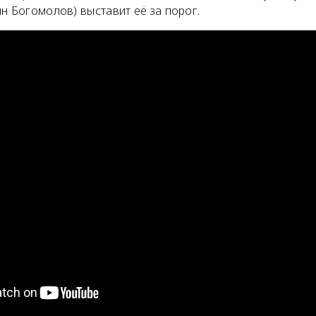
н Богомолов) выставит её за порог.