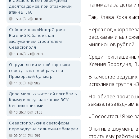
В Севастополе повреждены
нанимала за деньги
десятки домов при отражении
атаки БПЛА
Так, Клава Кока выс
15:00
2
1868
Через год «королев
Собственник «ИнтерСтроя»
Евгений Кабанов стал
рассказам и выложе
заслуженным строителем
миллионов рублей.
Севастополя
13:04
21
2036
Среди приглашённых
Ксения Бородина, В
От руин до визитной карточки
города: как преображался
В качестве ведущих 
Приморский бульвар
11:00
1
982
исполняла группа «З
Двое мирных жителей погибли в
На юбилее произошё
Крыму в результате атаки ВСУ
заказала звёздным 
беспилотниками
10:36
0
3153
«Пососитесь! Я же 
Севастопольские светофоры
Опытные шоумены вык
переведут на солнечные батареи
стоить ему работы н
09:01
7
799