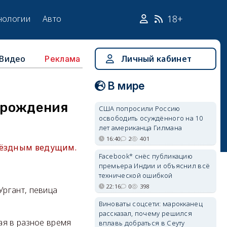
18+
нологии
Авто
Видео
Личный кабинет
Реклама
В мире
ь рождения
США попросили Россию
освободить осуждённого на 10
лет американца Гилмана
16:40
2
401
звёздным ведущим.
Facebook* снёс публикацию
премьера Индии и объяснил всё
технической ошибкой
22:16
0
398
ргант, певица
Виноваты соцсети: марокканец
рассказал, почему решился
ая в разное время
вплавь добраться в Сеуту