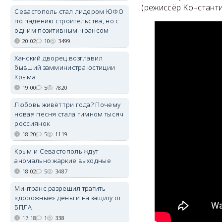
(режиссёр Константи
Севастополь стал лидером ЮФО
по падению строительства, но с
одним позитивным нюансом
20:02
10
3499
Ханский дворец возглавил
бывший замминистра юстиции
Крыма
19:00
5
7820
Любовь живёт три года? Почему
новая песня стала гимном тысяч
россиянок
18:20
5
1119
Крым и Севастополь ждут
аномально жаркие выходные
18:02
5
3487
Минтранс разрешил тратить
«дорожные» деньги на защиту от
БПЛА
17:18
1
338