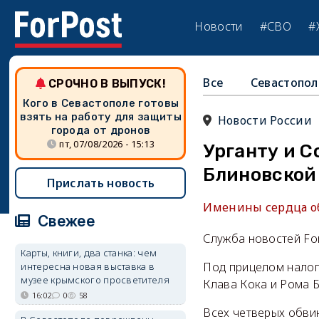
Новости
#СВО
#
Все
Севастопол
СРОЧНО В ВЫПУСК!
Кого в Севастополе готовы
взять на работу для защиты
Новости России
города от дронов
пт, 07/08/2026 - 15:13
Урганту и С
Блиновской
Прислать новость
Именины сердца об
Свежее
Служба новостей Fo
Карты, книги, два станка: чем
Под прицелом налог
интересна новая выставка в
музее крымского просветителя
Клава Кока и Рома 
16:02
0
58
Всех четверых обви