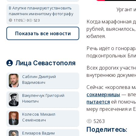
В Алупке планируют установить
Ургант 
памятник именитому фотографу
17:05
0
523
Когда марафонная 
рублей, выяснилось,
Показать все новости
юбилея.
Речь идёт о гонора
подконтрольных Бли
Лица Севастополя
Всех дорогих участ
внутреннюю докумен
Саблин Дмитрий
Вадимович
Сейчас «королева м
сокамерницы
— впе
Вакуленчук Григорий
Никитич
пытается
ей помочь 
меру пресечения и 
Колесов Михаил
Семёнович
5263
Поделитесь:
Елизаров Вадим