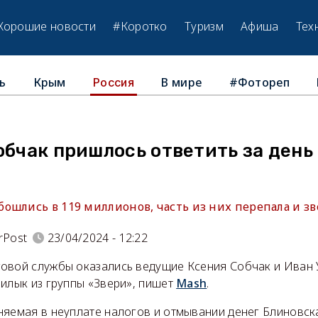
Хорошие новости
#Коротко
Туризм
Афиша
Тех
ь
Крым
В мире
#Фотореп
Россия
обчак пришлось ответить за ден
ошлись в 119 миллионов, часть из них перепала и 
rPost
23/04/2024 - 12:22
овой службы оказались ведущие Ксения Собчак и Иван У
Билык из группы «Звери», пишет
Mash
.
няемая в неуплате налогов и отмывании денег Блиновск