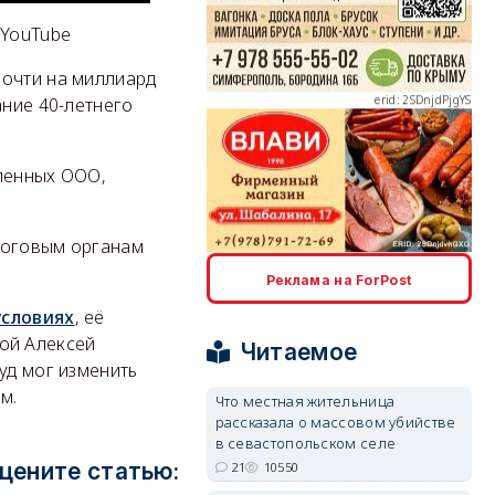
 YouTube
почти на миллиард
erid: 2SDnjdPjgYS
ание 40-летнего
сленных ООО,
логовым органам
erid: 2SDnjdvhGXG
Реклама на ForPost
условиях
, её
ой Алексей
Читаемое
уд мог изменить
м.
Что местная жительница
рассказала о массовом убийстве
в севастопольском селе
цените статью:
21
10550