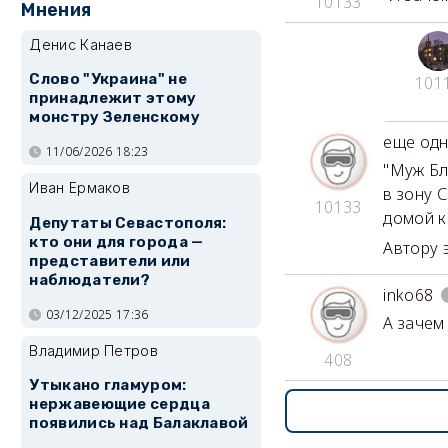
10133
Мнения
Денис Канаев
Слово "Украина" не
101
принадлежит этому
монстру Зеленскому
еще одн
11/06/2026 18:23
"Муж Б
Иван Ермаков
в зону 
10133
домой к
Депутаты Севастополя:
кто они для города —
Автору 
представители или
наблюдатели?
inko68
03/12/2025 17:36
А зачем
Владимир Петров
408
Утыкано гламуром:
нержавеющие сердца
появились над Балаклавой