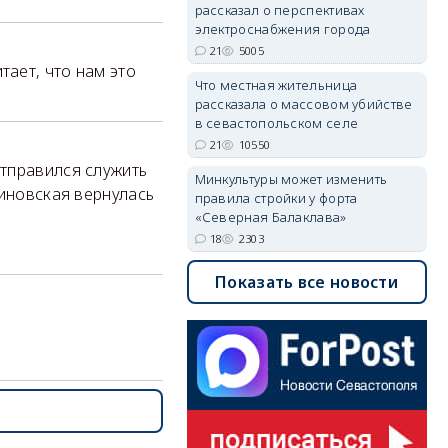
рассказал о перспективах
электроснабжения города
21
5005
тает, что нам это
Что местная жительница
рассказала о массовом убийстве
в севастопольском селе
21
10550
отправился служить
Минкультуры может изменить
линовская вернулась
правила стройки у форта
«Северная Балаклава»
18
2303
Показать все новости