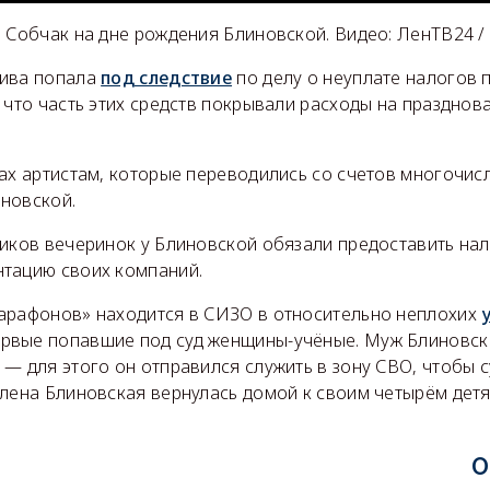
и Собчак на дне рождения Блиновской. Видео: ЛенТВ24 /
дива попала
под следствие
по делу о неуплате налогов 
 что часть этих средств покрывали расходы на празднов
рах артистам, которые переводились со счетов многочи
новской.
ников вечеринок у Блиновской обязали предоставить на
тацию своих компаний.
арафонов» находится в СИЗО в относительно неплохих
рвые попавшие под суд женщины-учёные. Муж Блиновск
— для этого он отправился служить в зону СВО, чтобы с
Елена Блиновская вернулась домой к своим четырём детя
О