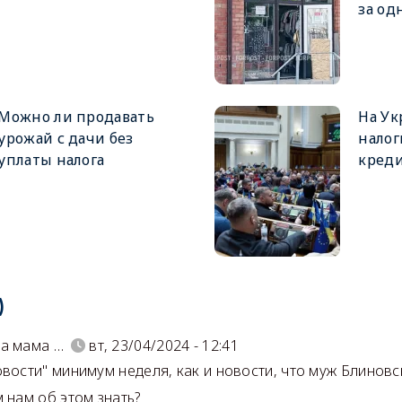
за од
Можно ли продавать
На У
урожай с дачи без
налог
уплаты налога
кред
)
а мама …
вт, 23/04/2024 - 12:41
овости" минимум неделя, как и новости, что муж Блинов
 нам об этом знать?