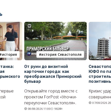
ь
история
история Севастополя
станка:
От руин до визитной
Севастопо
ая
карточки города: как
ЮФО по п
крымского
преображался Приморский
строитель
бульвар
позитивн
впервые
Открывайте город вместе с
Кризис уда
кой
проектом ForPost «Улочки-
совершенно
переулочки Севастополя».
07/08/2026 20
08/08/2026 11:00
982