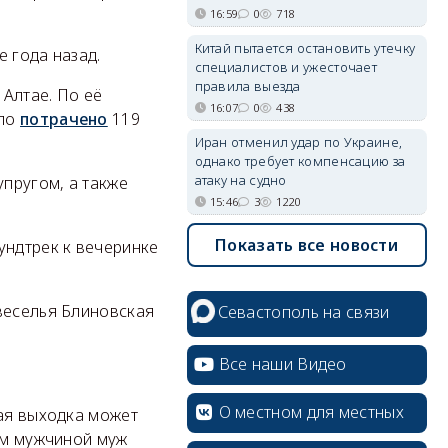
16:59
0
718
Китай пытается остановить утечку
 года назад.
специалистов и ужесточает
правила выезда
Алтае. По её
16:07
0
438
ыло
потрачено
119
Иран отменил удар по Украине,
однако требует компенсацию за
атаку на судно
пругом, а также
15:46
3
1220
Показать все новости
ундтрек к вечеринке
erid: 2SDnjcrDNw6
веселья Блиновская
Севастополь на связи
Все наши Видео
erid: 2SDnjdPjgYS
О местном для местных
кая выходка может
жим мужчиной муж