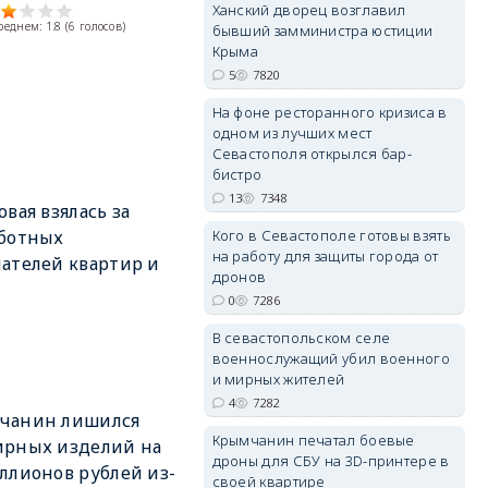
Ханский дворец возглавил
среднем:
1.8
(
6
голосов)
бывший замминистра юстиции
Крыма
5
7820
На фоне ресторанного кризиса в
одном из лучших мест
Севастополя открылся бар-
бистро
13
7348
овая взялась за
Кого в Севастополе готовы взять
аботных
на работу для защиты города от
ателей квартир и
дронов
0
7286
В севастопольском селе
военнослужащий убил военного
и мирных жителей
4
7282
чанин лишился
Крымчанин печатал боевые
ирных изделий на
дроны для СБУ на 3D-принтере в
ллионов рублей из-
своей квартире