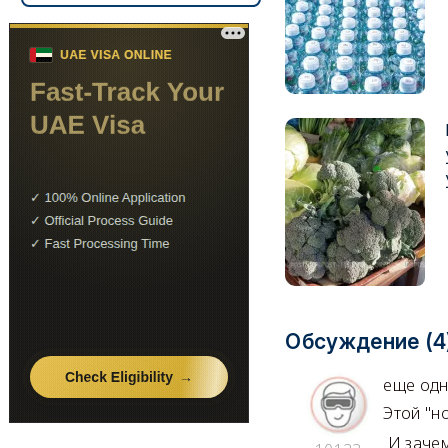
Обсуждение (4
еще одн
Этой "н
И зачем