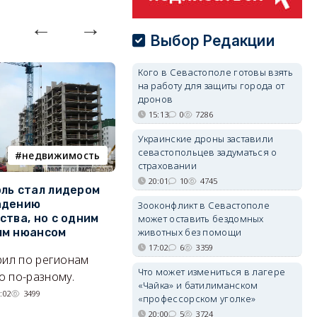
Выбор Редакции
Кого в Севастополе готовы взять
на работу для защиты города от
дронов
15:13
0
7286
Украинские дроны заставили
севастопольцев задуматься о
недвижимость
ПВО
страховании
20:01
10
4745
ль стал лидером
Кого в Севастополе готовы
У
адению
взять на работу для защиты
о
Зооконфликт в Севастополе
ства, но с одним
города от дронов
может оставить бездомных
Л
животных без помощи
ым нюансом
Что надо знать о МОГах
н
17:02
6
3359
рил по регионам
города.
к
Что может измениться в лагере
 по-разному.
07/08/2026 15:13
7286
р
«Чайка» и батилиманском
:02
3499
«профессорском уголке»
20:00
5
3724