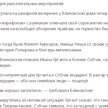
 для увеселительных мероприятий.
тупала на шикарной вечеринке у Блиновской дома четыре
а марафонов» с размахом отмечала своё сорокалетие на 
нным на всеобщее обозрение прайсам, на торжество б
 тогда были Филипп Киркоров, певица Нюша со своим су
иктория Лопырёва и блогеры-миллионники.
Блиновская позвала Ивана Урганта и Ксению Собчак, са
вери».
л неприятный для Урганта и Собчак инцидент. В разгар 
ведущим — оба они семейные люди — поцелуй.
вам хорошо заплатила», — требовала Блиновская.
рутились из неловкой ситуации: Ургант сказал, что та
а Первом канале, Собчак заявила, что за поцелуй с чу