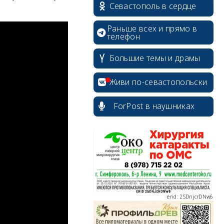
Севастополь в сердце
Раньше всех и прямо в
телефон
erid: 2SDnjdvhGXG
Большие темы и драмы
Живи по-севастопольски
ForPost в наушниках
erid: 2SDnjcLUypt
erid: 2SDnjcrDNw6