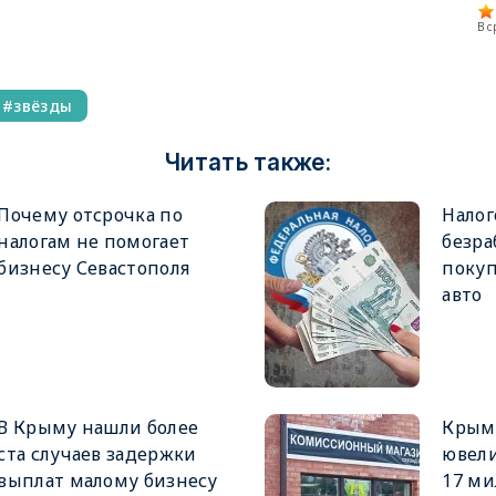
В 
звёзды
Читать также:
Почему отсрочка по
Налог
налогам не помогает
безр
бизнесу Севастополя
покуп
авто
В Крыму нашли более
Крым
ста случаев задержки
ювел
выплат малому бизнесу
17 ми