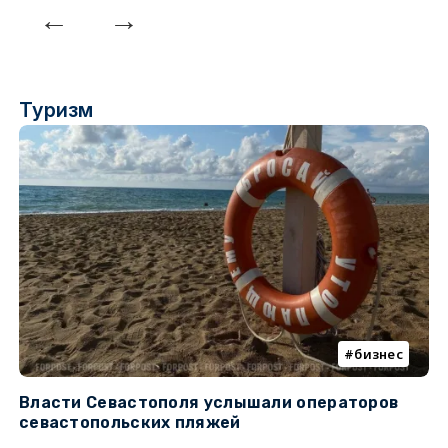
Туризм
бизнес
Власти Севастополя услышали операторов
П
севастопольских пляжей
о