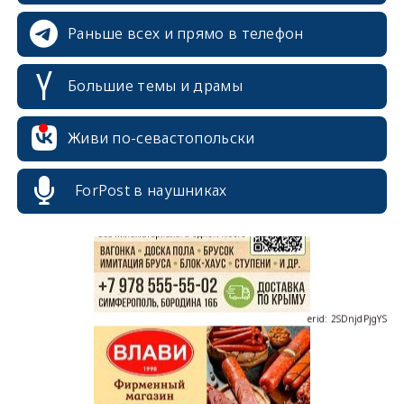
Раньше всех и прямо в телефон
Большие темы и драмы
erid: 2SDnjcrDNw6
Живи по-севастопольски
ForPost в наушниках
erid: 2SDnjdPjgYS
erid: 2SDnjdvhGXG