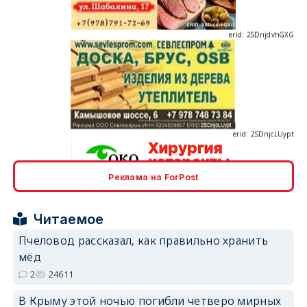
erid: 2SDnjcLUypt
Реклама на ForPost
erid: 2SDnjcrDNw6
Читаемое
Пчеловод рассказал, как правильно хранить
мёд
2
24611
erid: 2SDnjdPjgYS
В Крыму этой ночью погибли четверо мирных