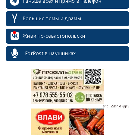
Раньше всех и прямо в телефон
Большие темы и драмы
Живи по-севастопольски
erid: 2SDnjcrDNw6
ForPost в наушниках
erid: 2SDnjdPjgYS
erid: 2SDnjdvhGXG