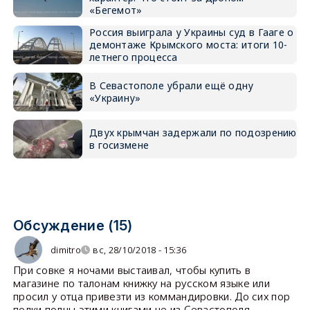
«Бегемот»
Россия выиграла у Украины суд в Гааге о
демонтаже Крымского моста: итоги 10-
летнего процесса
В Севастополе убрали ещё одну
«Украину»
Двух крымчан задержали по подозрению
в госизмене
Обсуждение (15)
dimitro
вс, 28/10/2018 - 15:36
При совке я ночами выстаивал, чтобы купить в
магазине по талонам книжку на русском языке или
просил у отца привезти из коммандировки. До сих пор
полки полны этими книгами не из Севастополя.