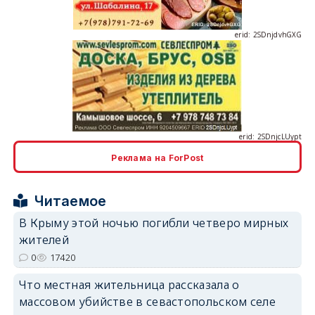
erid: 2SDnjcLUypt
Реклама на ForPost
Читаемое
erid: 2SDnjcrDNw6
В Крыму этой ночью погибли четверо мирных
жителей
0
17420
Что местная жительница рассказала о
массовом убийстве в севастопольском селе
erid: 2SDnjdPjgYS