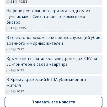
21
10333
На фоне ресторанного кризиса в одном из
лучших мест Севастополя открылся бар-
бистро
13
7295
erid: 2SDnjdvhGXG
В севастопольском селе военнослужащий убил
военного и мирных жителей
4
7212
Крымчанин печатал боевые дроны для СБУ на
3D-принтере в своей квартире
2
6475
В Крыму вражеский БПЛА убил мирного
жителя
0
6137
Показать все новости