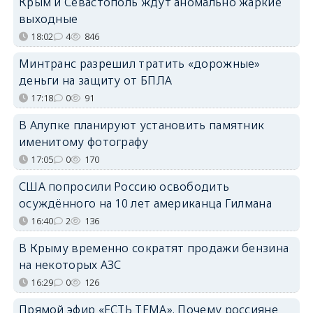
Крым и Севастополь ждут аномально жаркие
выходные
18:02
4
846
Минтранс разрешил тратить «дорожные»
деньги на защиту от БПЛА
17:18
0
91
В Алупке планируют установить памятник
именитому фотографу
17:05
0
170
США попросили Россию освободить
осуждённого на 10 лет американца Гилмана
16:40
2
136
В Крыму временно сократят продажи бензина
на некоторых АЗС
16:29
0
126
Прямой эфир «ЕСТЬ ТЕМА». Почему россияне