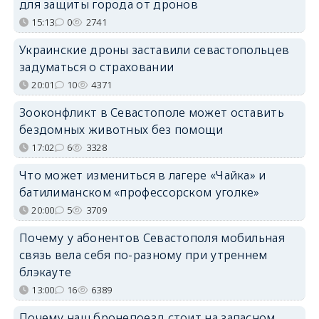
для защиты города от дронов
15:13
0
2741
Украинские дроны заставили севастопольцев
задуматься о страховании
20:01
10
4371
Зооконфликт в Севастополе может оставить
бездомных животных без помощи
17:02
6
3328
Что может измениться в лагере «Чайка» и
батилиманском «профессорском уголке»
20:00
5
3709
Почему у абонентов Севастополя мобильная
связь вела себя по-разному при утреннем
блэкауте
13:00
16
6389
Почему наш бронепоезд стоит на запасном