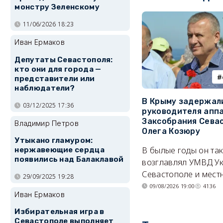
монстру Зеленскому
11/06/2026 18:23
Иван Ермаков
Депутаты Севастополя:
кто они для города —
представители или
наблюдатели?
В Крыму задержал
03/12/2025 17:36
руководителя апп
Заксобрания Сева
Владимир Петров
Олега Козюру
Утыкано гламуром:
В былые годы он та
нержавеющие сердца
появились над Балаклавой
возглавлял УМВД Ук
Севастополе и мест
29/09/2025 19:28
09/08/2026 19:00
4136
Иван Ермаков
Избирательная игра в
Севастополе выполняет