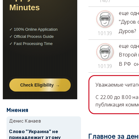
1407
еще одн
"Дуров 
Дуров?
10139
еще одн
Второй 
В РФ он
10139
Уважаемые читате
C 22.00 до 8.00 
публикация комм
Мнения
Денис Канаев
Слово "Украина" не
Главное за ден
принадлежит этому