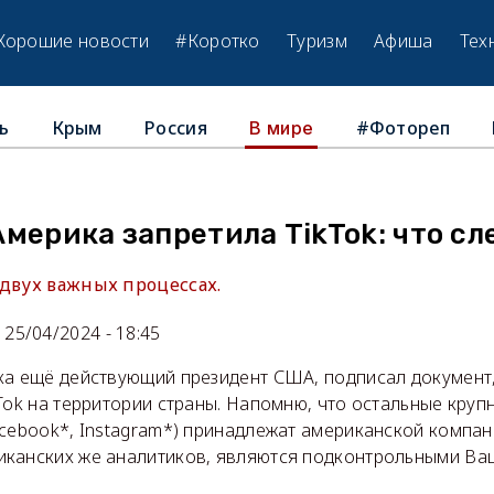
Хорошие новости
#Коротко
Туризм
Афиша
Тех
ь
Крым
Россия
#Фотореп
В мире
Америка запретила TikTok: что с
 двух важных процессах.
25/04/2024 - 18:45
ка ещё действующий президент США, подписал докумен
Tok на территории страны. Напомню, что остальные круп
cebook*, Instagram*) принадлежат американской компани
канских же аналитиков, являются подконтрольными Ва