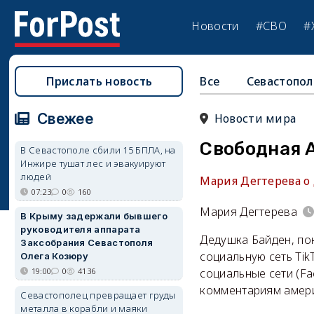
Новости
#СВО
#
Прислать новость
Все
Севастопол
Свежее
Новости мира
Свободная 
В Севастополе сбили 15 БПЛА, на
Инжире тушат лес и эвакуируют
людей
Мария Дегтерева о
07:23
0
160
Мария Дегтерева
В Крыму задержали бывшего
руководителя аппарата
Дедушка Байден, по
Заксобрания Севастополя
социальную сеть Tik
Олега Козюру
19:00
0
4136
социальные сети (Fa
комментариям амери
Севастополец превращает груды
металла в корабли и маяки