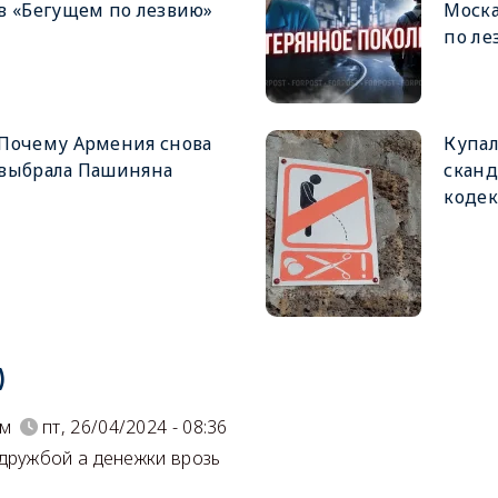
в «Бегущем по лезвию»
Моска
по ле
Почему Армения снова
Купал
выбрала Пашиняна
сканд
кодек
)
ум
пт, 26/04/2024 - 08:36
дружбой а денежки врозь