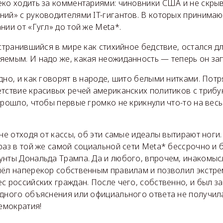
еко ходить за комментариями: чиновники США и не скры
ий» с руководителями IT-гигантов. В которых принимаю
нии от «Гугл» до той же Meta*.
остранившийся в мире как стихийное бедствие, остался 
яемым. И надо же, какая неожиданность — теперь он за
дно, и как говорят в народе, шито белыми нитками. Пот
тствие красивых речей американских политиков с трибу
прошло, чтобы первые громко не крикнули что-то на весь
 не отходя от кассы, об эти самые идеалы вытирают ноги.
раз в той же самой социальной сети Meta* бессрочно и 
унты Дональда Трампа. Да и любого, впрочем, инакомы
шёл наперекор собственным правилам и позволил экстре
с российских граждан. После чего, собственно, и был з
одного объяснения или официального ответа не получил
демократия!