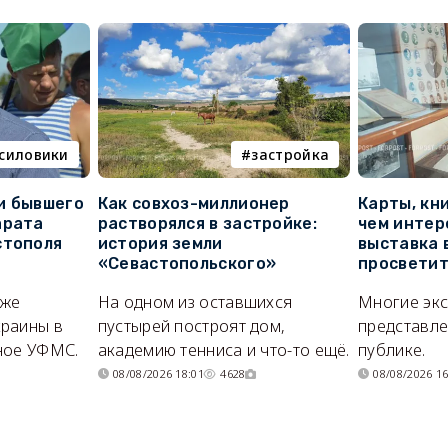
силовики
застройка
и бывшего
Как совхоз-миллионер
Карты, кни
арата
растворялся в застройке:
чем интер
стополя
история земли
выставка 
«Севастопольского»
просветит
кже
На одном из оставшихся
Многие эк
раины в
пустырей построят дом,
представл
ное УФМС.
академию тенниса и что-то ещё.
публике.
08/08/2026 18:01
4628
08/08/2026 16