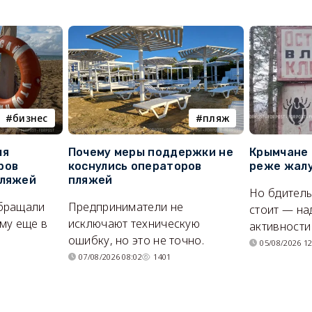
бизнес
пляж
ля
Почему меры поддержки не
Крымчане 
ров
коснулись операторов
реже жалу
пляжей
пляжей
Но бдитель
бращали
Предприниматели не
стоит — на
му еще в
исключают техническую
активности
ошибку, но это не точно.
05/08/2026 12
07/08/2026 08:02
1401