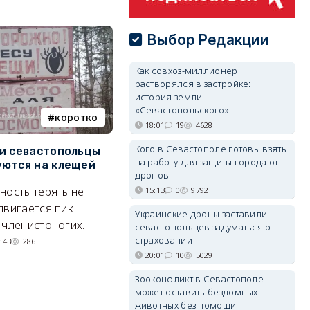
Выбор Редакции
Как совхоз-миллионер
растворялся в застройке:
история земли
«Севастопольского»
коротко
Балаклава
18:01
19
4628
Кого в Севастополе готовы взять
и севастопольцы
В Севастополе утвердили
Н
на работу для защиты города от
ются на клещей
проект застройки центра
С
дронов
Балаклавы
и
ность терять не
15:13
0
9792
Там появится туристический
М
двигается пик
Украинские дроны заставили
квартал с отелями и
н
 членистоногих.
севастопольцев задуматься о
парковками.
страховании
:43
286
05/08/2026 08:01
5684
20:01
10
5029
Зооконфликт в Севастополе
может оставить бездомных
животных без помощи