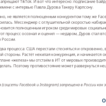
 запрещают TikTok. И вот что интересно: подписание Бай
ремени с интервью Павла Дурова Такеру Карлсону.
чно, не является полноценным конкурентом тому же Face
роилась. Мессенджер с оглушительной скоростью набира
ановится полноценным игроком среди мировых социальн
тот процесс осознал и оценил — недаром, Дуров стал вт
 России.
 два процесса: США перестали стесняться и откровенно,
ой стороны. Растёт нехилая конкуренция, и начинается о
в плане «железа» мы отстаём в ИТ от мировых производит
 делать. Поэтому противостояние может развернуться не
(соцсети Facebook и Instagram) запрещена в России как
О