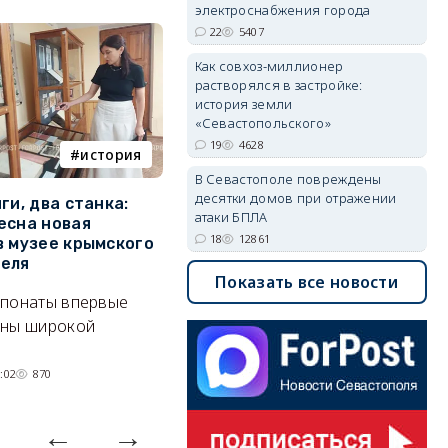
электроснабжения города
22
5407
Как совхоз-миллионер
растворялся в застройке:
история земли
«Севастопольского»
19
4628
история
история Севастополя
В Севастополе повреждены
десятки домов при отражении
ги, два станка:
От руин до визитной
С
атаки БПЛА
есна новая
карточки города: как
Ю
18
12861
в музее крымского
преображался Приморский
с
еля
бульвар
п
Показать все новости
спонаты впервые
Открывайте город вместе с
К
ены широкой
проектом ForPost «Улочки-
с
переулочки Севастополя».
:02
870
08/08/2026 11:00
2140