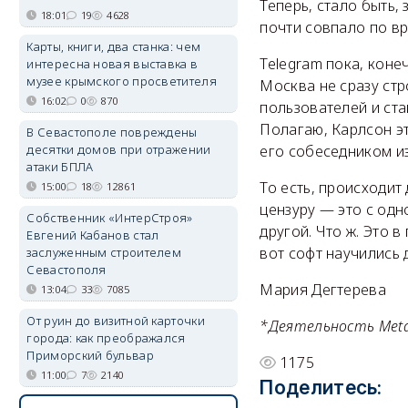
Теперь, стало быть,
18:01
19
4628
почти совпало по в
Карты, книги, два станка: чем
Telegram пока, коне
интересна новая выставка в
музее крымского просветителя
Москва не сразу ст
16:02
0
870
пользователей и ст
Полагаю, Карлсон э
В Севастополе повреждены
десятки домов при отражении
его собеседником из
атаки БПЛА
То есть, происходит
15:00
18
12861
цензуру — это с одн
Собственник «ИнтерСтроя»
другой. Что ж. Это 
Евгений Кабанов стал
вот софт научились
заслуженным строителем
Севастополя
Мария Дегтерева
13:04
33
7085
От руин до визитной карточки
*Деятельность Meta 
города: как преображался
Приморский бульвар
1175
11:00
7
2140
Поделитесь: