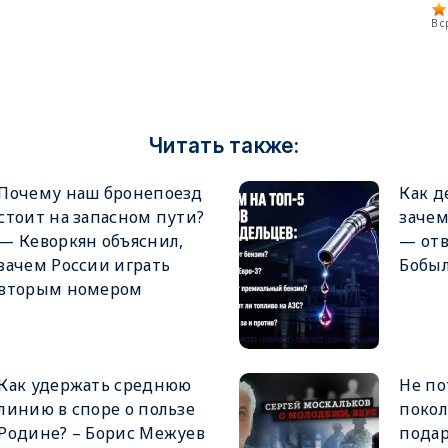
В 
Читать также:
Почему наш бронепоезд
Как д
стоит на запасном пути?
заче
— Кеворкян объяснил,
— от
зачем России играть
Бобы
вторым номером
Как удержать среднюю
Не по
линию в споре о пользе
покол
Родине? – Борис Межуев
подар