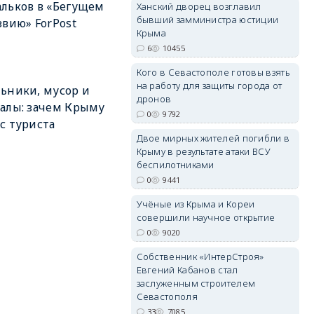
льков в «Бегущем
Ханский дворец возглавил
бывший замминистра юстиции
звию» ForPost
Крыма
6
10455
Кого в Севастополе готовы взять
erid: 2SDnjdvhGXG
на работу для защиты города от
ьники, мусор и
дронов
алы: зачем Крыму
0
9792
с туриста
Двое мирных жителей погибли в
Крыму в результате атаки ВСУ
беспилотниками
0
9441
Учёные из Крыма и Кореи
совершили научное открытие
0
9020
Собственник «ИнтерСтроя»
Евгений Кабанов стал
заслуженным строителем
Севастополя
33
7085