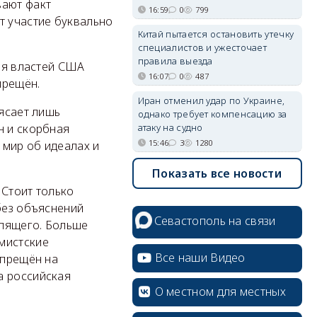
вают факт
16:59
0
799
т участие буквально
Китай пытается остановить утечку
специалистов и ужесточает
правила выезда
для властей США
16:07
0
487
прещён.
Иран отменил удар по Украине,
рясает лишь
однако требует компенсацию за
атаку на судно
н и скорбная
15:46
3
1280
 мир об идеалах и
Показать все новости
 Стоит только
без объяснений
Севастополь на связи
слящего. Больше
мистские
Все наши Видео
апрещён на
а российская
О местном для местных