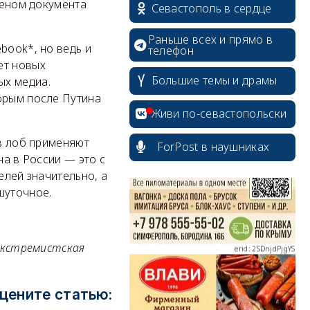
деном документа
Севастополь в сердце
Раньше всех и прямо в
book*, но ведь и
телефон
ет новых
Большие темы и драмы
ых медиа.
орым после Путина
erid: 2SDnjcrDNw6
Живи по-севастопольски
 в лоб применяют
ForPost в наушниках
на в России — это с
елей значительно, а
шуточное.
erid: 2SDnjdPjgYS
 экстремистская
цените статью:
erid: 2SDnjdvhGXG