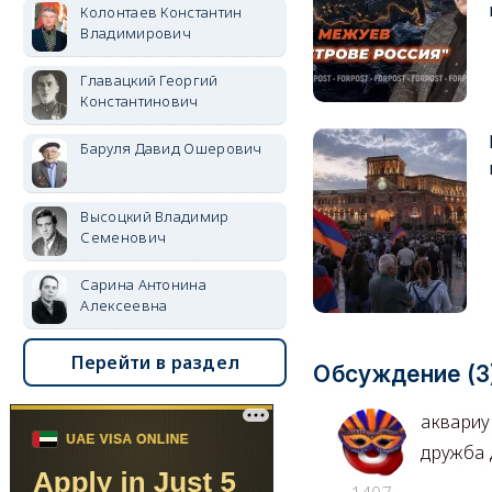
Колонтаев Константин
Владимирович
Главацкий Георгий
Константинович
Баруля Давид Ошерович
Высоцкий Владимир
Семенович
Сарина Антонина
Алексеевна
Перейти в раздел
Обсуждение (3
аквари
дружба 