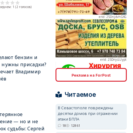
среднем:
1
(
2
голосов)
erid: 2SDnjcLUypt
елают бензин и
м нужны присадки?
вечает Владимир
Реклама на ForPost
лёв
erid: 2SDnjcrDNw6
Читаемое
В Севастополе повреждены
десятки домов при отражении
терянное
атаки БПЛА
ение — но и не
erid: 2SDnjdPjgYS
18
12861
ок судьбы: Сергей