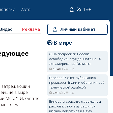
18+
нологии
Авто
Видео
Личный кабинет
Реклама
В мире
ледующее
США попросили Россию
освободить осуждённого на 10
лет американца Гилмана
16:40
2
611
Facebook* снёс публикацию
премьера Индии и объяснил всё
т, запрещающий
технической ошибкой
нейшие в мире
22:16
0
452
и Meta*. И, судя по
Виноваты соцсети: марокканец
шингтону.
рассказал, почему решился
вплавь добраться в Сеуту