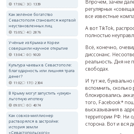
Впрочем, зачем дал
17:06
3
1339
регулярных «совещан
Как зелёное богатство
все известные компа
Севастополя становится жертвой
неустановленных лиц
А вот TikTok, распр
15:05
4
2876
полностью неуправл
Учёные из Крыма и Кореи
Всё, конечно, очеви
совершили научное открытие
диссонанс. Несоотве
13:04
0
9020
реальность. Дня не 
Культура чаевых в Севастополе:
свободах.
благодарность или лишняя трата
денег?
И тут же, буквально
11:02
17
2304
вспомнить, сколько 
В Крыму могут запустить «узкую»
блокировались акка
льготную ипотеку
того, Facebook* по
09:01
0
4074
высказывания в адре
Как совхоз-миллионер
территории РФ. Ни 
растворялся в застройке:
сторона. Вот и вся 
история земли
«Севастопольского»