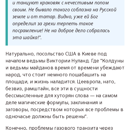
и танцуют краковяк с нечестивым попом
своим. Не бывало такого соблазна на Русской
земле и от татар. Видно, уже ей Бог
определил за грехи терпеть такое
посрамление! Не на доброе дело собралась
эта шайка!".
Натурально, посольство США в Киеве под
началом ведьмы Виктории Нуланд. Где "Колдуны
и ведьмы майданов время от времени убеждают
народ, что стоит немного пошабашить на
площади, и жизнь наладится. Цеевропа, нато,
безвиз, рамштайн, все эти в сущности
бессмысленные для хуторян слова — на самом
деле магические формулы, заклинания и
заговоры, посредством которых все проблемы в
одночасье должны быть решены".
Конечно, проблемы газового транзита через