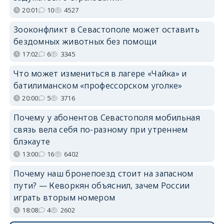
20:01
10
4527
Зооконфликт в Севастополе может оставить
бездомных животных без помощи
17:02
6
3345
Что может измениться в лагере «Чайка» и
батилиманском «профессорском уголке»
20:00
5
3716
Почему у абонентов Севастополя мобильная
связь вела себя по-разному при утреннем
блэкауте
13:00
16
6402
Почему наш бронепоезд стоит на запасном
пути? — Кеворкян объяснил, зачем России
играть вторым номером
18:08
4
2602