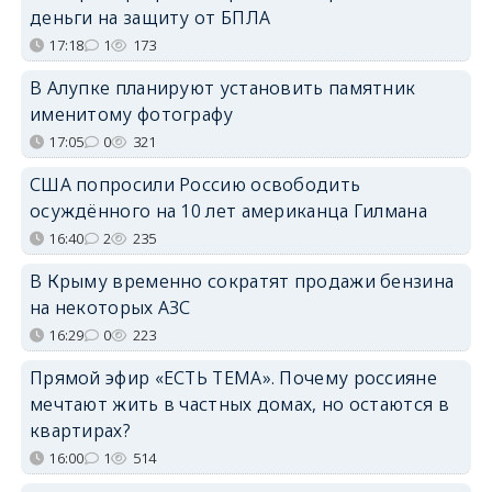
деньги на защиту от БПЛА
17:18
1
173
В Алупке планируют установить памятник
именитому фотографу
17:05
0
321
США попросили Россию освободить
осуждённого на 10 лет американца Гилмана
16:40
2
235
В Крыму временно сократят продажи бензина
на некоторых АЗС
16:29
0
223
Прямой эфир «ЕСТЬ ТЕМА». Почему россияне
мечтают жить в частных домах, но остаются в
квартирах?
16:00
1
514