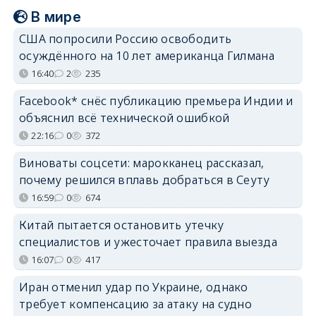
В мире
США попросили Россию освободить
осуждённого на 10 лет американца Гилмана
16:40
2
235
Facebook* снёс публикацию премьера Индии и
объяснил всё технической ошибкой
22:16
0
372
Виноваты соцсети: марокканец рассказал,
почему решился вплавь добраться в Сеуту
16:59
0
674
Китай пытается остановить утечку
специалистов и ужесточает правила выезда
16:07
0
417
Иран отменил удар по Украине, однако
требует компенсацию за атаку на судно