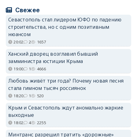
Свежее
Севастополь стал лидером ЮФО по падению
строительства, но с одним позитивным
нюансом
20:02
2
1657
Ханский дворец возглавил бывший
замминистра юстиции Крыма
19:00
1
4666
Любовь живёт три года? Почему новая песня
стала гимном тысяч россиянок
18:20
1
520
Крым и Севастополь ждут аномально жаркие
выходные
18:02
4
2255
Минтранс разрешил тратить «дорожные»