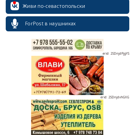
Живи по-севастопольски
ForPost в наушниках
erid: 2SDnjdPjgYS
erid: 2SDnjdvhGXG
erid: 2SDnjcLUypt