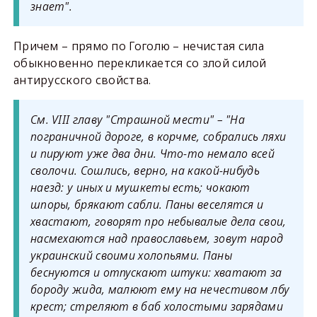
знает".
Причем – прямо по Гоголю – нечистая сила
обыкновенно перекликается со злой силой
антирусского свойства.
См. VIII главу "Страшной мести" – "На
пограничной дороге, в корчме, собрались ляхи
и пируют уже два дни. Что-то немало всей
сволочи. Сошлись, верно, на какой-нибудь
наезд: у иных и мушкеты есть; чокают
шпоры, брякают сабли. Паны веселятся и
хвастают, говорят про небывалые дела свои,
насмехаются над православьем, зовут народ
украинский своими холопьями. Паны
беснуются и отпускают штуки: хватают за
бороду жида, малюют ему на нечестивом лбу
крест; стреляют в баб холостыми зарядами