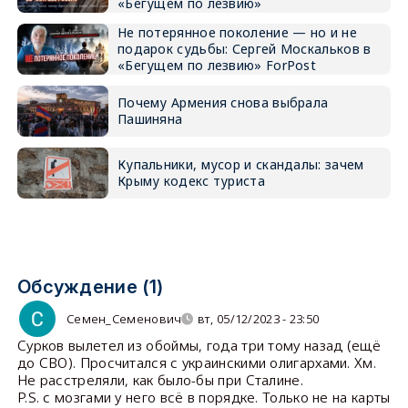
«Бегущем по лезвию»
Не потерянное поколение — но и не
подарок судьбы: Сергей Москальков в
«Бегущем по лезвию» ForPost
Почему Армения снова выбрала
Пашиняна
Купальники, мусор и скандалы: зачем
Крыму кодекс туриста
Обсуждение (1)
Семен_Семенович
вт, 05/12/2023 - 23:50
Сурков вылетел из обоймы, года три тому назад (ещё
до СВО). Просчитался с украинскими олигархами. Хм.
Не расстреляли, как было-бы при Сталине.
P.S. с мозгами у него всё в порядке. Только не на карты