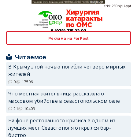
erid: 2SDnjcrDNw6
Реклама на ForPost
Читаемое
В Крыму этой ночью погибли четверо мирных
жителей
0
17506
erid: 2SDnjdPjgYS
Что местная жительница рассказала о
массовом убийстве в севастопольском селе
21
10409
На фоне ресторанного кризиса в одном из
erid: 2SDnjdvhGXG
лучших мест Севастополя открылся бар-
бистро