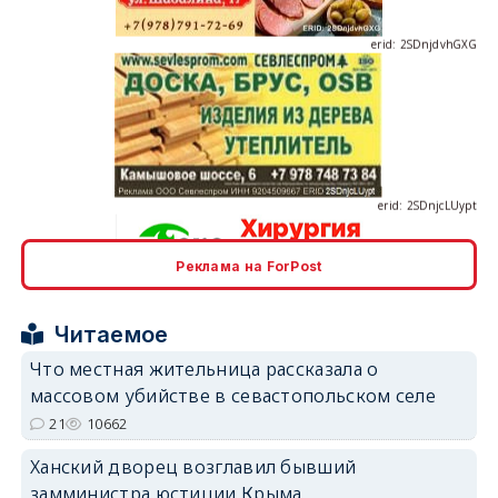
erid: 2SDnjcLUypt
Реклама на ForPost
erid: 2SDnjcrDNw6
Читаемое
Что местная жительница рассказала о
массовом убийстве в севастопольском селе
21
10662
erid: 2SDnjdPjgYS
Ханский дворец возглавил бывший
замминистра юстиции Крыма