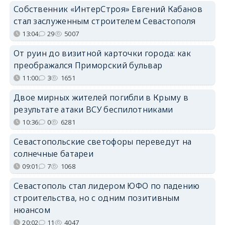
Собственник «ИнтерСтроя» Евгений Кабанов
стал заслуженным строителем Севастополя
13:04
29
5007
От руин до визитной карточки города: как
преображался Приморский бульвар
11:00
3
1651
Двое мирных жителей погибли в Крыму в
результате атаки ВСУ беспилотниками
10:36
0
6281
Севастопольские светофоры переведут на
солнечные батареи
09:01
7
1068
Севастополь стал лидером ЮФО по падению
строительства, но с одним позитивным
нюансом
20:02
11
4047