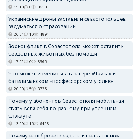
15:13
0
8618
Украинские дроны заставили севастопольцев
задуматься о страховании
20:01
10
4894
Зооконфликт в Севастополе может оставить
бездомных животных без помощи
17:02
6
3365
Что может измениться в лагере «Чайка» и
батилиманском «профессорском уголке»
20:00
5
3735
Почему у абонентов Севастополя мобильная
связь вела себя по-разному при утреннем
блэкауте
13:00
16
6423
Почему наш бронепоезд стоит на запасном