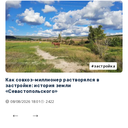
застройка
Как совхоз-миллионер растворялся в
К
застройке: история земли
н
«Севастопольского»
п
08/08/2026 18:01
2422