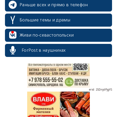
Раньше всех и прямо в телефон
Большие темы и драмы
erid: 2SDnjcrDNw6
Живи по-севастопольски
ForPost в наушниках
erid: 2SDnjdPjgYS
erid: 2SDnjdvhGXG