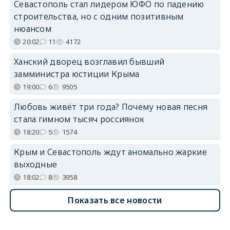
Севастополь стал лидером ЮФО по падению
строительства, но с одним позитивным
нюансом
20:02
11
4172
Ханский дворец возглавил бывший
замминистра юстиции Крыма
19:00
6
9505
Любовь живёт три года? Почему новая песня
стала гимном тысяч россиянок
18:20
5
1574
Крым и Севастополь ждут аномально жаркие
выходные
18:02
8
3958
Показать все новости