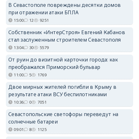
В Севастополе повреждены десятки домов
при отражении атаки БПЛА
15:00
12
9251
Собственник «ИнтерСтроя» Евгений Кабанов
стал заслуженным строителем Севастополя
13:04
30
5579
От руин до визитной карточки города: как
преображался Приморский бульвар
11:00
5
1769
Двое мирных жителей погибли в Крыму в
результате атаки ВСУ беспилотниками
10:36
0
7051
Севастопольские светофоры переведут на
солнечные батареи
09:01
8
1125