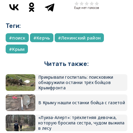
Еще нет голосов
Теги:
поиск
Керчь
Ленинский район
Крым
Читать также:
Прикрывали госпиталь: поисковики
обнаружили останки трёх бойцов
Крымфронта
В Крыму нашли останки бойца с газетой
«Луиза-Алерт»: трёхлетняя девочка,
которую бросила сестра, чудом выжила
в лесу