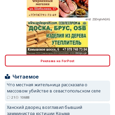
erid: 2SDnjdvhGXG
erid: 2SDnjcLUypt
Реклама на ForPost
Читаемое
erid: 2SDnjcrDNw6
Что местная жительница рассказала о
массовом убийстве в севастопольском селе
21
10688
Ханский дворец возглавил бывший
замминистра юстиции Крыма