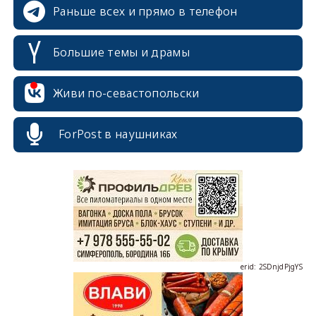
Раньше всех и прямо в телефон
Большие темы и драмы
Живи по-севастопольски
erid: 2SDnjcrDNw6
ForPost в наушниках
erid: 2SDnjdPjgYS