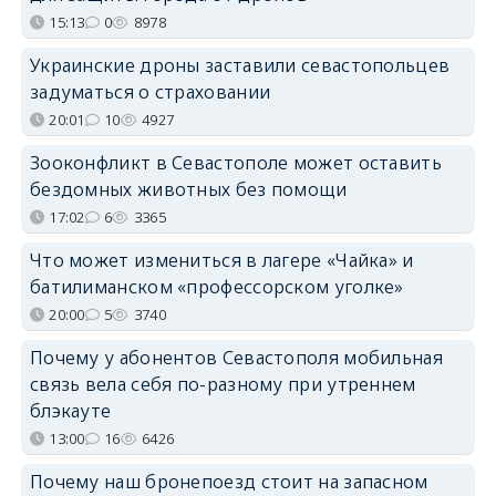
15:13
0
8978
Украинские дроны заставили севастопольцев
задуматься о страховании
20:01
10
4927
Зооконфликт в Севастополе может оставить
бездомных животных без помощи
17:02
6
3365
Что может измениться в лагере «Чайка» и
батилиманском «профессорском уголке»
20:00
5
3740
Почему у абонентов Севастополя мобильная
связь вела себя по-разному при утреннем
блэкауте
13:00
16
6426
Почему наш бронепоезд стоит на запасном