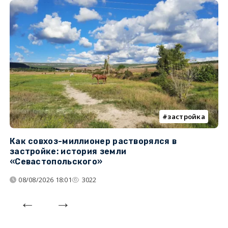
застройка
Как совхоз-миллионер растворялся в
К
застройке: история земли
н
«Севастопольского»
п
08/08/2026 18:01
3022