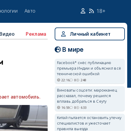
18+
нологии
Авто
Видео
Личный кабинет
Реклама
В мире
м
Facebook* снёс публикацию
премьера Индии и объяснил всё
технической ошибкой
22:16
0
248
Виноваты соцсети: марокканец
рассказал, почему решился
рает автомобиль.
вплавь добраться в Сеуту
16:59
0
633
Китай пытается остановить утечку
специалистов и ужесточает
правила выезда