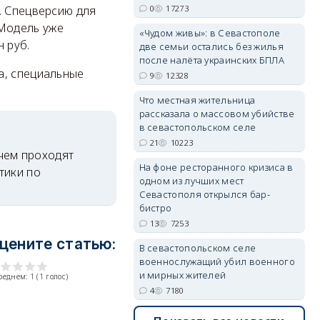
. Спецверсию для
0
17273
Модель уже
«Чудом живы»: в Севастополе
 руб.
две семьи остались без жилья
erid: 2SDnjdvhGXG
после налёта украинских БПЛА
а, специальные
9
12328
Что местная жительница
рассказала о массовом убийстве
в севастопольском селе
21
10223
чем проходят
На фоне ресторанного кризиса в
тики по
одном из лучших мест
Севастополя открылся бар-
бистро
13
7253
цените статью:
В севастопольском селе
военнослужащий убил военного
и мирных жителей
среднем:
1
(
1
голос)
4
7180