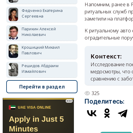
Напомним, ранее в 
Федченко Екатерина
ритуальных служб п
Сергеевна
заметили на платфор
Парикин Алексей
К ритуальному авто
Николаевич
оградительные пору
Крошицкий Михаил
Павлович
Исследование пок
Решидов Абдраим
медосмотры, что 
Измайлович
сравнению с забо
Перейти в раздел
325
Поделитесь: