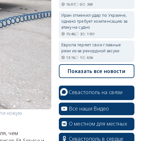
16:07
0
369
Иран отменил удар по Украине,
однако требует компенсацию за
атаку на судно
15:46
3
1101
Европа теряет свои главные
реки из-за рекордной засухи
13:16
1
656
Показать все новости
Севастополь на связи
Все наши Видео
ти новую.
О местном для местных
ля, чем
Севастополь в сердце
сов Fit Service и