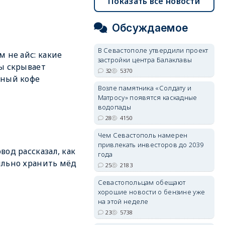
Показать все новости
Обсуждаемое
В Севастополе утвердили проект
м не айс: какие
застройки центра Балаклавы
ы скрывает
32
5370
дный кофе
Возле памятника «Солдату и
Матросу» появятся каскадные
водопады
28
4150
Чем Севастополь намерен
привлекать инвесторов до 2039
вод рассказал, как
года
льно хранить мёд
25
2183
Севастопольцам обещают
хорошие новости о бензине уже
на этой неделе
23
5738