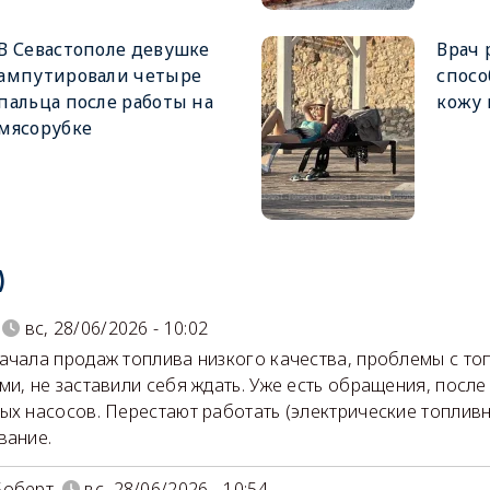
В Севастополе девушке
Врач 
ампутировали четыре
спосо
пальца после работы на
кожу 
мясорубке
)
вс, 28/06/2026 - 10:02
ачала продаж топлива низкого качества, проблемы с т
ми, не заставили себя ждать. Уже есть обращения, после 
ых насосов. Перестают работать (электрические топливн
вание.
Боберт
вс, 28/06/2026 - 10:54