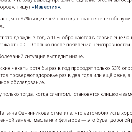
доров», пишут
«Известия»
.
ало, что 87% водителей проходят плановое техобслуж
д.
ет это дважды в год, а 10% обращаются в сервис ещё ча
езжают на СТО только после появления неисправностей.
болеваний ситуация выглядит иначе.
ские чекапы хотя бы раз в год проходят только 53% оп
ов проверяют здоровье раз в два года или ещё реже, а
ное обследование.
у только тогда, когда симптомы становятся слишком зам
ce Татьяна Овчинникова отметила, что автомобилисты хо
енной замены масла или фильтров — это будет дорогой 
ет та же логика, но пока такой прямой связи люди не чу