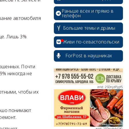
Раньше всех и прямо в
телефон
ивание автомобиля
Большие темы и драмы
erid: 2SDnjcrDNw6
ще. Лишь 3%
Живи по-севастопольски
ForPost в наушниках
рошенных. Почти
 9% никогда не
erid: 2SDnjdPjgYS
етными, чтобы их
рошо понимают
erid: 2SDnjdvhGXG
ремонт.
вствуют.