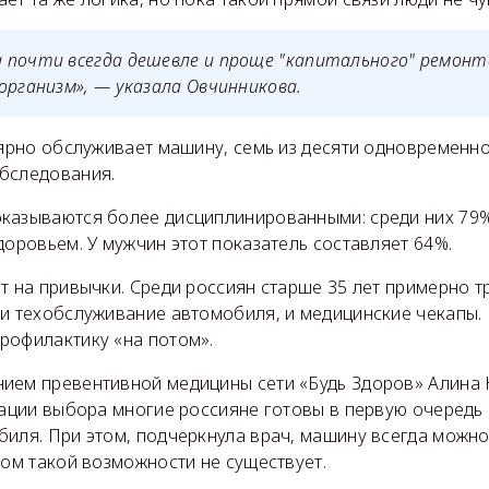
 почти всегда дешевле и проще "капитального" ремонта
организм», — указала Овчинникова.
лярно обслуживает машину, семь из десяти одновременн
бследования.
казываются более дисциплинированными: среди них 79% 
доровьем. У мужчин этот показатель составляет 64%.
т на привычки. Среди россиян старше 35 лет примерно т
 и техобслуживание автомобиля, и медицинские чекапы
рофилактику «на потом».
ием превентивной медицины сети «Будь Здоров» Алина
уации выбора многие россияне готовы в первую очередь
иля. При этом, подчеркнула врач, машину всегда можно
мом такой возможности не существует.