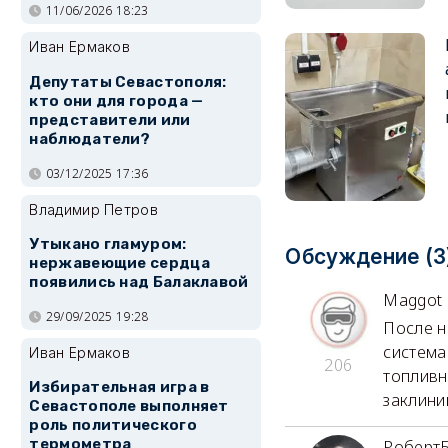
11/06/2026 18:23
Иван Ермаков
Депутаты Севастополя:
кто они для города —
представители или
наблюдатели?
03/12/2025 17:36
Владимир Петров
Утыкано гламуром:
Обсуждение (3
нержавеющие сердца
появились над Балаклавой
Maggot
29/09/2025 19:28
После н
система
Иван Ермаков
206
топливн
Избирательная игра в
заклини
Севастополе выполняет
роль политического
термометра
Роберт