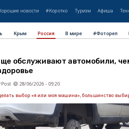
Хорошие новости
#Коротко
Туризм
Афиша
Тех
ь
Крым
В мире
#Фотореп
Россия
аще обслуживают автомобили, че
здоровье
rPost
28/06/2026 - 09:20
делать выбор «я или моя машина», большинство выби