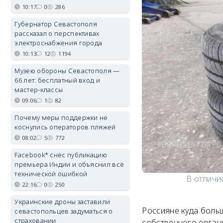
10:17
0
286
Губернатор Севастополя
рассказал о перспективах
электроснабжения города
10:13
12
1194
Музею обороны Севастополя —
66 лет: бесплатный вход и
мастер-классы
09:06
1
82
Почему меры поддержки не
коснулись операторов пляжей
08:02
5
772
Facebook* снёс публикацию
премьера Индии и объяснил всё
технической ошибкой
В отличи
22:16
0
250
Украинские дроны заставили
Россияне куда боль
севастопольцев задуматься о
страховании
собственного органи