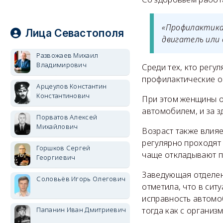
«Профилактика
Лица Севастополя
двигатель или 
Развожаев Михаил
Владимирович
Среди тех, кто регу
профилактические о
Арцеулов Константин
Константинович
При этом женщины о
автомобилем, и за з
Порватов Алексей
Михайлович
Возраст также влияе
регулярно проходят
Горшков Сергей
чаще откладывают п
Георгиевич
Заведующая отделен
Соловьёв Игорь Олегович
отметила, что в сит
исправность автомоб
тогда как с организ
Папанин Иван Дмитриевич