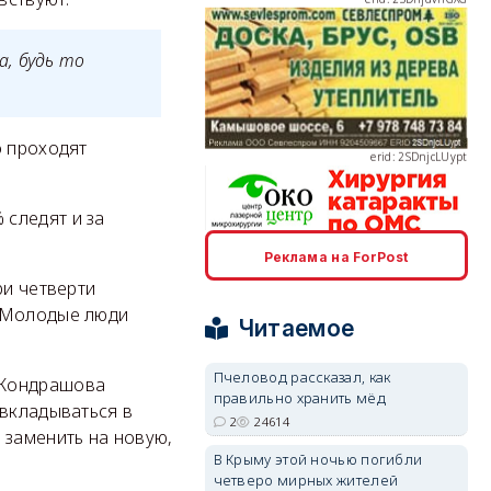
, будь то
erid: 2SDnjcLUypt
о проходят
следят и за
Реклама на ForPost
erid: 2SDnjcrDNw6
ри четверти
. Молодые люди
Читаемое
Пчеловод рассказал, как
 Кондрашова
правильно хранить мёд
 вкладываться в
2
24614
erid: 2SDnjdPjgYS
 заменить на новую,
В Крыму этой ночью погибли
четверо мирных жителей