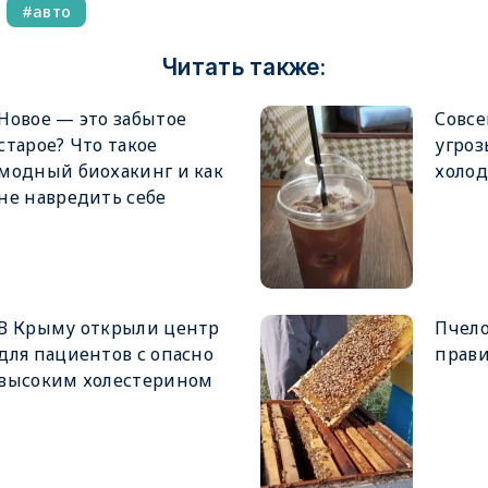
авто
Читать также:
Новое — это забытое
Совсе
старое? Что такое
угроз
модный биохакинг и как
холо
не навредить себе
В Крыму открыли центр
Пчело
для пациентов с опасно
прави
высоким холестерином