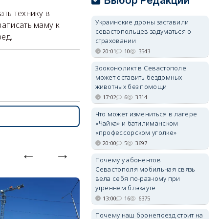
Выбор Редакции
ать технику в
Украинские дроны заставили
записать маму к
севастопольцев задуматься о
рёд.
страховании
20:01
10
3543
Зооконфликт в Севастополе
может оставить бездомных
животных без помощи
17:02
6
3314
Что может измениться в лагере
«Чайка» и батилиманском
«профессорском уголке»
20:00
5
3697
Почему у абонентов
Севастополя мобильная связь
вела себя по-разному при
утреннем блэкауте
13:00
16
6375
Почему наш бронепоезд стоит на