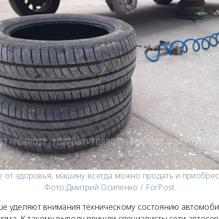
е от здоровья, машину всегда можно продать и приобрес
Фото:
Дмитрий Осипенко / ForPost
ше уделяют внимания техническому состоянию автомоби
зма. К такому выводу пришли специалисты сети автосерви