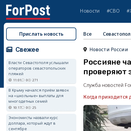
Новости
#СВО
#
Прислать новость
Все
Севастопол
Свежее
Новости России
Россияне ч
Власти Севастополя услышали
операторов севастопольских
проверяют 
пляжей
11:01
0
271
Служба новостей Fo
В Крыму начался приём заявок
на «школьные» выплаты для
Когда приходится 
многодетных семей
10:17
0
25
Экономисты назвали курс
доллара, который ждут в
сентябре