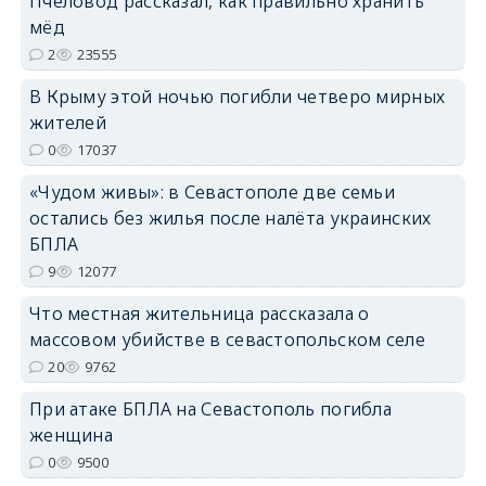
Пчеловод рассказал, как правильно хранить
мёд
erid: 2SDnjdPjgYS
2
23555
В Крыму этой ночью погибли четверо мирных
жителей
0
17037
«Чудом живы»: в Севастополе две семьи
erid: 2SDnjdvhGXG
остались без жилья после налёта украинских
БПЛА
9
12077
Что местная жительница рассказала о
массовом убийстве в севастопольском селе
20
9762
При атаке БПЛА на Севастополь погибла
женщина
0
9500