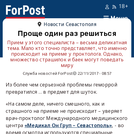
18+
Меню
Новости Севастополя
Проще один раз решиться
Прием у этого специалиста – весьма деликатная
тема. Мало кто точно представляет, что именно
происходит на приеме у проктолога. Однако,
множество страшилок и баек могут поведать
миру
Служба новостей ForPost
22/11/2017 - 08:57
Из более чем серьезной проблемы геморрой
превратился … в предмет для шуток.
«На самом деле, ничего смешного, как и
страшного на приеме не происходит – уверяет
врач-проктолог Международного медицинского
центра
«Медикал Он Груп – Севастополь»
, - во
время осмотра используются специальные