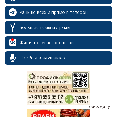
Раньше всех и прямо в телефон
Большие темы и драмы
Живи по-севастопольски
erid: 2SDnjcrDNw6
ForPost в наушниках
erid: 2SDnjdPjgYS