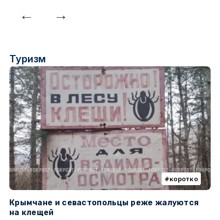
Туризм
коротко
Крымчане и севастопольцы реже жалуются
В
на клещей
ц