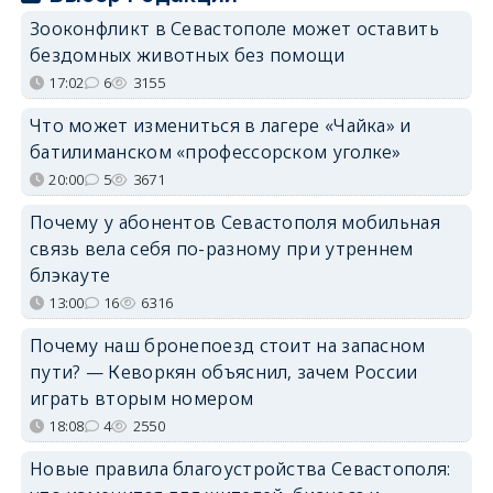
Зооконфликт в Севастополе может оставить
бездомных животных без помощи
17:02
6
3155
Что может измениться в лагере «Чайка» и
батилиманском «профессорском уголке»
20:00
5
3671
Почему у абонентов Севастополя мобильная
связь вела себя по-разному при утреннем
блэкауте
13:00
16
6316
Почему наш бронепоезд стоит на запасном
пути? — Кеворкян объяснил, зачем России
играть вторым номером
18:08
4
2550
Новые правила благоустройства Севастополя: