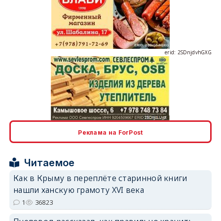
erid: 2SDnjdvhGXG
erid: 2SDnjcLUypt
Реклама на ForPost
Читаемое
erid: 2SDnjcrDNw6
Как в Крыму в переплёте старинной книги
нашли ханскую грамоту XVI века
1
36823