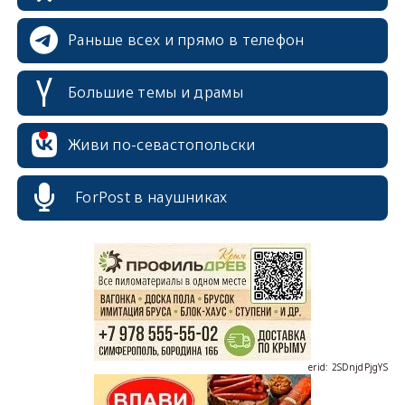
Раньше всех и прямо в телефон
Большие темы и драмы
Живи по-севастопольски
ForPost в наушниках
erid: 2SDnjcrDNw6
erid: 2SDnjdPjgYS