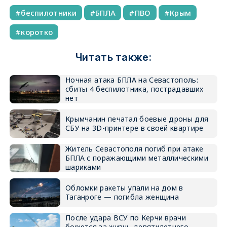
беспилотники
БПЛА
ПВО
Крым
коротко
Читать также:
Ночная атака БПЛА на Севастополь:
сбиты 4 беспилотника, пострадавших
нет
Крымчанин печатал боевые дроны для
СБУ на 3D-принтере в своей квартире
Житель Севастополя погиб при атаке
БПЛА с поражающими металлическими
шариками
Обломки ракеты упали на дом в
Таганроге — погибла женщина
После удара ВСУ по Керчи врачи
борются за жизнь девятилетнего