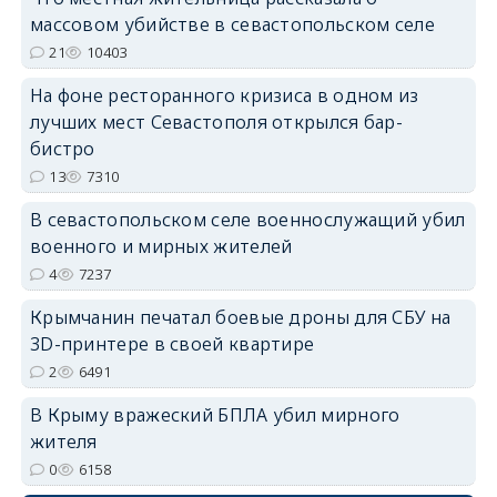
массовом убийстве в севастопольском селе
erid: 2SDnjdPjgYS
21
10403
На фоне ресторанного кризиса в одном из
лучших мест Севастополя открылся бар-
бистро
13
7310
erid: 2SDnjdvhGXG
В севастопольском селе военнослужащий убил
военного и мирных жителей
4
7237
Крымчанин печатал боевые дроны для СБУ на
3D-принтере в своей квартире
2
6491
В Крыму вражеский БПЛА убил мирного
жителя
0
6158