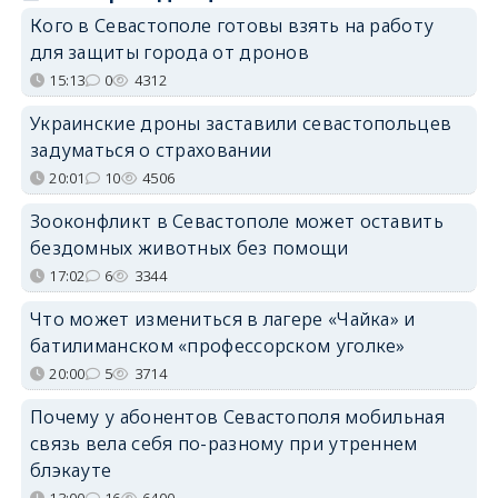
Кого в Севастополе готовы взять на работу
для защиты города от дронов
15:13
0
4312
Украинские дроны заставили севастопольцев
задуматься о страховании
20:01
10
4506
Зооконфликт в Севастополе может оставить
бездомных животных без помощи
17:02
6
3344
Что может измениться в лагере «Чайка» и
батилиманском «профессорском уголке»
20:00
5
3714
Почему у абонентов Севастополя мобильная
связь вела себя по-разному при утреннем
блэкауте
13:00
16
6400