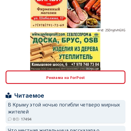
erid: 2SDnjdvhGXG
erid: 2SDnjcLUypt
Реклама на ForPost
Читаемое
erid: 2SDnjcrDNw6
В Крыму этой ночью погибли четверо мирных
жителей
0
17494
Что местная жительница рассказала о