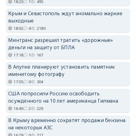
18:20
1
495
Крым и Севастополь ждут аномально жаркие
выходные
18:02
4
2180
Минтранс разрешил тратить «дорожные»
деньги на защиту от БПЛА
17:18
1
167
В Алупке планируют установить памятник
именитому фотографу
17:05
0
304
США попросили Россию освободить
осуждённого на 10 лет американца Гилмана
16:40
2
229
В Крыму временно сократят продажи бензина
на некоторых АЗС
16:29
0
217