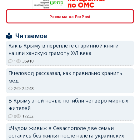
erid: 2SDnjcrDNw6
Реклама на ForPost
Читаемое
Как в Крыму в переплёте старинной книги
нашли ханскую грамоту XVI века
1
36910
erid: 2SDnjdPjgYS
Пчеловод рассказал, как правильно хранить
мёд
2
24248
В Крыму этой ночью погибли четверо мирных
erid: 2SDnjdvhGXG
жителей
0
17232
«Чудом живы»: в Севастополе две семьи
остались без жилья после налёта украинских