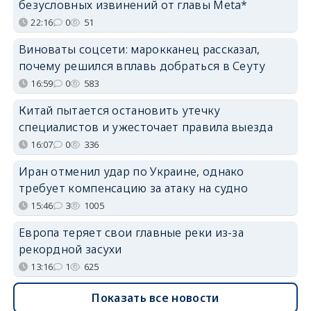
безусловных извинений от главы Meta*
22:16
0
51
Виноваты соцсети: марокканец рассказал,
почему решился вплавь добраться в Сеуту
16:59
0
583
Китай пытается остановить утечку
специалистов и ужесточает правила выезда
16:07
0
336
Иран отменил удар по Украине, однако
требует компенсацию за атаку на судно
15:46
3
1005
Европа теряет свои главные реки из-за
рекордной засухи
13:16
1
625
Показать все новости