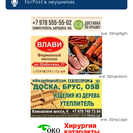
ForPost в наушниках
erid: 2SDnjdPjgYS
erid: 2SDnjdvhGXG
erid: 2SDnjcLUypt