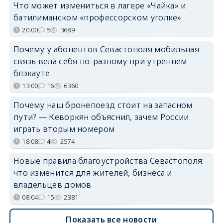
Что может измениться в лагере «Чайка» и
батилиманском «профессорском уголке»
20:00
5
3689
Почему у абонентов Севастополя мобильная
связь вела себя по-разному при утреннем
блэкауте
13:00
16
6360
Почему наш бронепоезд стоит на запасном
пути? — Кеворкян объяснил, зачем России
играть вторым номером
18:08
4
2574
Новые правила благоустройства Севастополя:
что изменится для жителей, бизнеса и
владельцев домов
08:04
15
2381
Показать все новости