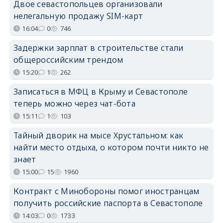
Двое севастопольцев организовали
нелегальную продажу SIM-карт
16:04
0
746
Задержки зарплат в строительстве стали
общероссийским трендом
15:20
1
262
Записаться в МФЦ в Крыму и Севастополе
теперь можно через чат-бота
15:11
1
103
Тайный дворик на мысе Хрустальном: как
найти место отдыха, о котором почти никто не
знает
15:00
15
1960
Контракт с Минобороны помог иностранцам
получить российские паспорта в Севастополе
14:03
0
1733