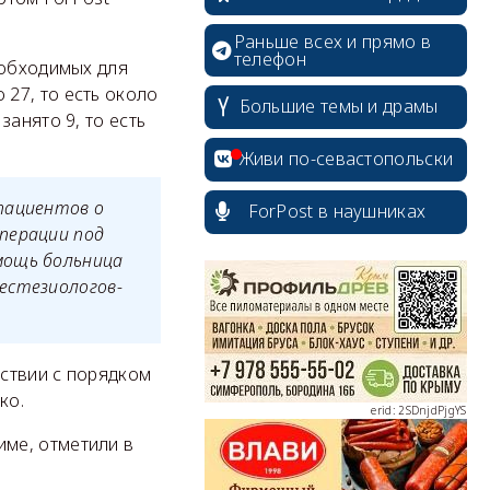
Раньше всех и прямо в
телефон
еобходимых для
27, то есть около
Большие темы и драмы
анято 9, то есть
Живи по-севастопольски
пациентов о
ForPost в наушниках
перации под
erid: 2SDnjcrDNw6
мощь больница
естезиологов-
тствии с порядком
ко.
erid: 2SDnjdPjgYS
ме, отметили в