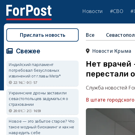
Новости
#СВО
#
Прислать новость
Все
Севастопол
Свежее
Новости Крыма
Нет врачей 
Индийский парламент
потребовал безусловных
перестали 
извинений от главы Meta*
22:16
0
57
Служба новостей Fo
Украинские дроны заставили
севастопольцев задуматься о
В штате городског
страховании
20:01
2
1659
Новое — это забытое старое? Что
такое модный биохакинг и как не
навредить себе