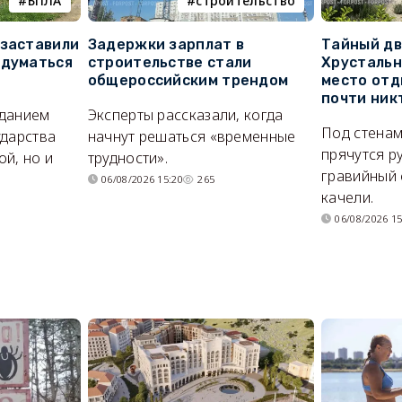
БПЛА
строительство
 заставили
Задержки зарплат в
Тайный дв
адуматься
строительстве стали
Хрустальн
общероссийским трендом
место отд
почти ник
иданием
Эксперты рассказали, когда
Под стенам
ударства
начнут решаться «временные
прячутся р
й, но и
трудности».
гравийный 
06/08/2026 15:20
265
качели.
06/08/2026 15