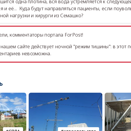
ушится одна плотина, вся вода устремляется к следующе
я и её... Куда будут направляться пациенты, если поуво
ной нагрузки и хирурги из Семашко?
ли, комментаторы портала ForPost!
на нашем сайте действует ночной "режим тишины": в этот 
ентариев невозможна.
ь