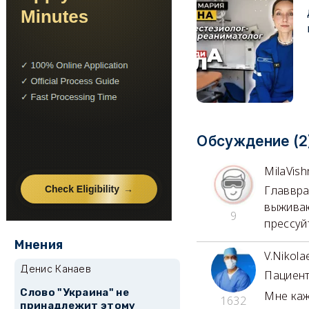
Обсуждение (2
MilaVish
Главвра
выживаю
9
прессуй
Мнения
V.Nikola
Денис Канаев
Пациент
Слово "Украина" не
Мне каж
1632
принадлежит этому