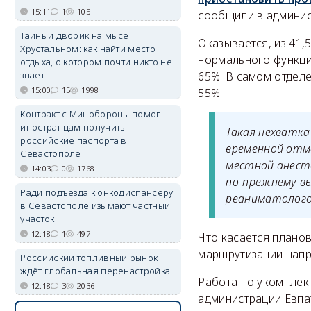
15:11
1
105
сообщили в админис
Тайный дворик на мысе
Оказывается, из 41
Хрустальном: как найти место
нормального функци
отдыха, о котором почти никто не
знает
65%. В самом отделе
15:00
15
1998
55%.
Контракт с Минобороны помог
иностранцам получить
Такая нехватк
российские паспорта в
временной отм
Севастополе
местной анест
14:03
0
1768
по-прежнему вы
Ради подъезда к онкодиспансеру
реаниматолого
в Севастополе изымают частный
участок
12:18
1
497
Что касается планов
маршрутизации напр
Российский топливный рынок
ждёт глобальная перенастройка
Работа по укомплек
12:18
3
2036
администрации Евпа