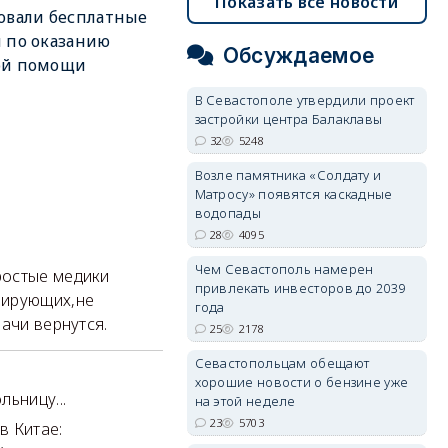
Показать все новости
овали бесплатные
 по оказанию
Обсуждаемое
ой помощи
В Севастополе утвердили проект
застройки центра Балаклавы
32
5248
Возле памятника «Солдату и
Матросу» появятся каскадные
водопады
28
4095
Чем Севастополь намерен
ростые медики
привлекать инвесторов до 2039
лирующих,не
года
ачи вернутся.
25
2178
Севастопольцам обещают
хорошие новости о бензине уже
ьницу...
на этой неделе
23
5703
в Китае: