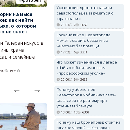
фотореп
работа
Украинские дроны заставили
севастопольцев задуматься о
орик на мысе
Где в Севастополе можно
М
страховании
ом: как найти
заработать 100 тысяч в
и
20:01
2
1659
ыха, о котором
месяц
ф
то не знает
Б
Зооконфликт в Севастополе
А где — несоизмеримо меньше.
может оставить бездомных
и Галереи искусств
«
06/08/2026 10:02
3637
животных без помощи
уины храма,
«
17:02
6
3301
сад и семейные
пр
Что может измениться в лагере
«Чайка» и батилиманском
:00
1998
«профессорском уголке»
20:00
5
3692
Почему у абонентов
Севастополя мобильная связь
вела себя по-разному при
утреннем блэкауте
13:00
16
6360
Почему наш бронепоезд стоит на
запасном пути? — Кеворкян