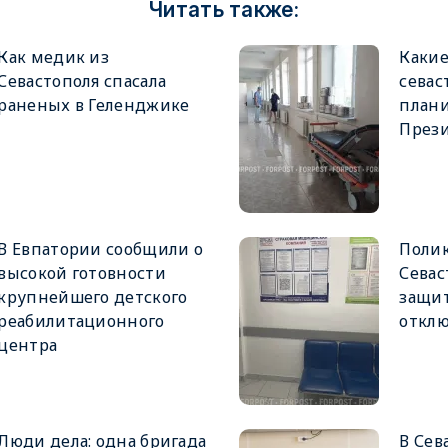
Читать также:
Как медик из
Каки
Севастополя спасала
севас
раненых в Геленджике
плани
През
В Евпатории сообщили о
Поли
высокой готовности
Севас
крупнейшего детского
защит
реабилитационного
отклю
центра
Люди дела: одна бригада
В Сев