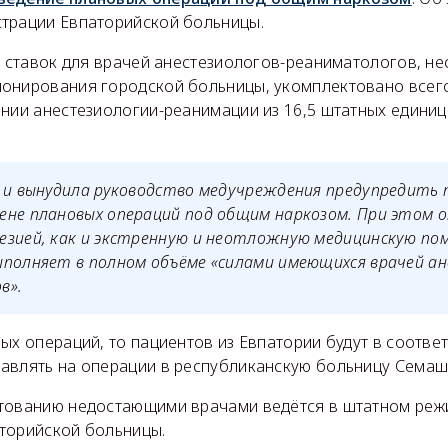
трации Евпаторийской больницы.
,5 ставок для врачей анестезиологов-реаниматологов, н
онирования городской больницы, укомплектовано всего 
нии анестезиологии-реанимации из 16,5 штатных единиц з
а и вынудила руководство медучреждения предупредить 
ене плановых операций под общим наркозом. При этом о
езией, как и экстренную и неотложную медицинскую по
полняет в полном объёме «силами имеющихся врачей ан
в».
ых операций, то пациентов из Евпатории будут в соотве
авлять на операции в республиканскую больницу Семаш
тованию недостающими врачами ведётся в штатном режи
торийской больницы.