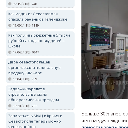
19:15
0
248
Как медик из Севастополя
спасала раненых в Геленджике
19:00
1
1119
Как получить бюджетные 5 тысяч
рублей на подготовку детей к
школе
17:06
2
1047
Двое севастопольцев
организовали нелегальную
продажу SIM-карт
16:04
0
759
Задержки зарплат в
строительстве стали
общероссийским трендом
15:20
1
265
Больше 30% анестез
Записаться в МФЦ в Крыму и
чего медучреждение
Севастополе теперь можно
через чат-бота
приостановить про