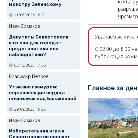
когда р
монстру Зеленскому
разруша
11/06/2026 18:23
чрезмер
Иван Ермаков
Уважаемые читате
Депутаты Севастополя:
кто они для города —
C 22.00 до 8.00 
представители или
наблюдатели?
публикация комм
03/12/2025 17:36
Владимир Петров
Утыкано гламуром:
Главное за ден
нержавеющие сердца
появились над Балаклавой
29/09/2025 19:28
Иван Ермаков
Избирательная игра в
Севастополе выполняет