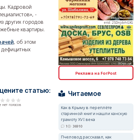
цы. Кадровой
ециалистов», -
из других городов
erid: 2SDnjdvhGXG
ужебные квартиры.
врачей
, об этом
ь дефицитных
erid: 2SDnjcLUypt
Реклама на ForPost
цените статью:
Читаемое
 нет голосов
Как в Крыму в переплёте
старинной книги нашли ханскую
erid: 2SDnjcrDNw6
грамоту XVI века
1
36910
Пчеловод рассказал, как