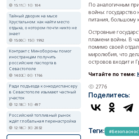
По аналогичным при
15:11
1
104
войны: государство 
Тайный дворик на мысе
питания, большому 
Хрустальном: как найти место
отдыха, о котором почти никто не
Островные государс
знает
пламени войны. В ч
15:00
15
1992
помимо своей отдал
Контракт с Минобороны помог
миролюбия, что дел
иностранцам получить
островов входит и Г
российские паспорта в
Севастополе
Читайте по теме:
14:03
0
1766
Ради подъезда к онкодиспансеру
2776
в Севастополе изымают частный
Поделитесь:
участок
12:18
1
497
Российский топливный рынок
ждёт глобальная перенастройка
12:18
3
2032
Теги:
Безопаснос