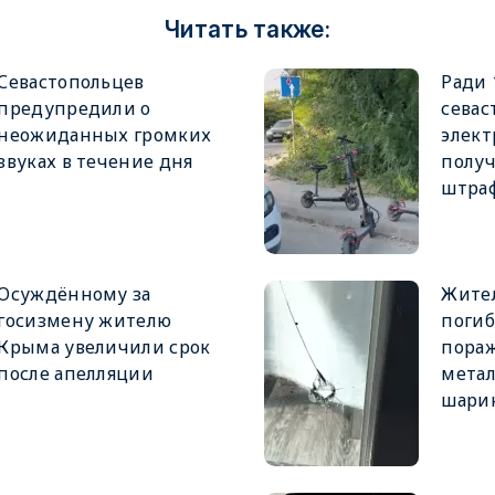
Читать также:
Севастопольцев
Ради 
предупредили о
севас
неожиданных громких
элект
звуках в течение дня
получ
штра
Осуждённому за
Жител
госизмену жителю
погиб
Крыма увеличили срок
пора
после апелляции
мета
шари