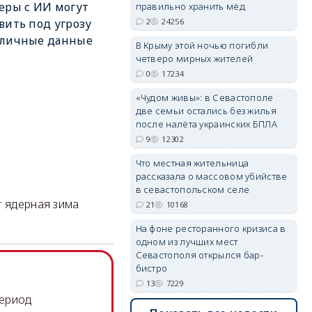
еры с ИИ могут
правильно хранить мёд
2
24256
вить под угрозу
 личные данные
erid: 2SDnjdPjgYS
В Крыму этой ночью погибли
четверо мирных жителей
0
17234
«Чудом живы»: в Севастополе
две семьи остались без жилья
после налёта украинских БПЛА
9
12302
erid: 2SDnjdvhGXG
Что местная жительница
рассказала о массовом убийстве
в севастопольском селе
т ядерная зима
21
10168
На фоне ресторанного кризиса в
одном из лучших мест
Севастополя открылся бар-
бистро
13
7229
период