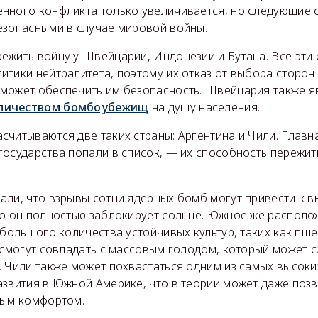
нного конфликта только увеличивается, но следующие 
езопасными в случае мировой войны.
ежить войну у Швейцарии, Индонезии и Бутана. Все эти 
итики нейтралитета, поэтому их отказ от выбора сторо
может обеспечить им безопасность. Швейцария также яв
личеством бомбоубежищ
на душу населения.
читываются две таких страны: Аргентина и Чили. Главн
осударства попали в список, — их способность пережит
али, что взрывы сотни ядерных бомб могут привести к в
то он полностью заблокирует солнце. Южное же располо
 большого количества устойчивых культур, таких как пше
 смогут совладать с массовым голодом, который может с
. Чили также может похвастаться одним из самых высоки
азвития в Южной Америке, что в теории может даже поз
ным комфортом.