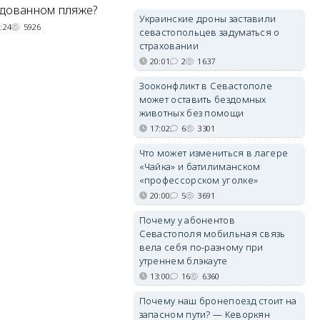
Н
удованном пляже?
вернули туристов обратно на
Украинские дроны заставили
де
сушу.
:24
5926
севастопольцев задуматься о
29/07/2026 17:03
6380
страховании
20:01
2
1637
Зооконфликт в Севастополе
может оставить бездомных
животных без помощи
17:02
6
3301
Что может измениться в лагере
«Чайка» и батилиманском
«профессорском уголке»
20:00
5
3691
Почему у абонентов
Севастополя мобильная связь
вела себя по-разному при
утреннем блэкауте
13:00
16
6360
Почему наш бронепоезд стоит на
запасном пути? — Кеворкян