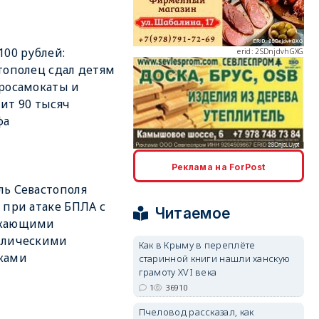
100 рублей:
erid: 2SDnjdvhGXG
тополец сдал детям
росамокаты и
ит 90 тысяч
фа
erid: 2SDnjcLUypt
Реклама на ForPost
ь Севастополя
 при атаке БПЛА с
Читаемое
жающими
ллическими
Как в Крыму в переплёте
ками
старинной книги нашли ханскую
erid: 2SDnjcrDNw6
грамоту XVI века
1
36910
Пчеловод рассказал, как