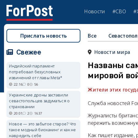
Новости
#СВО
#
Прислать новость
Все
Севастопол
Свежее
Новости мира
Названы са
Индийский парламент
потребовал безусловных
мировой во
извинений от главы Meta*
22:16
0
56
Жители этих госуд
Украинские дроны заставили
севастопольцев задуматься о
Служба новостей Fo
страховании
20:01
2
1637
Журналисты британс
пережить возможную
Новое — это забытое старое? Что
такое модный биохакинг и как не
Как пишет издание, 
навредить себе