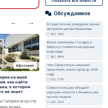
Показать все новости
Обсуждаемое
В Севастополе утвердили проект
застройки центра Балаклавы
32
5245
Возле памятника «Солдату и
Матросу» появятся каскадные
водопады
28
4094
Чем Севастополь намерен
фотореп
работа
привлекать инвесторов до 2039
года
орик на мысе
Где в Севастополе можно
М
25
2178
ом: как найти
заработать 100 тысяч в
и
ыха, о котором
месяц
ф
Севастопольцам обещают
то не знает
Б
хорошие новости о бензине уже
А где — несоизмеримо меньше.
на этой неделе
и Галереи искусств
«
23
5703
06/08/2026 10:02
3634
уины храма,
«