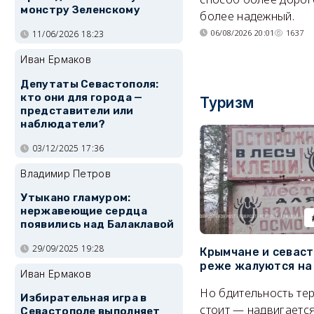
монстру Зеленскому
более надежный.
06/08/2026 20:01
1637
11/06/2026 18:23
Иван Ермаков
Депутаты Севастополя:
кто они для города —
Туризм
представители или
наблюдатели?
03/12/2025 17:36
Владимир Петров
Утыкано гламуром:
нержавеющие сердца
появились над Балаклавой
29/09/2025 19:28
Крымчане и севас
реже жалуются на
Иван Ермаков
Но бдительность тер
Избирательная игра в
стоит — надвигается
Севастополе выполняет