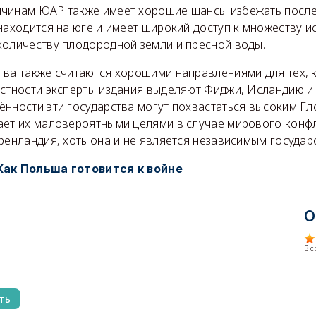
чинам ЮАР также имеет хорошие шансы избежать посл
находится на юге и имеет широкий доступ к множеству 
количеству плодородной земли и пресной воды.
тва также считаются хорошими направлениями для тех, к
астности эксперты издания выделяют Фиджи, Исландию 
ённости эти государства могут похвастаться высоким Г
ает их маловероятными целями в случае мирового конфли
ренландия, хоть она и не является независимым государ
Как Польша готовится к войне
О
В 
ть