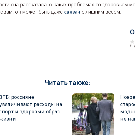
асти сна рассказала, о каких проблемах со здоровьем м
ловам, он может быть даже
связан
с лишним весом.
О
Еще
Читать также:
ВТБ: россияне
Новое
увеличивают расходы на
старо
спорт и здоровый образ
модны
жизни
не на