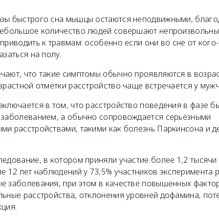
зы быстрого сна мышцы остаются неподвижными, благо
небольшое количество людей совершают непроизвольны
приводить к травмам: особенно если они во сне от кого-
азаться на полу.
ают, что такие симптомы обычно проявляются в возраст
зрастной отметки расстройство чаще встречается у мужч
ключается в том, что расстройство поведения в фазе б
 заболеванием, а обычно сопровождается серьёзными
ми расстройствами, такими как болезнь Паркинсона и д
едование, в котором приняли участие более 1,2 тысячи
е 12 лет наблюдений у 73,5% участников эксперимента 
е заболевания, при этом в качестве повышенных факто
льные расстройства, отклонения уровней дофамина, пот
кция.