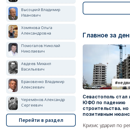
Высоцкий Владимир
Иванович
Хомякова Ольга
Александровна
Главное за ден
Помогалов Николай
Николаевич
Авдеев Михаил
Васильевич
Браковенко Владимир
недв
Алексеевич
Севастополь стал
Черемёнов Александр
ЮФО по падению
Сергеевич
строительства, но
позитивным нюан
Перейти в раздел
Кризис ударил по р