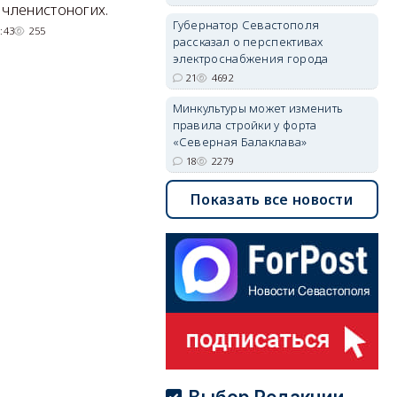
квартал с отелями и
н
 членистоногих.
Губернатор Севастополя
парковками.
:43
255
рассказал о перспективах
05/08/2026 08:01
5514
электроснабжения города
21
4692
Минкультуры может изменить
правила стройки у форта
«Северная Балаклава»
18
2279
Показать все новости