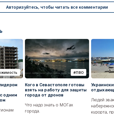
Авторизуйтесь, чтобы читать все комментарии
ь
ижимость
ПВО
 лидером
Кого в Севастополе готовы
Украински
взять на работу для защиты
отдыхающи
 с одним
города от дронов
Людей эвак
сом
Что надо знать о МОГах
набережно
егионам
города.
курорта, п