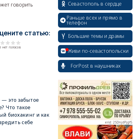
Севастополь в сердце
ожет говорить
Раньше всех и прямо в
телефон
цените статью:
Большие темы и драмы
 нет голосов
Живи по-севастопольски
ForPost в наушниках
erid: 2SDnjcrDNw6
 — это забытое
е? Что такое
й биохакинг и как
вредить себе
erid: 2SDnjdPjgYS