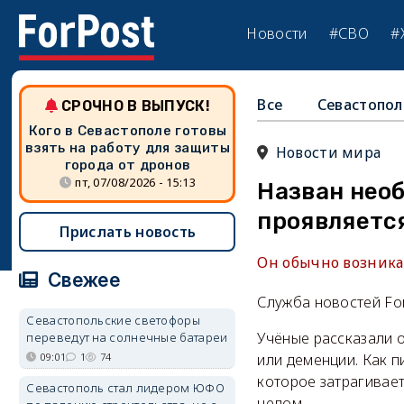
Новости
#СВО
#
Все
Севастопол
СРОЧНО В ВЫПУСК!
Кого в Севастополе готовы
взять на работу для защиты
Новости мира
города от дронов
пт, 07/08/2026 - 15:13
Назван нео
проявляется
Прислать новость
Он обычно возникае
Свежее
Служба новостей Fo
Севастопольские светофоры
Учёные рассказали 
переведут на солнечные батареи
09:01
1
74
или деменции. Как 
которое затрагивает
Севастополь стал лидером ЮФО
целом.