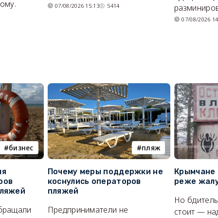
ому.
07/08/2026 15:13
5414
разминиров
07/08/2026 14
бизнес
пляж
ля
Почему меры поддержки не
Крымчане 
ров
коснулись операторов
реже жалу
пляжей
пляжей
Но бдитель
бращали
Предприниматели не
стоит — на