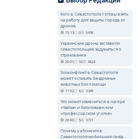
Выбор Редакции
Кого в Севастополе готовы взять
на работу для защиты города от
дронов
15:13
0
5458
Украинские дроны заставили
севастопольцев задуматься о
страховании
20:01
10
4624
Зооконфликт в Севастополе
может оставить бездомных
животных без помощи
17:02
6
3349
Что может измениться в лагере
«Чайка» и батилиманском
«профессорском уголке»
20:00
5
3721
Почему у абонентов
Севастополя мобильная связь