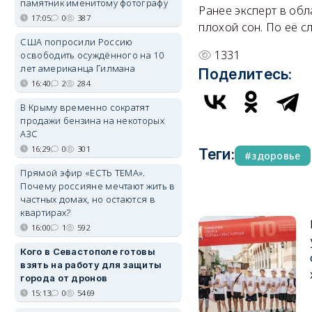
памятник именитому фотографу
Ранее эксперт в обл
17:05
0
387
плохой сон. По её с
США попросили Россию
1331
освободить осуждённого на 10
лет американца Гилмана
Поделитесь:
16:40
2
284
В Крыму временно сократят
продажи бензина на некоторых
АЗС
16:29
0
301
Теги:
здоровье
Прямой эфир «ЕСТЬ ТЕМА».
Почему россияне мечтают жить в
частных домах, но остаются в
квартирах?
16:00
1
592
Кого в Севастополе готовы
взять на работу для защиты
города от дронов
15:13
0
5469