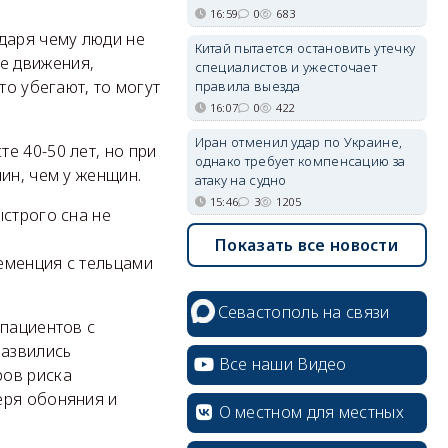
16:59
0
683
даря чему люди не
Китай пытается остановить утечку
е движения,
специалистов и ужесточает
то убегают, то могут
правила выезда
16:07
0
422
Иран отменил удар по Украине,
е 40-50 лет, но при
однако требует компенсацию за
ин, чем у женщин.
атаку на судно
15:46
3
1205
ыстрого сна не
Показать все новости
еменция с тельцами
Севастополь на связи
 пациентов с
развились
Все наши Видео
ров риска
еря обоняния и
О местном для местных