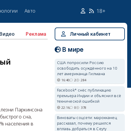
18+
нологии
Авто
Видео
Личный кабинет
Реклама
В мире
рый
США попросили Россию
освободить осуждённого на 10
лет американца Гилмана
16:40
2
284
Facebook* снёс публикацию
премьера Индии и объяснил всё
технической ошибкой
22:16
0
378
олезни Паркинсона
 быстрого сна,
Виноваты соцсети: марокканец
рассказал, почему решился
1% населения в
вплавь добраться в Сеуту