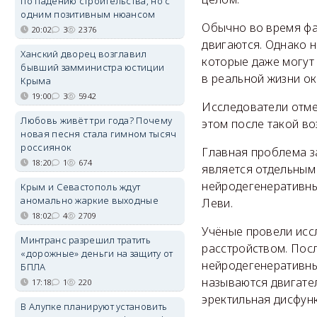
по падению строительства, но с
одним позитивным нюансом
Обычно во время фа
20:02
3
2376
двигаются. Однако 
Ханский дворец возглавил
которые даже могут 
бывший замминистра юстиции
в реальной жизни ок
Крыма
19:00
3
5942
Исследователи отмеч
Любовь живёт три года? Почему
этом после такой во
новая песня стала гимном тысяч
россиянок
Главная проблема за
18:20
1
674
является отдельным
нейродегенеративны
Крым и Севастополь ждут
аномально жаркие выходные
Леви.
18:02
4
2709
Учёные провели иссл
Минтранс разрешил тратить
расстройством. Посл
«дорожные» деньги на защиту от
нейродегенеративны
БПЛА
называются двигате
17:18
1
220
эректильная дисфун
В Алупке планируют установить