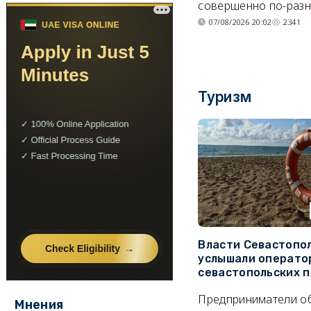
совершенно по-разн
07/08/2026 20:02
2341
Туризм
Власти Севастопо
услышали операто
севастопольских 
Предприниматели о
Мнения