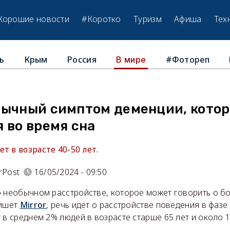
Хорошие новости
#Коротко
Туризм
Афиша
Тех
ь
Крым
Россия
#Фотореп
В мире
бычный симптом деменции, кото
 во время сна
т в возрасте 40-50 лет.
rPost
16/05/2024 - 09:50
о необычном расстройстве, которое может говорить о б
пишет
Mirror
, речь идёт о расстройстве поведения в фазе
 в среднем 2% людей в возрасте старше 65 лет и около 