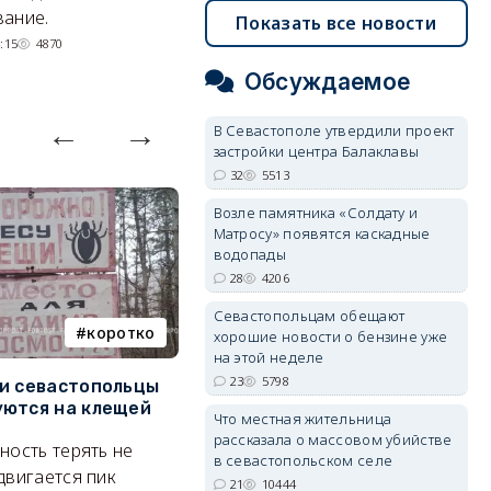
невозможное.
ош
ание.
Показать все новости
07/08/2026 10:13
4692
:15
4870
Обсуждаемое
В Севастополе утвердили проект
застройки центра Балаклавы
32
5513
Возле памятника «Солдату и
Матросу» появятся каскадные
водопады
28
4206
Севастопольцам обещают
коротко
Балаклава
хорошие новости о бензине уже
на этой неделе
23
5798
и севастопольцы
В Севастополе утвердили
Н
ются на клещей
проект застройки центра
С
Что местная жительница
Балаклавы
и
рассказала о массовом убийстве
ность терять не
в севастопольском селе
Там появится туристический
М
двигается пик
21
10444