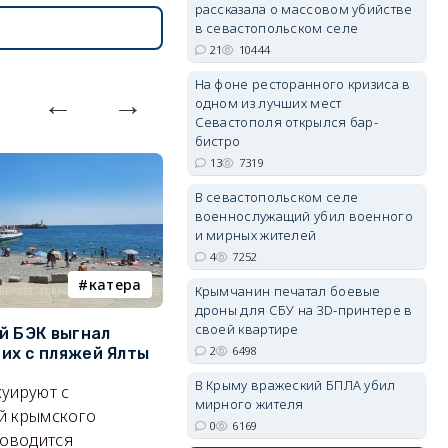
рассказала о массовом убийстве
в севастопольском селе
21
10444
erid: 2SDnjdPjgYS
На фоне ресторанного кризиса в
одном из лучших мест
Севастополя открылся бар-
бистро
13
7319
В севастопольском селе
военнослужащий убил военного
erid: 2SDnjdvhGXG
и мирных жителей
4
7252
катера
электроснабжение
Крымчанин печатал боевые
дроны для СБУ на 3D-принтере в
своей квартире
й БЭК выгнал
Губернатор Севастополя
П
2
6498
х с пляжей Ялты
рассказал о перспективах
к
электроснабжения города
п
В Крыму вражеский БПЛА убил
уируют с
мирного жителя
Энергетики, подчеркнул он,
П
й крымского
0
6169
делают практически
и
роводится