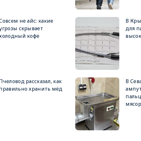
Совсем не айс: какие
В Кр
угрозы скрывает
для п
холодный кофе
высо
Пчеловод рассказал, как
В Сев
правильно хранить мёд
ампу
пальц
мясор