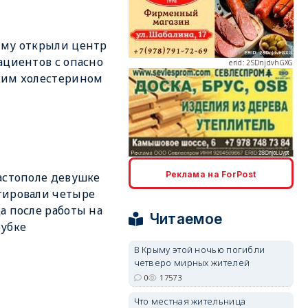
ыму открыли центр
ациентов с опасно
erid: 2SDnjdvhGXG
ким холестерином
erid: 2SDnjcLUypt
Реклама на ForPost
астополе девушке
тировали четыре
а после работы на
Читаемое
убке
В Крыму этой ночью погибли
четверо мирных жителей
erid: 2SDnjcrDNw6
0
17573
Что местная жительница