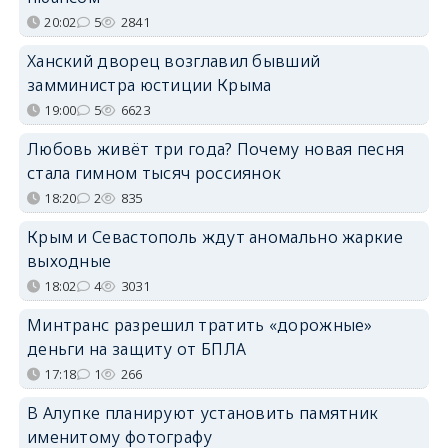
20:02
5
2841
Ханский дворец возглавил бывший
замминистра юстиции Крыма
19:00
5
6623
Любовь живёт три года? Почему новая песня
стала гимном тысяч россиянок
18:20
2
835
Крым и Севастополь ждут аномально жаркие
выходные
18:02
4
3031
Минтранс разрешил тратить «дорожные»
деньги на защиту от БПЛА
17:18
1
266
В Алупке планируют установить памятник
именитому фотографу