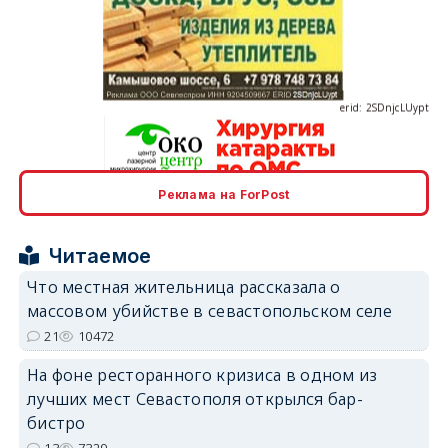
erid: 2SDnjcLUypt
Реклама на ForPost
erid: 2SDnjcrDNw6
Читаемое
Что местная жительница рассказала о
массовом убийстве в севастопольском селе
21
10472
erid: 2SDnjdPjgYS
На фоне ресторанного кризиса в одном из
лучших мест Севастополя открылся бар-
бистро
13
7329