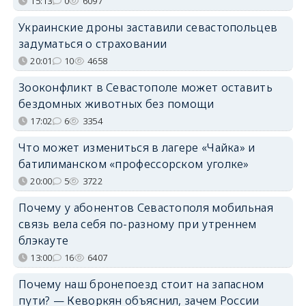
15:13
0
6097
Украинские дроны заставили севастопольцев
задуматься о страховании
20:01
10
4658
Зооконфликт в Севастополе может оставить
бездомных животных без помощи
17:02
6
3354
Что может измениться в лагере «Чайка» и
батилиманском «профессорском уголке»
20:00
5
3722
Почему у абонентов Севастополя мобильная
связь вела себя по-разному при утреннем
блэкауте
13:00
16
6407
Почему наш бронепоезд стоит на запасном
пути? — Кеворкян объяснил, зачем России