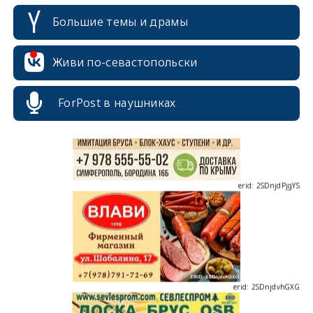
Большие темы и драмы
erid: 2SDnjcrDNw6
Живи по-севастопольски
ForPost в наушниках
erid: 2SDnjdPjgYS
erid: 2SDnjdvhGXG