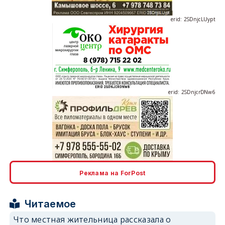
erid: 2SDnjcLUypt
erid: 2SDnjcrDNw6
erid: 2SDnjdPjgYS
Реклама на ForPost
Читаемое
Что местная жительница рассказала о