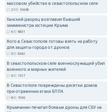
массовом убийстве в севастопольском селе
erid: 2SDnjdvhGXG
21
10638
Ханский дворец возглавил бывший
замминистра юстиции Крыма
6
8831
Кого в Севастополе готовы взять на работу
для защиты города от дронов
0
8342
В севастопольском селе военнослужащий убил
военного и мирных жителей
4
7317
В Севастополе повреждены десятки домов
при отражении атаки БПЛА
8
7036
Крымчанин печатал боевые дроны для СБУ на