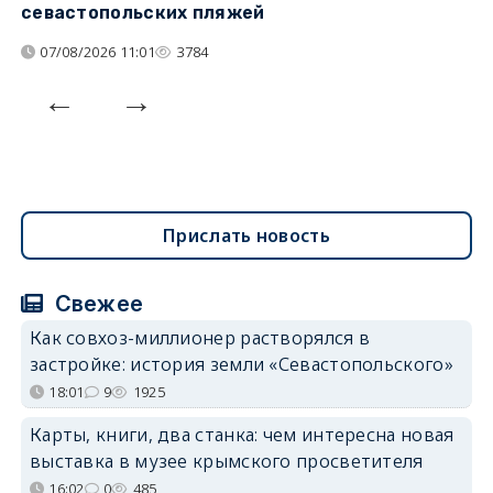
севастопольских пляжей
о
07/08/2026 11:01
3784
Прислать новость
Свежее
Как совхоз-миллионер растворялся в
застройке: история земли «Севастопольского»
18:01
9
1925
Карты, книги, два станка: чем интересна новая
выставка в музее крымского просветителя
16:02
0
485