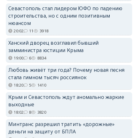
Севастополь стал лидером ЮФО по падению
строительства, но с одним позитивным
нюансом
20:02
11
3918
Ханский дворец возглавил бывший
замминистра юстиции Крыма
19:00
6
8834
Любовь живёт три года? Почему новая песня
стала гимном тысяч россиянок
18:20
5
1410
Крым и Севастополь ждут аномально жаркие
выходные
18:02
8
3820
Минтранс разрешил тратить «дорожные»
деньги на защиту от БПЛА