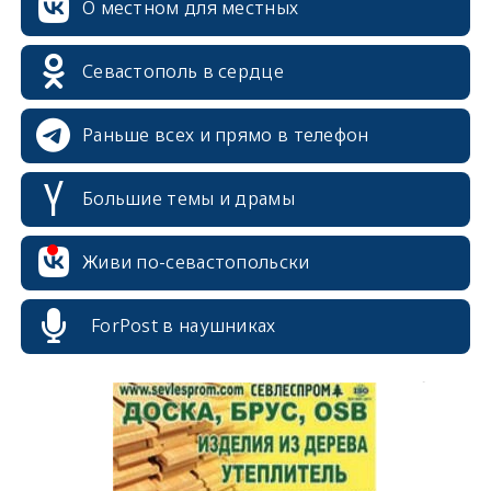
О местном для местных
erid: 2SDnjcrDNw6
Севастополь в сердце
Раньше всех и прямо в телефон
Большие темы и драмы
erid: 2SDnjdPjgYS
Живи по-севастопольски
ForPost в наушниках
erid: 2SDnjdvhGXG