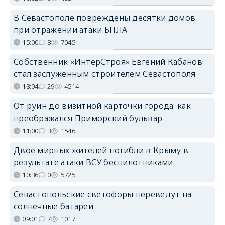
В Севастополе повреждены десятки домов
при отражении атаки БПЛА
15:00
8
7045
Собственник «ИнтерСтроя» Евгений Кабанов
стал заслуженным строителем Севастополя
13:04
29
4514
От руин до визитной карточки города: как
преображался Приморский бульвар
11:00
3
1546
Двое мирных жителей погибли в Крыму в
результате атаки ВСУ беспилотниками
10:36
0
5725
Севастопольские светофоры переведут на
солнечные батареи
09:01
7
1017