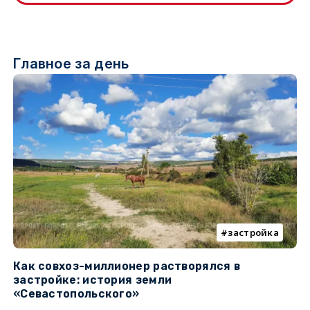
Главное за день
застройка
Как совхоз-миллионер растворялся в
К
застройке: история земли
н
«Севастопольского»
п