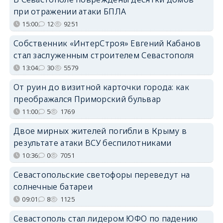
при отражении атаки БПЛА
15:00
12
9251
Собственник «ИнтерСтроя» Евгений Кабанов
стал заслуженным строителем Севастополя
13:04
30
5579
От руин до визитной карточки города: как
преображался Приморский бульвар
11:00
5
1769
Двое мирных жителей погибли в Крыму в
результате атаки ВСУ беспилотниками
10:36
0
7051
Севастопольские светофоры переведут на
солнечные батареи
09:01
8
1125
Севастополь стал лидером ЮФО по падению