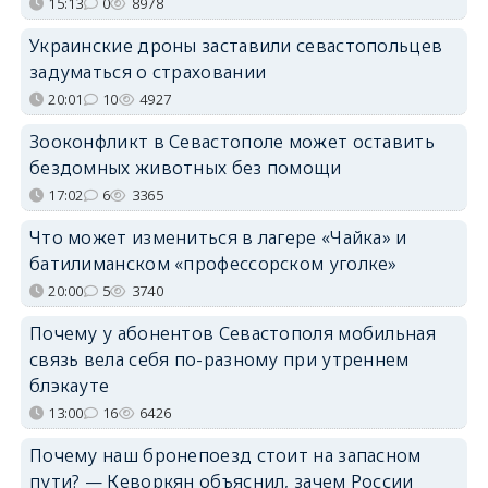
15:13
0
8978
Украинские дроны заставили севастопольцев
задуматься о страховании
20:01
10
4927
Зооконфликт в Севастополе может оставить
бездомных животных без помощи
17:02
6
3365
Что может измениться в лагере «Чайка» и
батилиманском «профессорском уголке»
20:00
5
3740
Почему у абонентов Севастополя мобильная
связь вела себя по-разному при утреннем
блэкауте
13:00
16
6426
Почему наш бронепоезд стоит на запасном
пути? — Кеворкян объяснил, зачем России