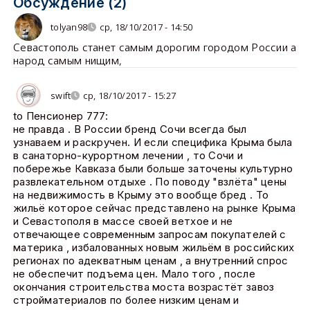
Обсуждение (2)
tolyan98
ср, 18/10/2017 - 14:50
Севастополь станет самым дорогим городом России а
народ самым нищим,
swift
ср, 18/10/2017 - 15:27
to Пенсионер 777:
не правда . В России бренд Сочи всегда был
узнаваем и раскручен. И если специфика Крыма была
в санаторно-курортном лечении , то Сочи и
побережье Кавказа были больше заточены культурно
развлекательном отдыхе . По поводу "взлёта" цены
на недвижимость в Крыму это вообще бред . То
жильё которое сейчас представлено на рынке Крыма
и Севастополя в массе своей ветхое и не
отвечающее современным запросам покупателей с
материка , избалованных новым жильём в российских
регионах по адекватным ценам , а внутренний спрос
не обеспечит подъема цен. Мало того , после
окончания строительства моста возрастёт завоз
стройматериалов по более низким ценам и