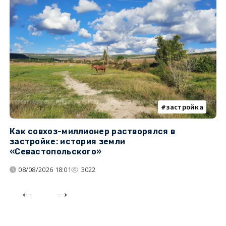
застройка
Как совхоз-миллионер растворялся в
К
застройке: история земли
н
«Севастопольского»
п
08/08/2026 18:01
3022