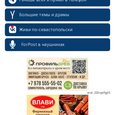
Большие темы и драмы
Живи по-севастопольски
ForPost в наушниках
erid: 2SDnjcrDNw6
erid: 2SDnjdPjgYS