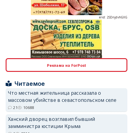
erid: 2SDnjdvhGXG
erid: 2SDnjcLUypt
Реклама на ForPost
Читаемое
Что местная жительница рассказала о
erid: 2SDnjcrDNw6
массовом убийстве в севастопольском селе
21
10688
Ханский дворец возглавил бывший
замминистра юстиции Крыма