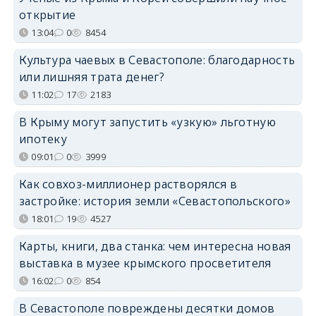
открытие
13:04
0
8454
Культура чаевых в Севастополе: благодарность
или лишняя трата денег?
11:02
17
2183
В Крыму могут запустить «узкую» льготную
ипотеку
09:01
0
3999
Как совхоз-миллионер растворялся в
застройке: история земли «Севастопольского»
18:01
19
4527
Карты, книги, два станка: чем интересна новая
выставка в музее крымского просветителя
16:02
0
854
В Севастополе повреждены десятки домов