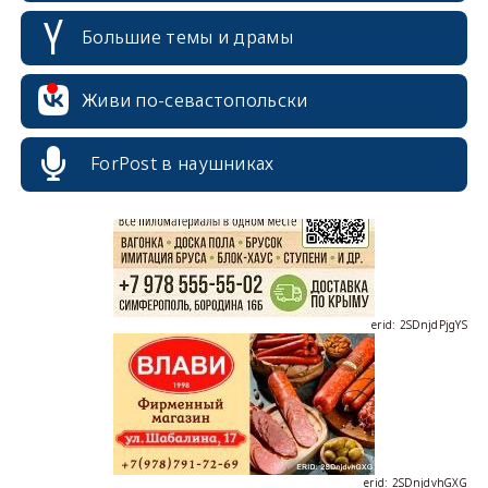
Большие темы и драмы
Живи по-севастопольски
erid: 2SDnjcrDNw6
ForPost в наушниках
erid: 2SDnjdPjgYS
erid: 2SDnjdvhGXG