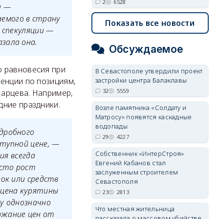
2
6528
и —
емого в страну
Показать все новости
 спекуляции —
зала она.
Обсуждаемое
о равновесия при
В Севастополе утвердили проект
ренции по позициям,
застройки центра Балаклавы
32
5559
Марцева. Например,
дние праздники.
Возле памятника «Солдату и
Матросу» появятся каскадные
водопады
одробного
29
4227
ступной цене, —
Собственник «ИнтерСтроя»
ия всегда
Евгений Кабанов стал
осто рост
заслуженным строителем
вок или средств
Севастополя
 цена курятины
23
2813
му однозначно
Что местная жительница
ржание цен от
рассказала о массовом убийстве