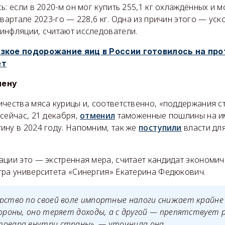
ь: если в 2020-м он мог купить 255,1 кг охлаждённых и 
квартале 2023-го — 228,6 кг. Одна из причин этого — уск
инфляции, считают исследователи.
зкое подорожание яиц в России готовилось на пр
ет
мену
чества мяса курицы и, соответственно, «поддержания с
сейчас, 21 декабря,
отменил
таможенные пошлины на и
ину в 2024 году. Напомним, так же
поступили
власти для
ции это — экстренная мера, считает кандидат экономиче
тра университета «Синергия» Екатерина Федюкович.
рство по своей воле импортные налоги снижает крайне 
тороны, оно теряет доходы, а с другой — препятствует
товара внутри страны», — уточнила она.