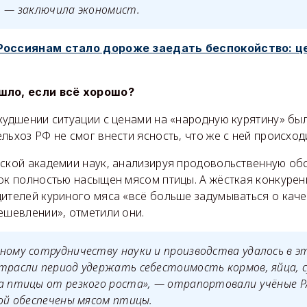
, — заключила экономист.
Россиянам стало дороже заедать беспокойство: ц
шло, если всё хорошо?
худшении ситуации с ценами на «народную курятину» бы
льхоз РФ не смог внести ясность, что же с ней происход
йской академии наук, анализируя продовольственную об
нок полностью насыщен мясом птицы. А жёсткая конкурен
дителей куриного мяса «всё больше задумываться о кач
ешевлении», отметили они.
ному сотрудничеству науки и производства удалось в э
трасли период удержать себестоимость кормов, яйца, 
а птицы от резкого роста», — отрапортовали учёные РА
вой обеспечены мясом птицы.