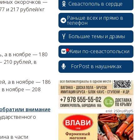
уриных окорочков —
Севастополь в сердце
77 и 217 рублей/кг
Раньше всех и прямо в
телефон
Большие темы и драмы
erid: 2SDnjcrDNw6
Живи по-севастопольски
, а в ноябре — 180
— 210 рублей, в
ForPost в наушниках
й, а в ноябре — 186
erid: 2SDnjdPjgYS
, в ноябре — 208
обратили внимание
сударственного
erid: 2SDnjdvhGXG
ина в части