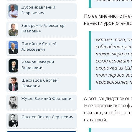
Дубовик Евгений
Георгиевич
По её мнению, отме
нанести урон отече
Запорожко Александр
Павлович
«Кроме того, 
Лисейцев Сергей
соблюдение усл
Алексеевич
такая мера в п
связи вспомин
Иванов Валерий
окорочка из СШ
Борисович
тот период здо
Шеховцов Сергей
недовольства п
Юрьевич
А вот кандидат эко
Жуков Василий Фролович
Новороссийского фи
считает, что беспош
Сысоев Виктор Сергеевич
натяжкой.