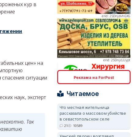
мороженых кур в
орение
отяжении
erid: 2SDnjcLUypt
табильных цен» на
мпортную
 спасения ситуации
Реклама на ForPost
erid: 2SDnjcrDNw6
Читаемое
ских наук, эксперт
Что местная жительница
рассказала о массовом убийстве
в севастопольском селе
неохотно. Так
erid: 2SDnjdPjgYS
21
10589
 развитию
Ханский дворец возглавил