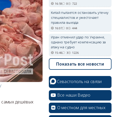
16:59
0
722
Китай пытается остановить утечку
специалистов и ужесточает
правила выезда
16:07
0
444
Иран отменил удар по Украине,
однако требует компенсацию за
атаку на судно
15:46
3
1226
Показать все новости
Севастополь на связи
у
Все наши Видео
з самых дешёвых
О местном для местных