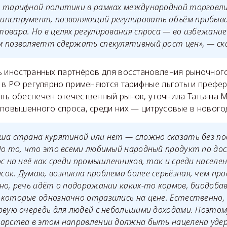
е тарифной политики в рамках международной торговл
инструмент, позволяющий регулировать объём прибыва
овара. Но в целях регулирования спроса — во избежание
 позволяетт сдержать спекулятивный рост цен», — ска
ь иностранных партнёров для восстановления рыночног
и в РФ регулярно применяются тарифные льготы и префе
ть обеспечен отечественный рынок, уточнила Татьяна 
 повышенного спроса, среди них — цитрусовые в нового
аша страна курятиной или нет — сложно сказать без п
Но то, что это всеми любимый народный продукт по до
ос на неё как среди промышленников, так и среди населен
ок. Думаю, возникла проблема более серьёзная, чем пр
но, речь идёт о подорожании каких-то кормов, биодоба
которые однозначно отразились на цене. Естественно,
рвую очередь для людей с небольшими доходами. Поэто
дарства в этом направлении должна быть нацелена уде