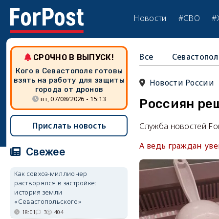
Новости
#СВО
#
Все
Севастопол
СРОЧНО В ВЫПУСК!
Кого в Севастополе готовы
взять на работу для защиты
Новости России
города от дронов
пт, 07/08/2026 - 15:13
Россиян ре
Прислать новость
Служба новостей Fo
А ведь граждан уве
Свежее
Как совхоз-миллионер
растворялся в застройке:
история земли
«Севастопольского»
18:01
3
404