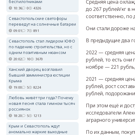
Средняя цена охлаж
беспилотниками
до 267 рублей/кг в 
10:36
0
4326
соответственно, по 
Севастопольские светофоры
переведут на солнечные батареи
Они стали дороже на
09:01
7
891
В предыдущие два го
Севастополь стал лидером ЮФО
по падению строительства, но с
2022 — средняя цен
одним позитивным нюансом
рублей, то есть они
20:02
10
3670
ноябре — 221 рубль
Ханский дворец возглавил
бывший замминистра юстиции
2021 — средняя цен
Крыма
рублей, рост состав
19:00
5
8224
рублей, подорожание
Любовь живёт три года? Почему
новая песня стала гимном тысяч
При этом ещё и дос
россиянок
исследователи Алек
18:20
5
1213
аграрного универси
Крым и Севастополь ждут
По их данным, поку
аномально жаркие выходные