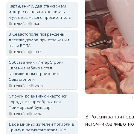
Карты, книги, два станка: чем
интересна новая выставка в
музее крымского просветителя
16:02
0
164
В Севастополе повреждены
десятки домов при отражении
атаки БПЛА
15:00
3
3897
Собственник «ИнтерСтроя»
Евгений Кабанов стал
заслуженным строителем
Севастополя
13:04
23
2813
От руин до визитной карточки
города: как преображался
Приморский бульвар
11:00
1
1234
В России за три го
источников животно
Двое мирных жителей погибли в
Крыму в результате атаки ВСУ