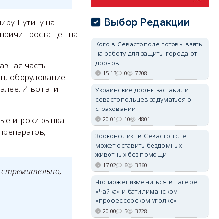
Выбор Редакции
иру Путину на
 причин роста цен на
Кого в Севастополе готовы взять
на работу для защиты города от
дронов
лавная часть
15:13
0
7708
иц, оборудование
алее. И вот эти
Украинские дроны заставили
севастопольцев задуматься о
страховании
ные игроки рынка
20:01
10
4801
 препаратов,
Зооконфликт в Севастополе
может оставить бездомных
животных без помощи
17:02
6
3360
т стремительно,
Что может измениться в лагере
«Чайка» и батилиманском
«профессорском уголке»
20:00
5
3728