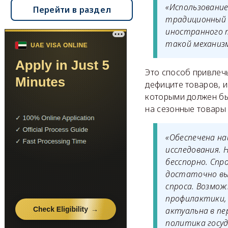
«Использовани
Перейти в раздел
традиционный 
иностранного т
такой механизм
Это способ привлеч
дефиците товаров, 
которыми должен бы
на сезонные товары
«Обеспечена н
исследования. 
бесспорно. Спр
достаточно выс
спроса. Возмож
профилактики, 
актуальна в пе
политика госу