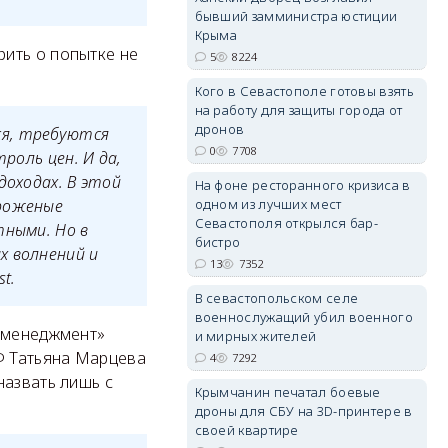
бывший замминистра юстиции
Крыма
ить о попытке не
5
8224
Кого в Севастополе готовы взять
erid: 2SDnjdvhGXG
на работу для защиты города от
дронов
ся, требуются
0
7708
роль цен. И да,
доходах. В этой
На фоне ресторанного кризиса в
ороженые
одном из лучших мест
Севастополя открылся бар-
тными. Но в
бистро
х волнений и
13
7352
t.
В севастопольском селе
военнослужащий убил военного
и менеджмент»
и мирных жителей
Ф Татьяна Марцева
4
7292
назвать лишь с
Крымчанин печатал боевые
дроны для СБУ на 3D-принтере в
своей квартире