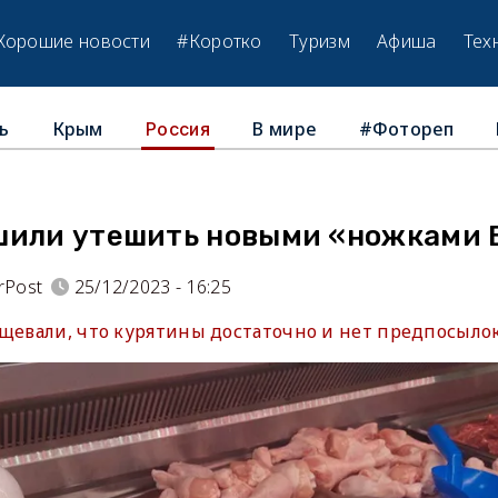
Хорошие новости
#Коротко
Туризм
Афиша
Тех
ь
Крым
В мире
#Фотореп
Россия
шили утешить новыми «ножками 
rPost
25/12/2023 - 16:25
щевали, что курятины достаточно и нет предпосылок