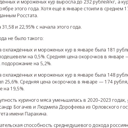
дённых и мороженых кур выросла до 232 рублей/кг, а к
ноябре этого года. Хотя ещё в январе стоили в среднем 1
данным Росстата.
 31,58 и 22,95% с начала этого года.
да не было такого:
а охлаждённых и мороженых кур в январе была 181 рубль
 подешевели на 0,5%. Средняя цена окорочков в январе 
, подорожание на 5,2%.
а охлаждённых и мороженых кур в январе была 148 рубле
ил 25,6%. Средняя цена окорочков в январе — 174 рубля
 на 19,5%.
тупность куриного мяса уменьшилась в 2020–2023 годах,
сандр Богачев и Людмила Дорофеева из Орловского го
тета имени Парахина.
пательская способность среднедушевого дохода россиян