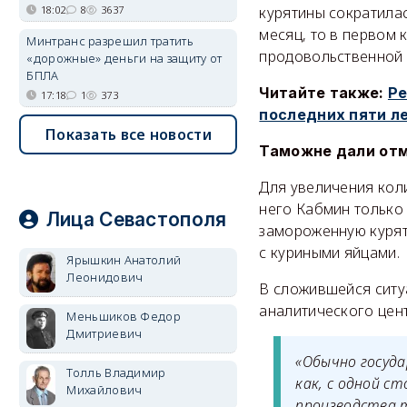
курятины сократилас
18:02
8
3637
месяц, то в первом 
Минтранс разрешил тратить
продовольственной 
«дорожные» деньги на защиту от
БПЛА
Читайте также:
Ре
17:18
1
373
последних пяти л
Показать все новости
Таможне дали от
Для увеличения коли
него Кабмин только 
Лица Севастополя
замороженную курят
с куриными яйцами.
Ярышкин Анатолий
Леонидович
В сложившейся ситуа
аналитического цен
Меньшиков Федор
Дмитриевич
«Обычно госуда
Толль Владимир
как, с одной с
Михайлович
производства 