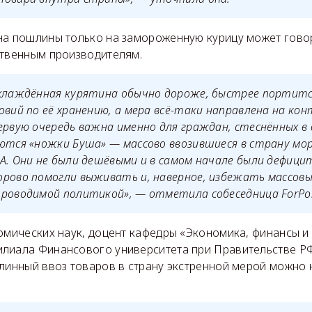
на пошлины только на замороженную курицу может говор
ственным производителям.
охлаждённая курятина обычно дороже, быстрее портит
овий по её хранению, а мера всё-таки направлена на конт
ервую очередь важна именно для граждан, стеснённых в 
аются «ножки Буша» — массово ввозившиеся в страну м
А. Они не были дешёвыми и в самом начале были дефици
рово помогли выживать и, наверное, избежать массовы
роводимой политикой», — отметила собеседница ForPos
номических наук, доцент кафедры «Экономика, финансы 
лиала Финансового университета при Правительстве Р
линный ввоз товаров в страну экстренной мерой можно 