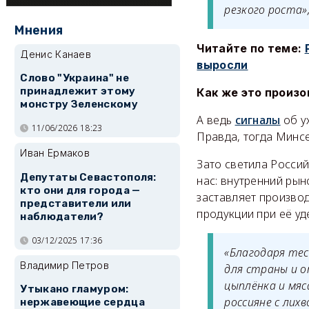
резкого роста»
Мнения
Читайте по теме:
Денис Канаев
выросли
Слово "Украина" не
принадлежит этому
Как же это произо
монстру Зеленскому
А ведь
сигналы
об у
11/06/2026 18:23
Правда, тогда Минсе
Иван Ермаков
Зато светила Росси
Депутаты Севастополя:
нас: внутренний ры
кто они для города —
заставляет произво
представители или
продукции при её уд
наблюдатели?
03/12/2025 17:36
«Благодаря тес
Владимир Петров
для страны и о
цыплёнка и мяс
Утыкано гламуром:
россияне с лих
нержавеющие сердца