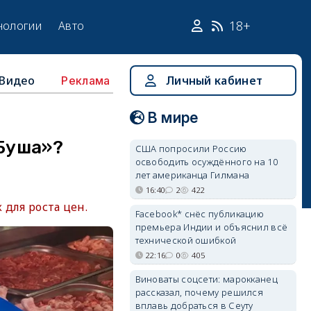
18+
нологии
Авто
Видео
Личный кабинет
Реклама
В мире
Буша»?
США попросили Россию
освободить осуждённого на 10
лет американца Гилмана
16:40
2
422
 для роста цен.
Facebook* снёс публикацию
премьера Индии и объяснил всё
технической ошибкой
22:16
0
405
Виноваты соцсети: марокканец
рассказал, почему решился
вплавь добраться в Сеуту