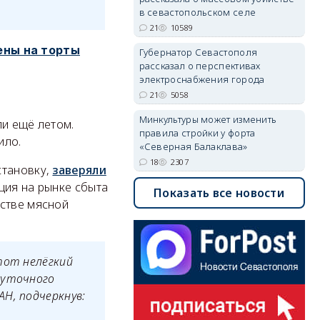
в севастопольском селе
21
10589
ены на торты
Губернатор Севастополя
рассказал о перспективах
электроснабжения города
21
5058
Минкультуры может изменить
ли ещё летом.
правила стройки у форта
ило.
«Северная Балаклава»
18
2307
становку,
заверяли
ция на рынке сбыта
Показать все новости
естве мясной
тот нелёгкий
суточного
Н, подчеркнув: