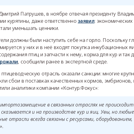
Дмитрий Патрушев, в ноябре отвечая президенту Владим
ии курятины, даже ответственно
заявил
: экономических
стали уменьшать ценники.
ели должны были наступить себе на горло. Поскольку г
ируется у них и в неё входят покупка инкубационных я
одержания птиц и запчасти к нему, корма для кур и так д
рожали
, сообщили ранее в экспертной среде.
 птицеводческую отрасль оказали санкции: многие круп
кли сбои в поставках качественных кормов, эмбрионов,
тили аналитики компании «Контур.Фокус»:
 импортозамещение в связанных отраслях не происходи
сказывается и на производстве кур и яиц. Увы, но любые
ые отрасли всегда связаны с ресурсами, оборудованием,
».